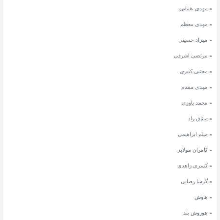
مهدی یغمایی
مهدی معظم
مهراد حسینی
مرتضی اشرفی
مجتبی کبیری
مهدی مقدم
محمد یاوری
میثاق راد
میثم ابراهیمی
کامران مولایی
کسری زاهدی
گرشا رضایی
هاوش
هوروش بند