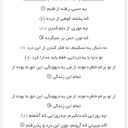
یه حِسی، رَفته از قَلبَم 😐
که پُشتَم، کوهی از دَرده (:(:
چِه جوری، از دِلَم کَندی /؛/؛
که اون، حِس بَر نِمیگَرده 😘
نه دُنبال یه تَسکینَم، نه فِکر کَندَن از این دَرد ؛\؛\
تو دُنیا با یه دَردایی، فَقط بایَد مُدارا کرد :):)
از تو بَرام خاطِره موند از مَن یه دیوونگی، این حَق ما بوده از
تَمام این زِندگی 😐
اَز تو برام خاطِره موند از من یه دیوونِگی، این حَق ما بوده از
تمامِ این زِندِگی 😘
چه روزایی که دِلگیرَم، چه روزایی که آشُفتَم //\|
اَگه میبینی که آرومَم، چون این دَرد و پذیرُفتَم 😐