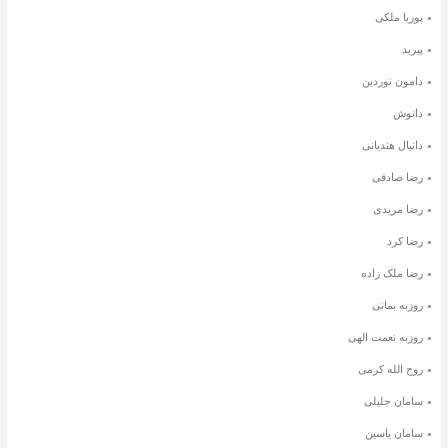
پوریا ملکی
پیربد
دامون نوردین
دانوش
دانیال هندیانی
رضا صادقی
رضا مریدی
رضا کرد
رضا ملک زاده
روزبه بمانی
روزبه نعمت الهی
روح الله کرمی
سامان جلیلی
سامان یاسین