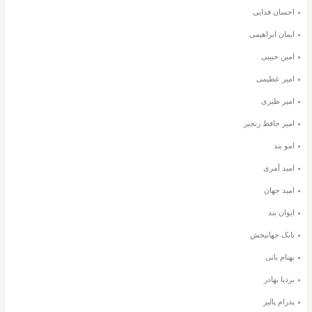
احسان فدایی
ایمان ابراهیمی
امین حبیبی
امیر عظیمی
امیر طبری
امیر حافظ رنجبر
امو بند
امید آمری
امید جهان
ایوان بند
بابک جهانبخش
بهنام بانی
بردیا بهادر
پدرام پالیز