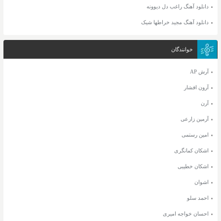
دانلود آهنگ راغب دل دیوونه
دانلود آهنگ مجید خراطها شیک
خوانندگان
آرش AP
آرون افشار
آرن
آرمین زارعی
امین رستمی
اشکان کمانگری
اشکان خطیبی
اشوان
احمد سلو
احسان خواجه امیری