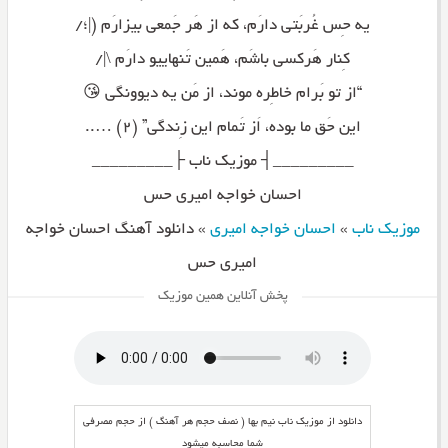
یه حِس غُربَتی دارَم، که از هَر جَمعی بیزارَم (|؛/
کِنار هَرکسی باشَم، هَمین تَنهاییو دارَم \|/
“از تو بَرام خاطِره موند، از مَن یه دیوونگی 😘
این حَق ما بوده، اَز تَمام این زِندگی” (۲) …..
_________┤ موزیک ناب ├_________
احسان خواجه امیری حس
موزیک ناب
»
احسان خواجه امیری
»
دانلود آهنگ احسان خواجه
امیری حس
پخش آنلاین همین موزیک
دانلود از موزیک ناب نیم بها ( نصف حجم هر آهنگ ) از حجم مصرفی
شما محاسبه میشود