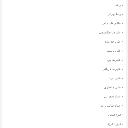
راغب
رضا بهرام
عالیم قاسم اف
علیرضا طلیسچی
علی خدابنده
علی یاسینی
علیرضا پویا
علیرضا قربانی
علی پارسا
علی منتظری
عماد طغرایی
عماد طالب زاده
فتاح فتحی
فرزاد فرخ