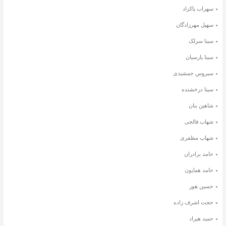
سهراب پاکزاد
سهیل مهرزادگان
سینا سرلک
سینا پارسیان
سیروس جمشیدی
سینا درخشنده
شاهین بنان
شهاب فالجی
شهاب مظفری
حامد برادران
حامد همایون
حسین هور
حجت اشرف زاده
حمید هیراد