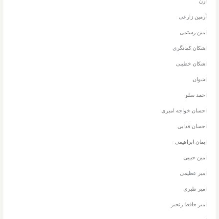
آرن
آرمین زارعی
امین رستمی
اشکان کمانگری
اشکان خطیبی
اشوان
احمد سلو
احسان خواجه امیری
احسان فدایی
ایمان ابراهیمی
امین حبیبی
امیر عظیمی
امیر طبری
امیر حافظ رنجبر