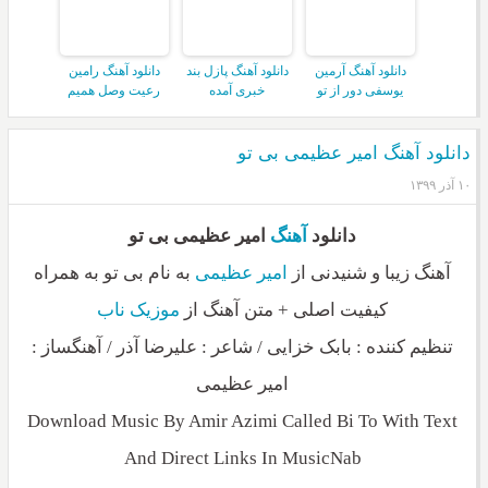
دانلود آهنگ آرمین
دانلود آهنگ پازل بند
دانلود آهنگ رامین
یوسفی دور از تو
خبری آمده
رعیت وصل همیم
دانلود آهنگ امیر عظیمی بی تو
۱۰ آذر ۱۳۹۹
دانلود
آهنگ
امیر عظیمی بی تو
آهنگ زیبا و شنیدنی از
امیر عظیمی
به نام بی تو به همراه
کیفیت اصلی + متن آهنگ از
موزیک ناب
تنظیم کننده : بابک خزایی / شاعر : علیرضا آذر / آهنگساز :
امیر عظیمی
Download Music By Amir Azimi Called Bi To With Text
And Direct Links In MusicNab