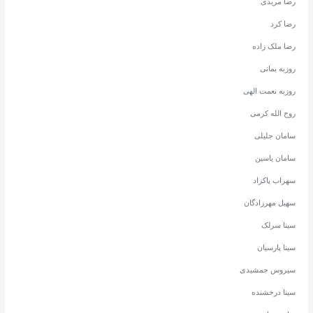
رضا مریدی
رضا کرد
رضا ملک زاده
روزبه بمانی
روزبه نعمت الهی
روح الله کرمی
سامان جلیلی
سامان یاسین
سهراب پاکزاد
سهیل مهرزادگان
سینا سرلک
سینا پارسیان
سیروس جمشیدی
سینا درخشنده