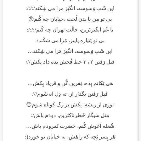
این شَب وَسوسه، انگیز مرا می شِکند/:/:/:
بی تو من با بدن لُخت ،خیابان چه کُنم😯
با غَم انگیزتَرین، حالَت تهران چه کُنم/:/:/:
بی تو پَتیاره پاییز، مَرا می شکَند/:
این شَب وَسوسه، انگیز مَرا می شِکند…
قبل رَفتن ۲ ، ۳ خط فُحش بده داد بِکش///
هی تِکانم بِده، نِفرین کُن و فَریاد بِکش…
قَبل رَفتن بِگذار از، ته دِل آه شَوم///
توری از ریشه، بِکش بر رگ کوتاه شوم😯
مِثل سیگار خَطرناکتَرین، دودَم باش/:
شُعله آغوش کُنم، حَضرت نَمرودم باش…
هَر پِسر بَچه که راهَش، به خیابان تو خورد(: