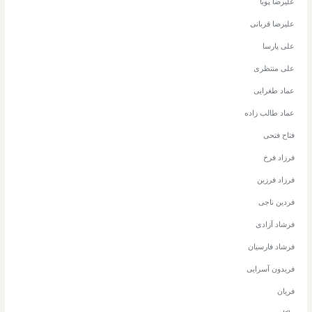
علیرضا پویا
علیرضا قربانی
علی پارسا
علی منتظری
عماد طغرایی
عماد طالب زاده
فتاح فتحی
فرزاد فرخ
فرزاد فرزین
فردین ناجی
فرشاد آزادی
فرشاد فارسیان
فریدون آسرایی
فریان