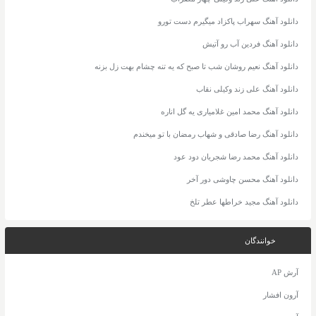
دانلود آهنگ سهراب پاکزاد میگیرم دست تورو
دانلود آهنگ فردین آب رو آتیش
دانلود آهنگ نعیم روشان شب تا صبح که یه تنه چشام بهت زل بزنه
دانلود آهنگ علی زند وکیلی نقاب
دانلود آهنگ محمد امین غلامیاری یه گل اناره
دانلود آهنگ رضا صادقی و شهاب رمضان با تو میخندم
دانلود آهنگ محمد رضا شجریان دود عود
دانلود آهنگ محسن چاوشی دور آخر
دانلود آهنگ مجید خراطها عطر تلخ
خوانندگان
آرش AP
آرون افشار