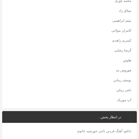
محمد یاوری
میثاق راد
میثم ابراهیمی
کامران مولایی
کسری زاهدی
گرشا رضایی
هاوش
هوروش بند
یوسف زمانی
ناصر زینلی
آپ موزیک
در انتظار پخش...
دانلود آهنگ فردین ناجی خورشید خانوم