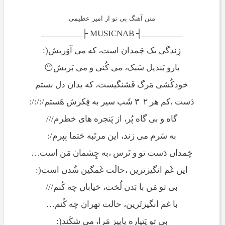
متن آهنگ بی تو از امیر عظیمی
_________┤ MUSICNAB ├_________
زِندگی یک چَمدان است، که می آوَریش(:
بارو بَندیل سَبک، می کُنی و می بَریش😶
خودکُشی مَرگ قَشنگیست، که بدان دل بستم
دَست ،کم هر ۲ ۳ شَب سیر به فِکرش هَستم/:/:/:
گاه و بی گاه پُر، از پَنجره های خطرم///
به سَرم می زند، این مرتَبه حَتما بِپرم/:
چَمدان دَست تو و تَرس ،به چِشمان مَن است…
این غَم انگیزترین ،حالَت غَمگین شُدن است(:
بی تو مَن با بَدن لُخت، خیابان چه کُنم///
با غم انگیزتَرین، حالت تهران چه کُنم…
بی تو پَتیاره پاییز مَرا، می شکَند(: