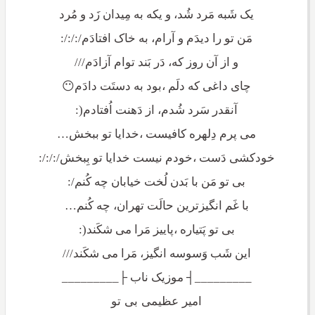
یک شَبه مَرد شُد، و یکه به مِیدان زَد و مُرد
مَن تو را دیدَم و آرام، به خاک افتادَم/:/:/:
و از آن روز که، دَر بَند توام آزادَم///
چای داغی که دلَم ،بود به دستَت دادَم😶
آنقدر سَرد شُدم، از دَهنت اُفتادم(:
می پرم دِلهره کافیست ،خدایا تو ببخش…
خودکشی دَست ،خودم نیست خدایا تو بِبخش/:/:/:
بی تو مَن با بَدن لُخت خیابان چه کُنم/:
با غَم انگیزترین حالَت تهران، چه کُنم…
بی تو پَتیاره ،پاییز مَرا می شکَند(:
این شَب وَسوسه انگیز، مَرا می شکَند///
_________┤ موزیک ناب ├_________
امیر عظیمی بی تو