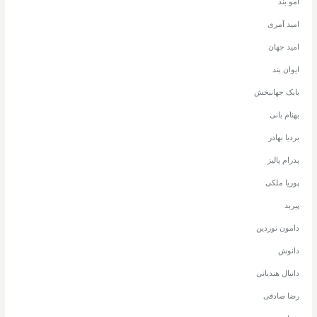
امو بند
امید آمری
امید جهان
ایوان بند
بابک جهانبخش
بهنام بانی
بردیا بهادر
پدرام پالیز
پوریا ملکی
پیربد
دامون نوردین
دانوش
دانیال هندیانی
رضا صادقی