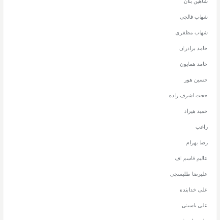
شاهین بنان
شهاب فالجی
شهاب مظفری
حامد برادران
حامد همایون
حسین هور
حجت اشرف زاده
حمید هیراد
راغب
رضا بهرام
عالیم قاسم اف
علیرضا طلیسچی
علی خدابنده
علی یاسینی