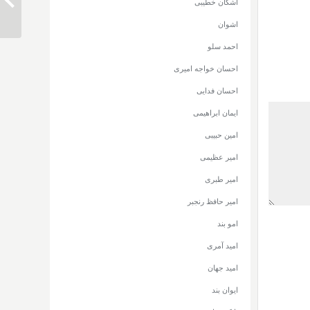
دانلود
اشکان خطیبی
اشوان
احمد سلو
احسان خواجه امیری
احسان فدایی
ایمان ابراهیمی
امین حبیبی
امیر عظیمی
امیر طبری
امیر حافظ رنجبر
امو بند
امید آمری
امید جهان
ایوان بند