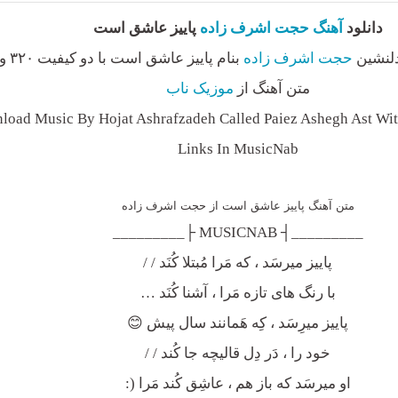
دانلود
آهنگ
حجت اشرف زاده
پاییز عاشق است
دلنشین
حجت اشرف زاده
متن آهنگ از
موزیک ناب
load Music By Hojat Ashrafzadeh Called Paiez Ashegh Ast Wit
Links In MusicNab
متن آهنگ پاییز عاشق است از حجت اشرف زاده
_________┤ MUSICNAB ├_________
پاییز میرسَد ، که مَرا مُبتلا کُنَد / /
با رنگ های تازه مَرا ، آشنا کُنَد …
پاییز میرِسَد ، کِه هَمانند سال پیش 😊
خود را ، دَر دِل قالیچه جا کُند / /
او میرسَد که باز هم ، عاشِق کُند مَرا (: