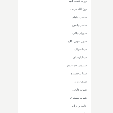
روزبه نعمت الهی
روح الله کرمی
سامان جلیلی
سامان یاسین
سهراب پاکزاد
سهیل مهرزادگان
سینا سرلک
سینا پارسیان
سیروس جمشیدی
سینا درخشنده
شاهین بنان
شهاب فالجی
شهاب مظفری
حامد برادران