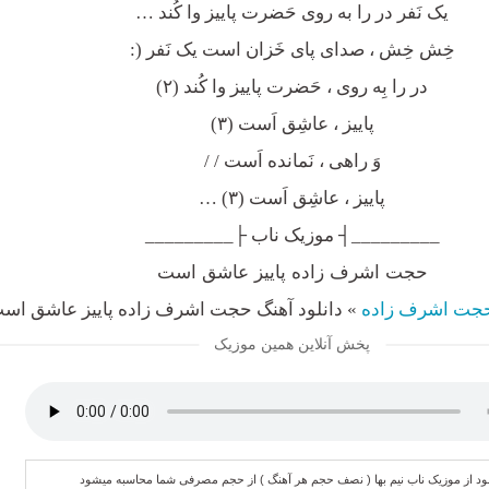
یک نَفر در را به روی حَضرت پاییز وا کُند …
خِش خِش ، صدای پای خَزان است یک نَفر (:
در را بِه روی ، حَضرت پاییز وا کُند (۲)
پاییز ، عاشِق اَست (۳)
وَ راهی ، نَمانده اَست / /
پاییز ، عاشِق اَست (۳) …
_________┤ موزیک ناب ├_________
حجت اشرف زاده پاییز عاشق است
جت اشرف زاده
»
دانلود آهنگ حجت اشرف زاده پاییز عاشق اس
پخش آنلاین همین موزیک
لود از موزیک ناب نیم بها ( نصف حجم هر آهنگ ) از حجم مصرفی شما محاسبه میشود