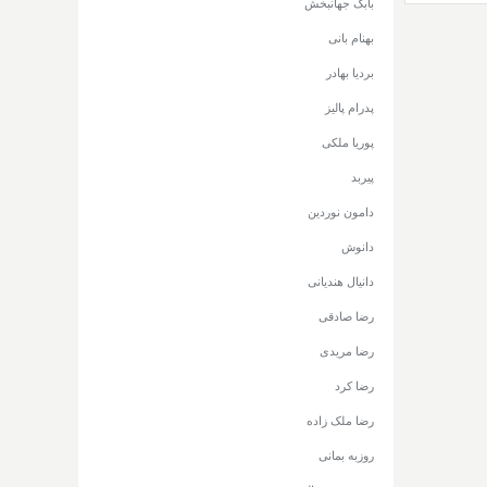
بابک جهانبخش
بهنام بانی
بردیا بهادر
پدرام پالیز
پوریا ملکی
پیربد
دامون نوردین
دانوش
دانیال هندیانی
رضا صادقی
رضا مریدی
رضا کرد
رضا ملک زاده
روزبه بمانی