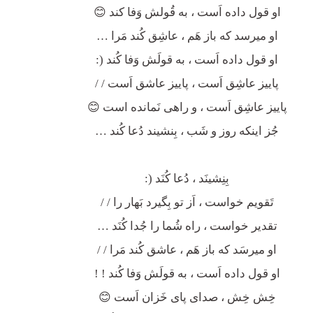
او قول داده اَست ، به قُولش وَفا کند 😊
او میرسد که باز هَم ، عاشِق کُند مَرا …
او قول داده اَست ، به قولَش وَفا کُند (:
پاییز عاشِق اَست ، پاییز عاشق اَست / /
پاییز عاشِق اَست ، و راهی نَمانده است 😊
جُز اینکه روز و شَب ، بِنشیند دُعا کُند …
بِنِشینَد ، دُعا کُنَد (:
تَقویم خواست ، اَز تو بِگیرد بَهار را / /
تقدیر خواست ، راه شُما را جُدا کُنَد …
او میرسَد که باز هَم ، عاشق کُند مَرا / /
او قول داده اَست ، به قولَش وَفا کُند ! !
خِش خِش ، صدای پای خَزان اَست 😊