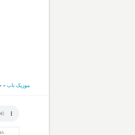
موزیک ناب
»
ح
دان