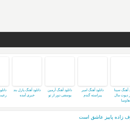
د آهنگ سینا
دانلود آهنگ امیر
دانلود آهنگ آرمین
دانلود آهنگ پازل بند
دانلو
 دیوت مال
پیراسته گندم
یوسفی دور از تو
خبری آمده
رعیت
هاوسا
ف زاده پاییز عاشق است