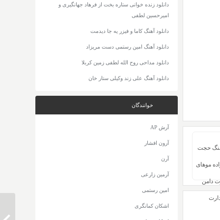
دانلود زنده خوانی ستاره بخت از فرهاد جهانگیری و
امیرحسین لطفی
دانلود آهنگ کاما و فیزر یه جا دیدمت
دانلود آهنگ امین رستمی دست مریزاد
دانلود مداحی روح الله لطفی زمین کربلا
دانلود آهنگ علی زند وکیلی ستار خان
خوانندگان
آرش AP
آرون افشار
آهنگ حجت
آرن
ده موهای
آرمین زارعی
ت دامن
امین رستمی
ارت
اشکان کمانگری