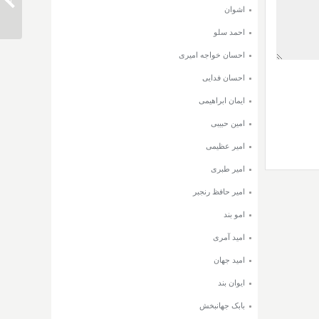
دانلود 
اشوان
احمد سلو
احسان خواجه امیری
احسان فدایی
ایمان ابراهیمی
امین حبیبی
امیر عظیمی
امیر طبری
امیر حافظ رنجبر
امو بند
امید آمری
امید جهان
ایوان بند
بابک جهانبخش