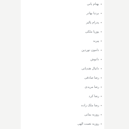
بهنام بانی
بردیا بهادر
پدرام پالیز
پوریا ملکی
پیربد
دامون نوردین
دانوش
دانیال هندیانی
رضا صادقی
رضا مریدی
رضا کرد
رضا ملک زاده
روزبه بمانی
روزبه نعمت الهی