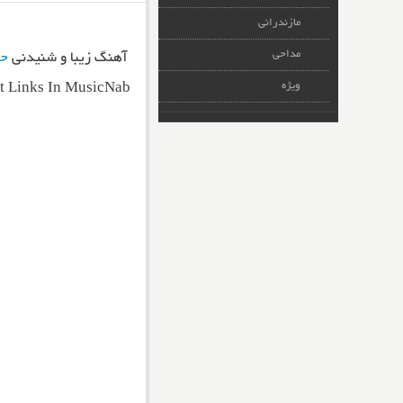
مازندرانی
مداحی
آهنگ زیبا و شنیدنی
حم
ویژه
t Links In MusicNab