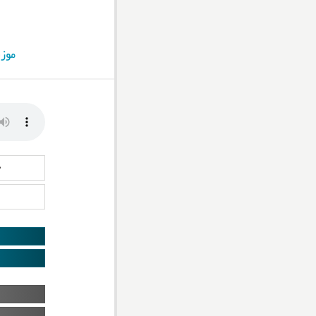
موز
د