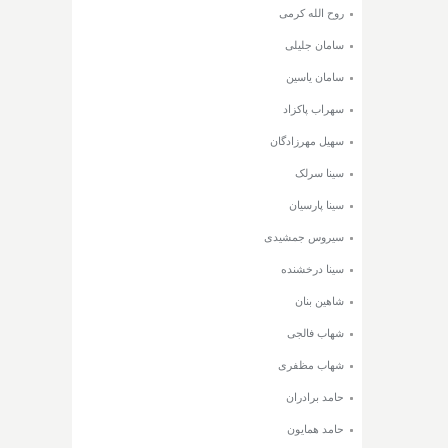
روح الله کرمی
سامان جلیلی
سامان یاسین
سهراب پاکزاد
سهیل مهرزادگان
سینا سرلک
سینا پارسیان
سیروس جمشیدی
سینا درخشنده
شاهین بنان
شهاب فالجی
شهاب مظفری
حامد برادران
حامد همایون