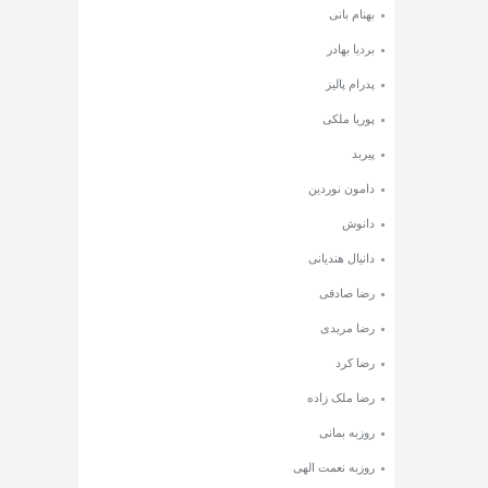
بهنام بانی
بردیا بهادر
پدرام پالیز
پوریا ملکی
پیربد
دامون نوردین
دانوش
دانیال هندیانی
رضا صادقی
رضا مریدی
رضا کرد
رضا ملک زاده
روزبه بمانی
روزبه نعمت الهی