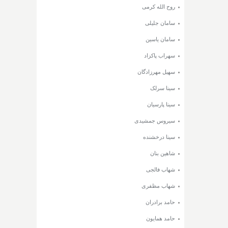
روح الله کرمی
سامان جلیلی
سامان یاسین
سهراب پاکزاد
سهیل مهرزادگان
سینا سرلک
سینا پارسیان
سیروس جمشیدی
سینا درخشنده
شاهین بنان
شهاب فالجی
شهاب مظفری
حامد برادران
حامد همایون