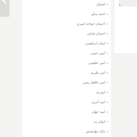
دانلود 
اشوان
احمد سلو
احسان خواجه امیری
احسان فدایی
ایمان ابراهیمی
امین حبیبی
امیر عظیمی
امیر طبری
امیر حافظ رنجبر
امو بند
امید آمری
امید جهان
ایوان بند
بابک جهانبخش