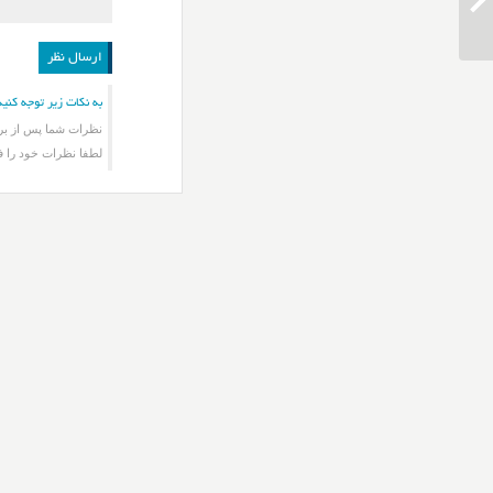
رشیدپور باران ببارد
به نکات زیر توجه کنید
نظرات شما پس از برر
لطفا نظرات خود را ف