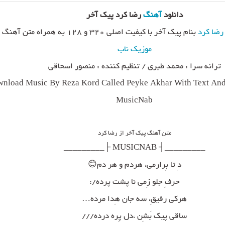
دانلود
آهنگ
رضا کرد پیک آخر
رضا کرد
بنام پیک آخر با کیفیت اصلی ۳۲۰ و ۱۲۸ به همراه متن آهنگ از رسانه
موزیک ناب
ترانه سرا : محمد طبری / تنظیم کننده : منصور اسحاقی
nload Music By Reza Kord Called Peyke Akhar With Text And 
MusicNab
متن آهنگ پیک آخر از رضا کرد
_________┤ MUSICNAB ├_________
دِ تا بِرارمی، هردم و هر دم😊
حرفِ جلو زِمی نا پشت پرده/:
هرکی رفیقِ، سه جان هِدا مرده…
ساقی پیک بَشِن ،دل پِره درده///