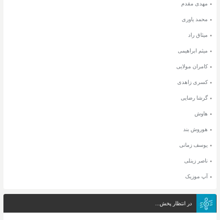
مهدی مقدم
محمد یاوری
میثاق راد
میثم ابراهیمی
کامران مولایی
کسری زاهدی
گرشا رضایی
هاوش
هوروش بند
یوسف زمانی
ناصر زینلی
آپ موزیک
در انتظار پخش...