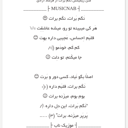
متن ریمیکس نگم برات از فرشاد آزادی
_________┤ MUSICNAB ├_________
نَگم بَرات، نگَم برات 😍
هَر کی میبینه تو رو، میشه عاشِقِت ؛\؛\
قلبَم اِحساس، عَجیبی داره بهِت 😊
کم کَم، خودَمو (|؛/
جا میکُنم، تو دِلت 😉
اصلاً بگو نَیاد، کسی دور و بَرت 😊
نَگَم برات، قلبَم داره (:(:
بوم بوم، میزَنه برات 😉
“نَگم بَرات، این دِل داره \|/
پَرپَر میزَنه، برات” (۳) …..
_________┤ موزیک ناب ├_________