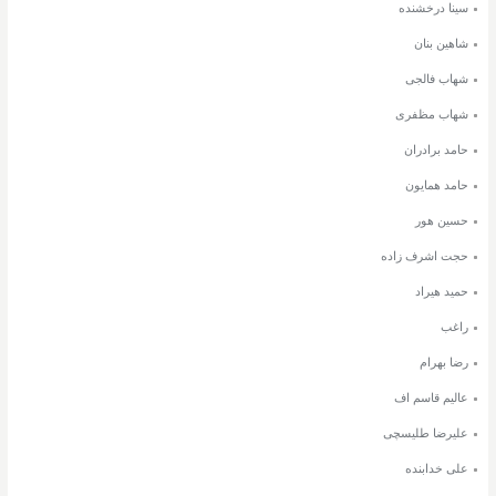
سینا درخشنده
شاهین بنان
شهاب فالجی
شهاب مظفری
حامد برادران
حامد همایون
حسین هور
حجت اشرف زاده
حمید هیراد
راغب
رضا بهرام
عالیم قاسم اف
علیرضا طلیسچی
علی خدابنده