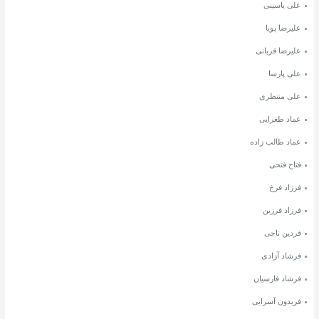
علی یاسینی
علیرضا پویا
علیرضا قربانی
علی پارسا
علی منتظری
عماد طغرایی
عماد طالب زاده
فتاح فتحی
فرزاد فرخ
فرزاد فرزین
فردین ناجی
فرشاد آزادی
فرشاد فارسیان
فریدون آسرایی