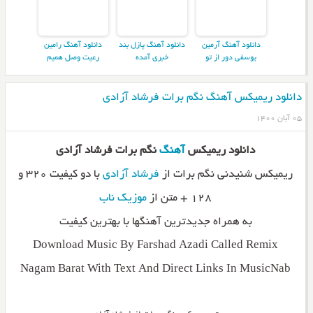
دانلود آهنگ آرمین
دانلود آهنگ پازل بند
دانلود آهنگ رامین
یوسفی دور از تو
خبری آمده
رعیت وصل همیم
دانلود ریمیکس آهنگ نگم برات فرشاد آزادی
۰۵ آبان ۱۴۰۰
دانلود ریمیکس
آهنگ
نگم برات فرشاد آزادی
ریمیکس شنیدنی نگم برات از
فرشاد آزادی
با دو کیفیت ۳۲۰ و
۱۲۸ + متن از
موزیک ناب
به همراه جدیدترین آهنگها با بهترین کیفیت
Download Music By Farshad Azadi Called Remix
Nagam Barat With Text And Direct Links In MusicNab