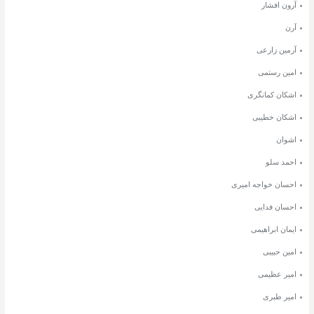
آرون افشار
آرن
آرمین زارعی
امین رستمی
اشکان کمانگری
اشکان خطیبی
اشوان
احمد سلو
احسان خواجه امیری
احسان فدایی
ایمان ابراهیمی
امین حبیبی
امیر عظیمی
امیر طبری