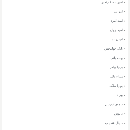
امیر حافظ رنجبر
امو بند
امید آمری
امید جهان
ایوان بند
بابک جهانبخش
بهنام بانی
بردیا بهادر
پدرام پالیز
پوریا ملکی
پیربد
دامون نوردین
دانوش
دانیال هندیانی