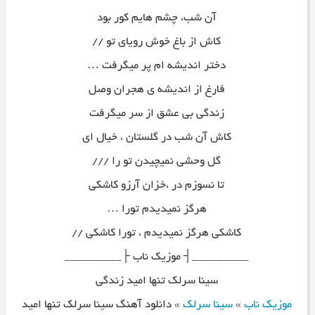
آن شب، چشم هایم کور بود
کاش از باغ خوش رویای تو //
دختر اندیشه ام پر میگرفت …
فارغ از اندیشه ی هجران وصل
زندگی بی عشق از سر میگرفت
کاش آن شب در گلستان ، خیال ای
گل وحشی نمیچیدن تو را ///
تا نسوزم در ،خزان آرزو کاشکی
هرگز نمیدیدم تورا …
کاشکی هرگز نمیدیدم ، تورا کاشکی //
_________┤ موزیک ناب ├_________
سینا سرلک تنها امید زندگی
موزیک ناب
»
سینا سرلک
»
دانلود آهنگ سینا سرلک تنها امید