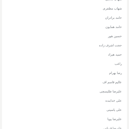
شهاب مظفری
حامد برادران
حامد همایون
حسین هور
حجت اشرف زاده
حمید هیراد
راغب
رضا بهرام
عالیم قاسم اف
علیرضا طلیسچی
علی خدابنده
علی یاسینی
علیرضا پویا
علیرضا قربانی