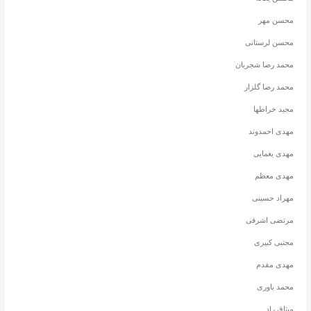
محسن مهر
محسن لرستانی
محمد رضا شجریان
محمد رضا گلزار
مجید خراطها
مهدی احمدوند
مهدی یغمایی
مهدی معظم
مهراد حسینی
مرتضی اشرفی
مجتبی کبیری
مهدی مقدم
محمد یاوری
میثاق راد