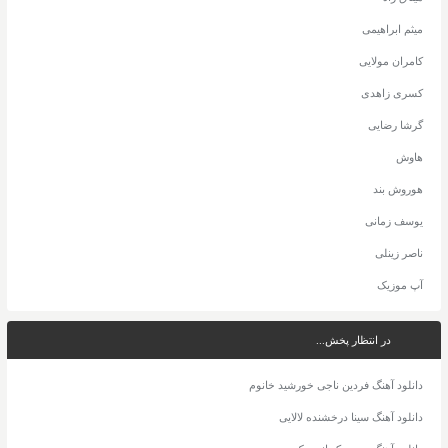
میثم ابراهیمی
کامران مولایی
کسری زاهدی
گرشا رضایی
هاوش
هوروش بند
یوسف زمانی
ناصر زینلی
آپ موزیک
در انتظار پخش...
دانلود آهنگ فردین ناجی خورشید خانوم
دانلود آهنگ سینا درخشنده لالایی