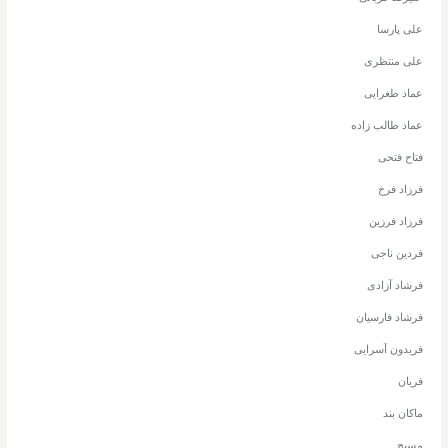
علی پارسا
علی منتظری
عماد طغرایی
عماد طالب زاده
فتاح فتحی
فرزاد فرخ
فرزاد فرزین
فردین ناجی
فرشاد آزادی
فرشاد فارسیان
فریدون آسرایی
فریان
ماکان بند
مسیح