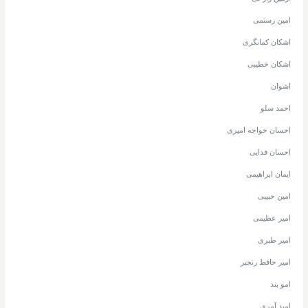
امین رستمی
اشکان کمانگری
اشکان خطیبی
اشوان
احمد سلو
احسان خواجه امیری
احسان فدایی
ایمان ابراهیمی
امین حبیبی
امیر عظیمی
امیر طبری
امیر حافظ رنجبر
امو بند
امید آمری