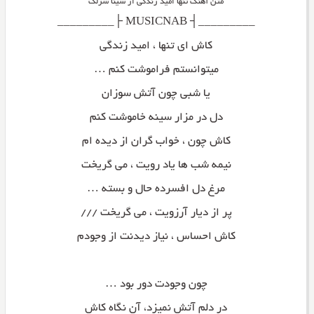
متن آهنگ تنها امید زندگی از سینا سرلک
_________┤ MUSICNAB ├_________
کاش ای تنها ، امید زندگی
میتوانستم فراموشت کنم …
یا شبی چون آتش سوزان
دل در مزار سینه خاموشت کنم
کاش چون ، خواب گران از دیده ام
نیمه شب ها یاد رویت ، می گریخت
مرغ دل افسرده حال و بسته …
پر از دیار آرزویت ، می گریخت ///
کاش احساس ، نیاز دیدنت از وجودم
چون وجودت دور بود …
در دلم آتش نمیزد، آن نگاه کاش