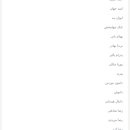
امید جهان
ایوان بند
بابک جهانبخش
بهنام بانی
بردیا بهادر
پدرام پالیز
پوریا ملکی
پیربد
دامون نوردین
دانوش
دانیال هندیانی
رضا صادقی
رضا مریدی
رضا کرد