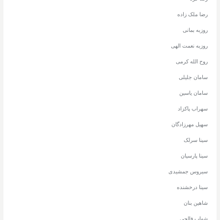
رضا ملک زاده
روزبه بمانی
روزبه نعمت الهی
روح الله کرمی
سامان جلیلی
سامان یاسین
سهراب پاکزاد
سهیل مهرزادگان
سینا سرلک
سینا پارسیان
سیروس جمشیدی
سینا درخشنده
شاهین بنان
شهاب فالجی