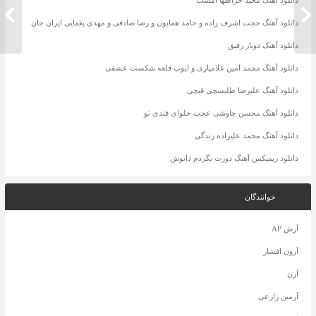
دانلود آهنگ شهرام شکوهی دلتنگم
دانلود
دانلود آهنگ حجت اشرف زاده و حامد همایون و رضا صادقی و مهدی یغمایی ایران جان
دانلود آهنک دویار رفیق
دانلود آهنگ محمد امین غلامیاری و ایوب قلعه شکست عشقی
دانلود آهنگ علیرضا طلیسچی قیچی
دانلود آهنگ محسن چاوشی عجب حلوای قندی تو
دانلود آهنگ محمد علیزاده زندگی
دانلود ریمیکس آهنگ دورت بگردم دانوش
خوانندگان
آرش AP
آرون افشار
آرن
آرمین زارعی