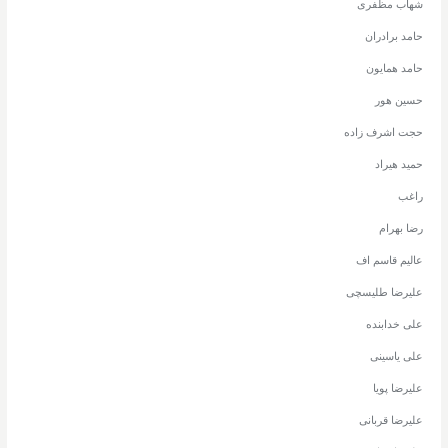
شهاب مظفری
حامد برادران
حامد همایون
حسین هور
حجت اشرف زاده
حمید هیراد
راغب
رضا بهرام
عالیم قاسم اف
علیرضا طلیسچی
علی خدابنده
علی یاسینی
علیرضا پویا
علیرضا قربانی