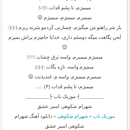
میمیرَم، تا بِشَم فَدات \\|//\|
میمیرم، میمیرَم، میمیرَم 😲
باز سَر راهتو مَن میگیرَم، جِسارتی کَردمو سَربه زیرم (:(:(:
لَحن نِگاهت میگه دوستَم داری، خدایا حاضِرَم براش بمیرم
😊
میمیرَم میمیرم، واسه بَرق چِشات /؛/؛/؛
میمیرَم واسه، نازِه نِگات :):):)
میمیرم میمیرَم، واسه ی خَندیدَنت 😲
میمیرَم، تا بِشَم فَدات (۳) …..
_________┤ موزیک ناب ├_________
شهرام شکوهی اسیر عشق
موزیک ناب
»
شهرام شکوهی
»
دانلود آهنگ شهرام
شکوهی اسیر عشق