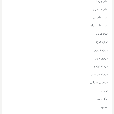
علی پارسا
علی منتظری
عماد طغرایی
عماد طالب زاده
فتاح فتحی
فرزاد فرخ
فرزاد فرزین
فردین ناجی
فرشاد آزادی
فرشاد فارسیان
فریدون آسرایی
فریان
ماکان بند
مسیح