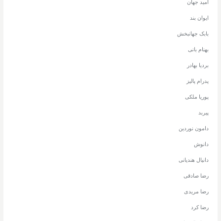
امید جهان
ایوان بند
بابک جهانبخش
بهنام بانی
بردیا بهادر
پدرام پالیز
پوریا ملکی
پیربد
دامون نوردین
دانوش
دانیال هندیانی
رضا صادقی
رضا مریدی
رضا کرد