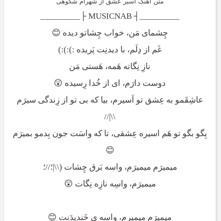
متن آهنگ اسیر عشق از شهرام شکوهی
_________┤ MUSICNAB ├_________
چِشمای مَن، خواب چِشاتو دیده 😊
غَم از دِلَم، با دیدنِت پَریده :):):)
نازِ نِگاته هَمه، هَستی مَن
دوست دارَم، ای از خُدا رِسیده 😲
عاشِقَمو به عِشق تو اَسیرم، بیا که بی تو از زِندگی سیرَم
\\|//
بِگو بگو تو هَم اسیره عِشقی، تا که واسَت جون بِدمو بمیرَم
😊
میمیرَم میمیرَم، واسه بَرق چِشات (\\|؛//؛
میمیرَم، واسِه نازِه نِگات 😲
میمیرَم میمیرم، واسه ی خَندیدَنِت 😊