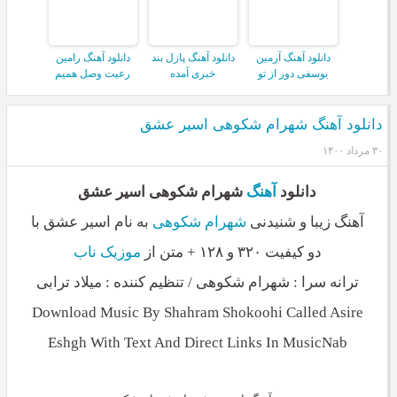
دانلود آهنگ آرمین
دانلود آهنگ پازل بند
دانلود آهنگ رامین
یوسفی دور از تو
خبری آمده
رعیت وصل همیم
دانلود آهنگ شهرام شکوهی اسیر عشق
۳۰ مرداد ۱۴۰۰
دانلود
آهنگ
شهرام شکوهی اسیر عشق
آهنگ زیبا و شنیدنی
شهرام شکوهی
به نام اسیر عشق با
دو کیفیت ۳۲۰ و ۱۲۸ + متن از
موزیک ناب
ترانه سرا : شهرام شکوهی / تنظیم کننده : میلاد ترابی
Download Music By Shahram Shokoohi Called Asire
Eshgh With Text And Direct Links In MusicNab