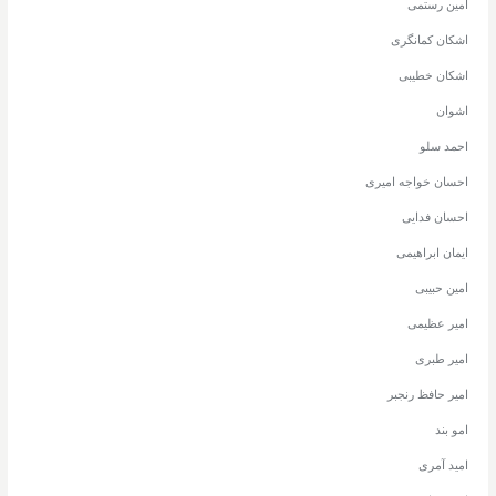
امین رستمی
اشکان کمانگری
اشکان خطیبی
اشوان
احمد سلو
احسان خواجه امیری
احسان فدایی
ایمان ابراهیمی
امین حبیبی
امیر عظیمی
امیر طبری
امیر حافظ رنجبر
امو بند
امید آمری