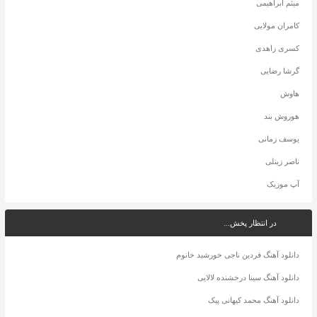
میثم ابراهیمی
کامران مولایی
کسری زاهدی
گرشا رضایی
هاوش
هوروش بند
یوسف زمانی
ناصر زینلی
آپ موزیک
در انتظار پخش...
دانلود آهنگ فردین ناجی خورشید خانوم
دانلود آهنگ سینا درخشنده لالایی
دانلود آهنگ محمد کیهانی پیک