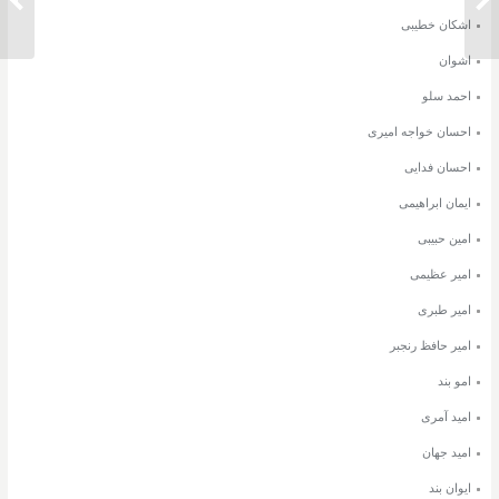
اشکان خطیبی
اشوان
احمد سلو
احسان خواجه امیری
احسان فدایی
ایمان ابراهیمی
امین حبیبی
امیر عظیمی
امیر طبری
امیر حافظ رنجبر
امو بند
امید آمری
امید جهان
ایوان بند