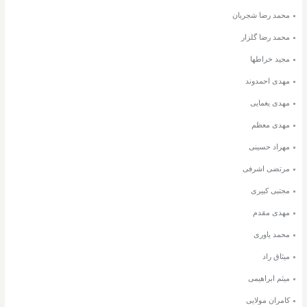
محمد رضا شجریان
محمد رضا گلزار
مجید خراطها
مهدی احمدوند
مهدی یغمایی
مهدی معظم
مهراد حسینی
مرتضی اشرفی
مجتبی کبیری
مهدی مقدم
محمد یاوری
میثاق راد
میثم ابراهیمی
کامران مولایی