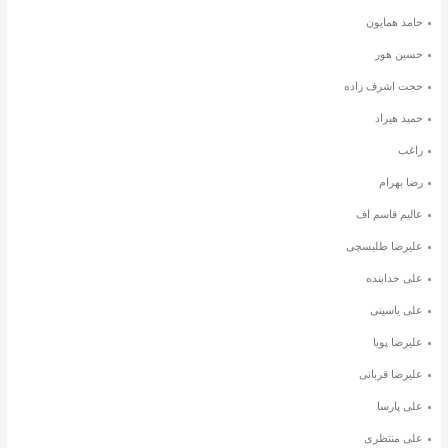
حامد همایون
حسین هور
حجت اشرف زاده
حمید هیراد
راغب
رضا بهرام
عالیم قاسم اف
علیرضا طلیسچی
علی خدابنده
علی یاسینی
علیرضا پویا
علیرضا قربانی
علی پارسا
علی منتظری