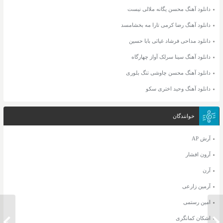
دانلود آهنگ محسن یگانه ملالی نیست
دانلود آهنگ رضا کرمی تارا مه بخشامسد
دانلود مداحی فرشاد غیاثی بابا حسین
دانلود آهنگ سینا سرلک آواز چهارگاه
دانلود آهنگ محسن چاوشی تنگ بلوری
دانلود آهنگ وحید اختری سکو
خوانندگان
آرش AP
آرون افشار
آرن
آرمین زارعی
امین رستمی
اشکان کمانگری
دانلود آهنگ وصال امیری الهه ناز
دانلود 