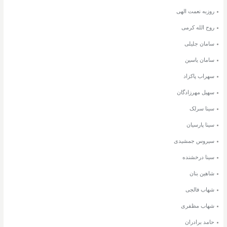
روزبه نعمت الهی
روح الله کرمی
سامان جلیلی
سامان یاسین
سهراب پاکزاد
سهیل مهرزادگان
سینا سرلک
سینا پارسیان
سیروس جمشیدی
سینا درخشنده
شاهین بنان
شهاب فالجی
شهاب مظفری
حامد برادران