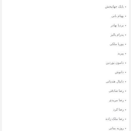
بابک جهانبخش
بهنام بانی
بردیا بهادر
پدرام پالیز
پوریا ملکی
پیربد
دامون نوردین
دانوش
دانیال هندیانی
رضا صادقی
رضا مریدی
رضا کرد
رضا ملک زاده
روزبه بمانی