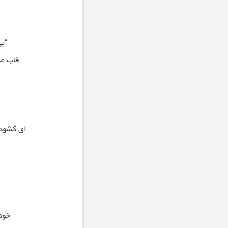
“بی
قاب عَک
ای گشوده 
خوش