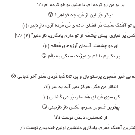
بر تو مَن رو کرده ام، با عِشق تو خو کَرده ام ؛\؛\
دیگَر جُز این از مَن، چه خواهی؟ 😰
 تو آهَنگ محَبت دَر فضای خانه ی مَن مُرده آری، نازِ دِلبر :):)
س پُر غباری، پیش چَشمَم از تو دارم یادگاری، نازِ دلبر” (۲) //\|
ای دو چشمَت، آسِمانِ آرزوهای مُحالم (:(:
پَر نگیرَم تا غم تو میزَند، سَنگی به بالَم 😏
بی خَبر هَمچون پرستو بال و پر، تانا کُجا کَردی سَفر آخر کجایی 😰
اِنتظار مَن مگر، هَرگز نمی آید به سَر (|؛/
کی سوی مَن ای هَمسفر، پَر می گُشایی (:(:
بِهتَرین تَصویر عمرم، عَکس ناز نازنینی 😏
از نخستین، دیدَن توست ؛\؛\
تَرین آهَنگ عُمرم، یادگاری دِلنشین اولین خَندیدن توست \|/