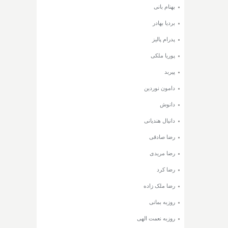
بهنام بانی
بردیا بهادر
پدرام پالیز
پوریا ملکی
پیربد
دامون نوردین
دانوش
دانیال هندیانی
رضا صادقی
رضا مریدی
رضا کرد
رضا ملک زاده
روزبه بمانی
روزبه نعمت الهی