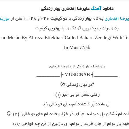
دانلود
آهنگ
علیرضا افتخاری بهار زندگی
یرضا افتخاری
به نام بهار زندگی با دو کیفیت ۳۲۰ و ۱۲۸ + متن از
موزیک
به همراه جدیدترین آهنگ ها با بهترین کیفیت
ad Music By Alireza Eftekhari Called Bahare Zendegi With Te
In MusicNab
متن آهنگ بهار زندگی از علیرضا افتخاری
_________┤ MUSICNAB ├_________
“دَر بَهار، زِندگی 😰
رفتی سَفَر، تو بی خَبر (:(:
ای مانده بَر کاشانه اَم، جای تو خالی \|/
نه ام نَشکن دِل دیوانه ام، ای دَر خزان خانه ام جای تو خالی” (۲) 😏
خود یار توام از جان خَریدار توام، ای نازنین از مَن چه خواهی /؛/؛