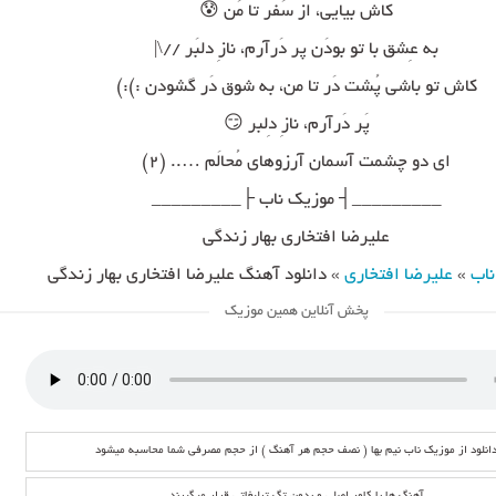
کاش بیایی، از سَفر تا مَن 😰
به عِشق با تو بودَن پر دَرآرم، نازِ دلبَر //\|
کاش تو باشی پُشت دَر تا من، به شوق دَر گشودن :):)
پَر دَرآرم، نازِ دِلبر 😏
ای دو چشمت آسمان آرزوهای مُحالَم ….. (۲)
_________┤ موزیک ناب ├_________
علیرضا افتخاری بهار زندگی
ناب
»
علیرضا افتخاری
»
دانلود آهنگ علیرضا افتخاری بهار زندگی
پخش آنلاین همین موزیک
انلود از موزیک ناب نیم بها ( نصف حجم هر آهنگ ) از حجم مصرفی شما محاسبه میشود