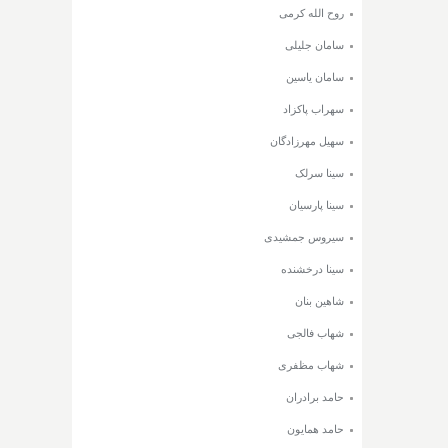
روح الله کرمی
سامان جلیلی
سامان یاسین
سهراب پاکزاد
سهیل مهرزادگان
سینا سرلک
سینا پارسیان
سیروس جمشیدی
سینا درخشنده
شاهین بنان
شهاب فالجی
شهاب مظفری
حامد برادران
حامد همایون