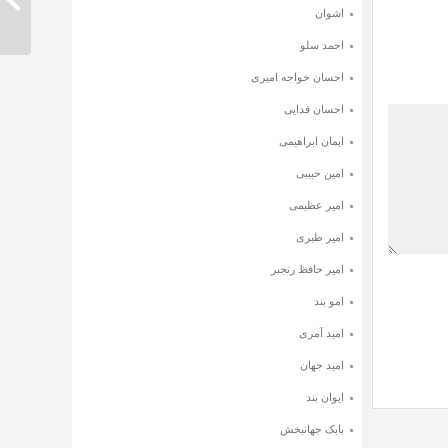
جان
اشوان
احمد سلو
احسان خواجه امیری
احسان فدایی
ایمان ابراهیمی
امین حبیبی
امیر عظیمی
امیر طبری
امیر حافظ رنجبر
امو بند
امید آمری
امید جهان
ایوان بند
بابک جهانبخش