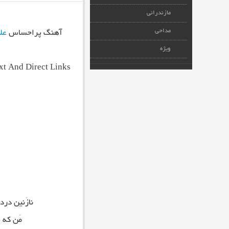
مازندرانی
مداحی
آهنگ پراحساس
عل
ویژه
xt And Direct Links
نازَنین دردا
مَن که 