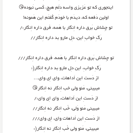
اینجوری که تو عَزیزی واسه دِلَم هیچ، کَسی نَبوده😘
اولین دَفعه که، دیدَم با خودَم گُفتَم این هَمونه!
تو چِشاش بَرق داره اِنگار با هَمه، فَرق داره اِنگار:/
رَگِ خوابِ این، دِل مارو بد داره اِنگار//
تو چِشاش بَرق داره اِنگار با هَمه، فَرق داره اِنگار///
رَگِ خوابِ، این دِل مارو بد داره اِنگار(:
از دَست این اَداهات، وای اِی وای…
میبینی، مَنو ولی خب اِنگار نه اِنگار😘
از دَستِ این اَداهات، وای اِی وای:/
میبینی مَنو وَلی، خُب اِنگار نه اِنگار//
از دَستِ این اَداهات وای، اِی وای///
میبینی، مَنو ولی خُب اِنگار نه اِنگار(: