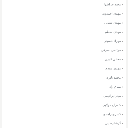
مجید خراطها
مهدی احمدوند
مهدی یغمایی
مهدی معظم
مهراد حسینی
مرتضی اشرفی
مجتبی کبیری
مهدی مقدم
محمد یاوری
میثاق راد
میثم ابراهیمی
کامران مولایی
کسری زاهدی
گرشا رضایی