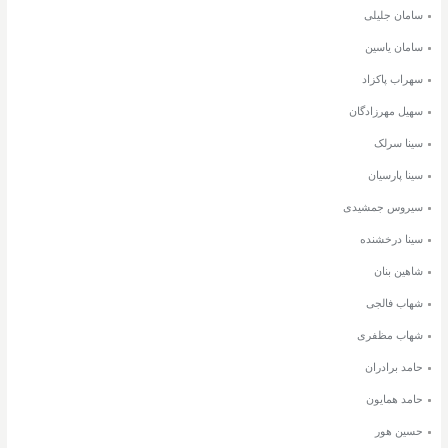
سامان جلیلی
سامان یاسین
سهراب پاکزاد
سهیل مهرزادگان
سینا سرلک
سینا پارسیان
سیروس جمشیدی
سینا درخشنده
شاهین بنان
شهاب فالجی
شهاب مظفری
حامد برادران
حامد همایون
حسین هور