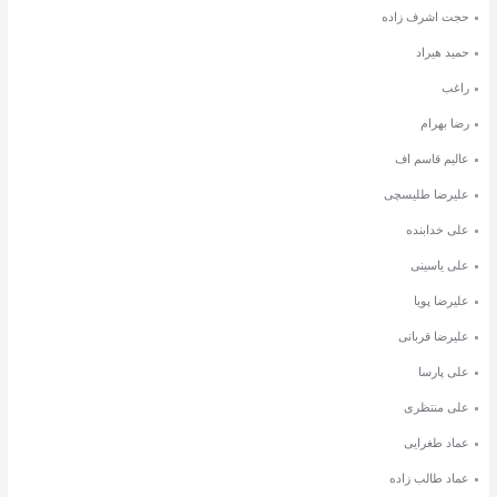
حجت اشرف زاده
حمید هیراد
راغب
رضا بهرام
عالیم قاسم اف
علیرضا طلیسچی
علی خدابنده
علی یاسینی
علیرضا پویا
علیرضا قربانی
علی پارسا
علی منتظری
عماد طغرایی
عماد طالب زاده