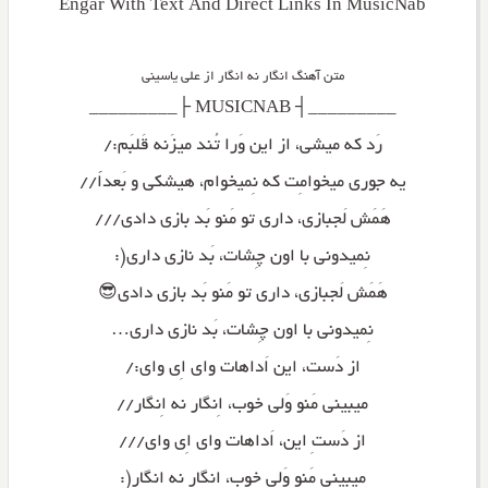
Engar With Text And Direct Links In MusicNab
متن آهنگ انگار نه انگار از علی یاسینی
_________┤ MUSICNAB ├_________
رَد که میشی، از این وَرا تُند میزَنه قَلبَم:/
یه جوری میخوامِت که نِمیخوام، هیشکی و بَعداََ//
هَمَش لَجبازی، داری تو مَنو بَد بازی دادی///
نِمیدونی با اون چِشات، بَد نازی داری(:
هَمَش لَجبازی، داری تو مَنو بَد بازی دادی😎
نِمیدونی با اون چِشات، بَد نازی داری…
از دَست، این اَداهات وای اِی وای:/
میبینی مَنو وَلی خوب، اِنگار نه اِنگار//
از دَستِ این، اَداهات وای اِی وای///
میبینی مَنو وَلی خوب، اِنگار نه اِنگار(: