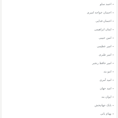
احمد سلو
احسان خواجه امیری
احسان فدایی
ایمان ابراهیمی
امین حبیبی
امیر عظیمی
امیر طبری
امیر حافظ رنجبر
امو بند
امید آمری
امید جهان
ایوان بند
بابک جهانبخش
بهنام بانی