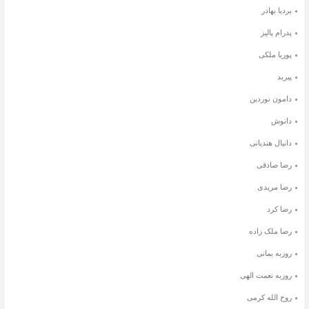
بردیا بهادر
پدرام پالیز
پوریا ملکی
پیربد
دامون نوردین
دانوش
دانیال هندیانی
رضا صادقی
رضا مریدی
رضا کرد
رضا ملک زاده
روزبه بمانی
روزبه نعمت الهی
روح الله کرمی