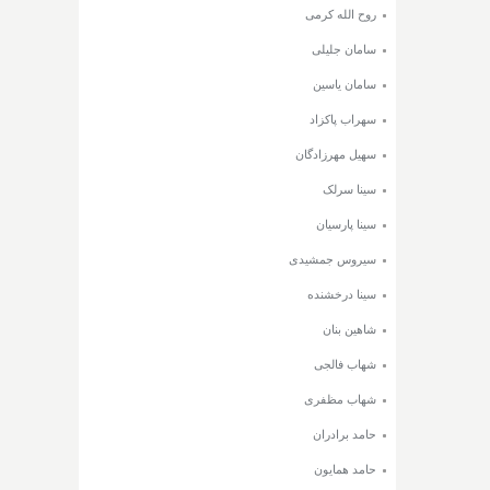
روح الله کرمی
سامان جلیلی
سامان یاسین
سهراب پاکزاد
سهیل مهرزادگان
سینا سرلک
سینا پارسیان
سیروس جمشیدی
سینا درخشنده
شاهین بنان
شهاب فالجی
شهاب مظفری
حامد برادران
حامد همایون