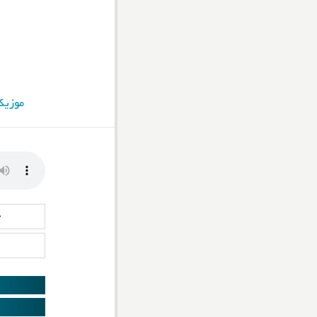
موزیک
د