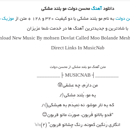
دانلود
آهنگ
محسن دولت مو بلند مشکی
 دولت
به نام مو بلند مشکی با دو کیفیت ۳۲۰ و ۱۲۸ + متن از
موزیک ن
با شادترین و جدیدترین آهنگ ها در خدمت شما عزیزان
load New Music By mohsen Dovlat Called Moo Bolande Mesh
Direct Links In MusicNab
متن آهنگ مو بلند مشکی از محسن دولت
_________┤ MUSICNAB ├_________
من دارَم، چه عِشقی😰
یه مو، بُلند مِشکی\|/
که یه تار موشو، نه نِمیدَم به هیشکی(|؛/
“قَدو بالاتو قُربون، صورَت ماتو قربون😊
انگاری رَنگین کَمونه، رنگ چِشاتو قربون” (۲)؛\؛\