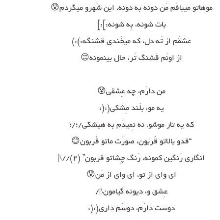
موهاتو میبافَم مَن دونه به دونه، این شَهرو میگردم😰
بات شونه، بِه شونه:]:]
عشقَم از تَه دل، که میخَندی قشنگه:):)
از اونَم قَشنگ تَر، حال بینمونه😊
من دارَم، چه عِشقی😰
یه مو، بلَند مِشکی(:(:
که یه تار موشو، نه نِمیدَم به هیشکی/؛/؛
“قدو بالاتو قُربون، صورَت ماتو قُربون😊
انگاری رَنگین کمونه، رَنگ چِشاتو قربون” (۲)//\|
ای وای از تو، ای وای از مَن😰
عِشق و، دیونه گیامون\|/
دوست دارَم، دوسَم داری(:(: