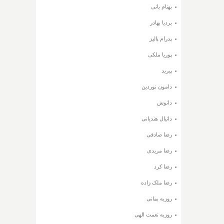
بهنام بانی
بردیا بهادر
پدرام پالیز
پوریا ملکی
پیربد
دامون نوردین
دانوش
دانیال هندیانی
رضا صادقی
رضا مریدی
رضا کرد
رضا ملک زاده
روزبه بمانی
روزبه نعمت الهی