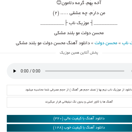
آخه بِهَم، گَرمه دلامون😊
من دارَم، چه عِشقی ….. (۲)
_________┤ موزیک ناب ├_________
محسن دولت مو بلند مشکی
 ناب
»
محسن دولت
»
دانلود آهنگ محسن دولت مو بلند مشکی
پخش آنلاین همین موزیک
انلود از موزیک ناب نیم بها ( نصف حجم هر آهنگ ) از حجم مصرفی شما محاسبه میشود
آهنگ ها با کاور اصلی و بدون تگ تبلیغاتی قرار میگیرند
دانلود آهنگ با کیفیت عالی (320)
دانلود آهنگ با کیفیت خوب (128)