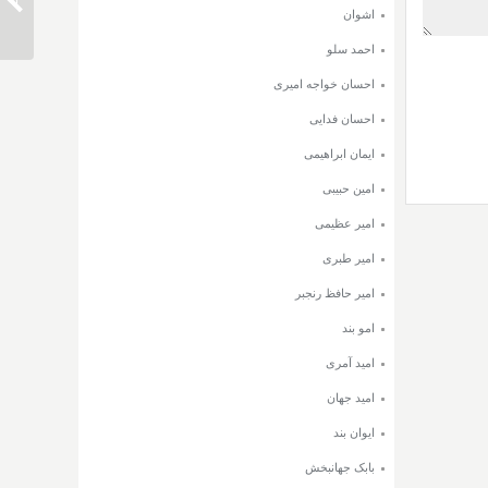
دانلود 
اشوان
احمد سلو
احسان خواجه امیری
احسان فدایی
ایمان ابراهیمی
امین حبیبی
امیر عظیمی
امیر طبری
امیر حافظ رنجبر
امو بند
امید آمری
امید جهان
ایوان بند
بابک جهانبخش