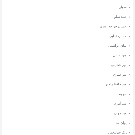
اشوان
احمد سلو
احسان خواجه امیری
احسان فدایی
ایمان ابراهیمی
امین حبیبی
امیر عظیمی
امیر طبری
امیر حافظ رنجبر
امو بند
امید آمری
امید جهان
ایوان بند
بابک جهانبخش