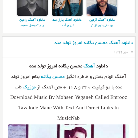
دانلود آهنگ آرمین
دانلود آهنگ پازل بند
دانلود آهنگ رامین
یوسفی دور از تو
خبری آمده
رعیت وصل همیم
دانلود آهنگ محسن یگانه امروز تولد منه
۱۷ مهر ۱۳۹۹
دانلود
آهنگ
محسن یگانه امروز تولد منه
آهنگ الهام بخش و خاطره انگیز
محسن یگانه
بنام امروز تولد
منه با دو کیفیت ۳۲۰ و ۱۲۸ + متن آهنگ از
موزیک
ناب
Download Music By Mohsen Yeganeh Called Emrooz
Tavalode Mane With Text And Direct Links In
MusicNab