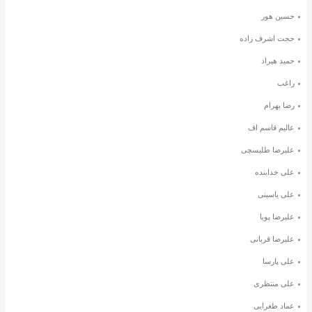
حسین هور
حجت اشرف زاده
حمید هیراد
راغب
رضا بهرام
عالیم قاسم اف
علیرضا طلیسچی
علی خدابنده
علی یاسینی
علیرضا پویا
علیرضا قربانی
علی پارسا
علی منتظری
عماد طغرایی