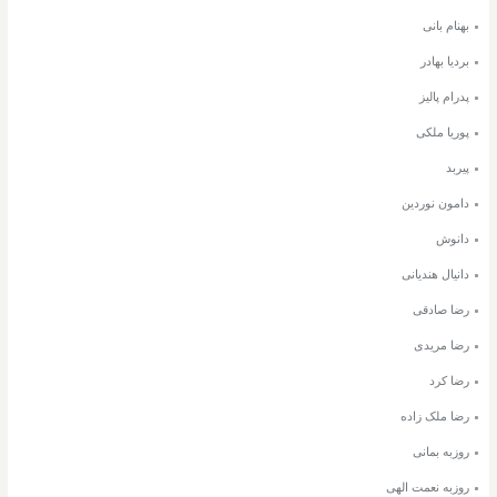
بهنام بانی
بردیا بهادر
پدرام پالیز
پوریا ملکی
پیربد
دامون نوردین
دانوش
دانیال هندیانی
رضا صادقی
رضا مریدی
رضا کرد
رضا ملک زاده
روزبه بمانی
روزبه نعمت الهی