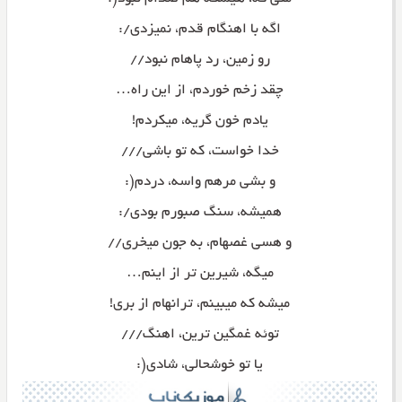
اگه با اهنگام قدم، نمیزدی/:
رو زمین، رد پاهام نبود//
چقد زخم خوردم، از این راه…
یادم خون گریه، میکردم!
خدا خواست، که تو باشی///
و بشی مرهم واسه، دردم(:
همیشه، سنگ صبورم بودی/:
و هسی غصهام، به جون میخری//
میگه، شیرین تر از اینم…
میشه که میبینم، ترانهام از بری!
توئه غمگین ترین، اهنگ///
یا تو خوشحالی، شادی(: