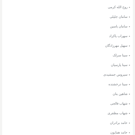
روح الله کرمی
سامان جلیلی
سامان یاسین
سهراب پاکزاد
سهیل مهرزادگان
سینا سرلک
سینا پارسیان
سیروس جمشیدی
سینا درخشنده
شاهین بنان
شهاب فالجی
شهاب مظفری
حامد برادران
حامد همایون