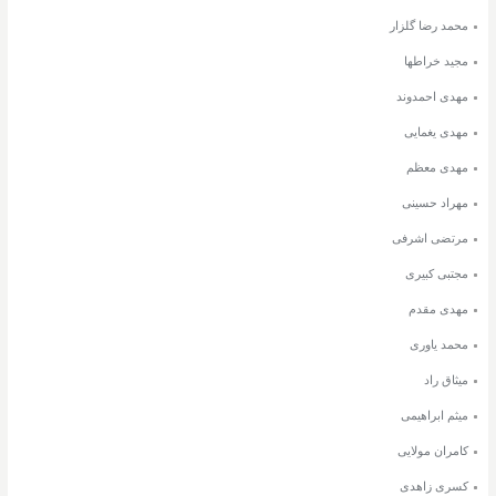
محمد رضا گلزار
مجید خراطها
مهدی احمدوند
مهدی یغمایی
مهدی معظم
مهراد حسینی
مرتضی اشرفی
مجتبی کبیری
مهدی مقدم
محمد یاوری
میثاق راد
میثم ابراهیمی
کامران مولایی
کسری زاهدی