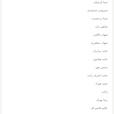
سینا پارسیان
سیروس جمشیدی
سینا درخشنده
شاهین بنان
شهاب فالجی
شهاب مظفری
حامد برادران
حامد همایون
حسین هور
حجت اشرف زاده
حمید هیراد
راغب
رضا بهرام
عالیم قاسم اف