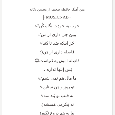
متن آهنگ حافظه ضعیف از محسن یگانه
_________┤ MUSICNAB ├_________
خوب به خودِت نِگاه کُن///
ببین چی داری از مَن/:
جُز اینکه صَد تا دُنیا//
فاصِله داری از مَن(:
فاصِله امون یه دُنیاست😊
پَس اِنتها نَداره…
ما مال هَم نِمی شیم///
تو روز و مَن سِتاره/:
نه قَلب تو بَند مَنه//
نه فِکرمی هَمیشه(:
بیا به هم دروغ نَگیم!