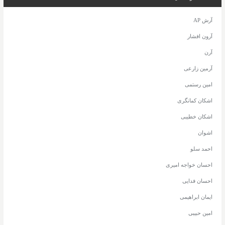
آرش AP
آرون افشار
آرن
آرمین زارعی
امین رستمی
اشکان کمانگری
اشکان خطیبی
اشوان
احمد سلو
احسان خواجه امیری
احسان فدایی
ایمان ابراهیمی
امین حبیبی