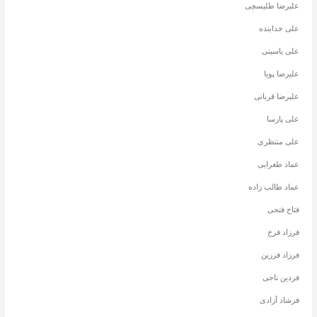
علیرضا طلیسچی
علی خدابنده
علی یاسینی
علیرضا پویا
علیرضا قربانی
علی پارسا
علی منتظری
عماد طغرایی
عماد طالب زاده
فتاح فتحی
فرزاد فرخ
فرزاد فرزین
فردین ناجی
فرشاد آزادی