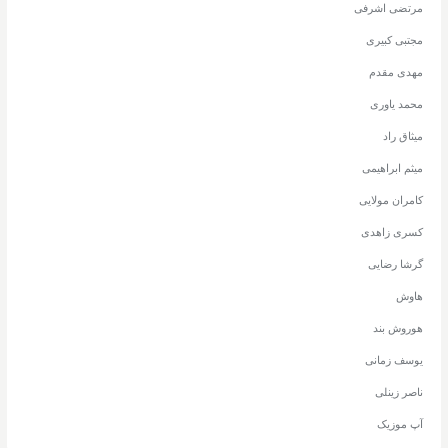
مرتضی اشرفی
مجتبی کبیری
مهدی مقدم
محمد یاوری
میثاق راد
میثم ابراهیمی
کامران مولایی
کسری زاهدی
گرشا رضایی
هاوش
هوروش بند
یوسف زمانی
ناصر زینلی
آپ موزیک