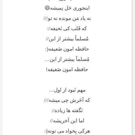
اینجوری حَل نِمیشه😄
نه یاد مَن مونده نه تو///
که قَلب کی نَحیفه/:
مُسلماََ بیشتر از این//
حافظه امون ضَعیفه(:
مُسلماََ بیشتر از این…
حافظه امون ضَعیفه!
مهم نَبود از اول…
که آخَرش چی میشه///
نَگفته ها زیاده/:
اما این آخریشه//
هرکی بِخواد می تونه(: