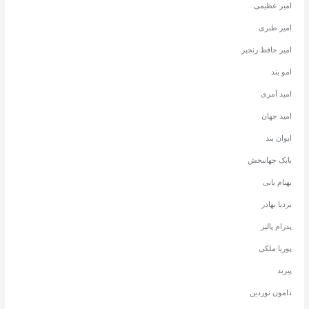
امیر عظیمی
امیر طبری
امیر حافظ رنجبر
امو بند
امید آمری
امید جهان
ایوان بند
بابک جهانبخش
بهنام بانی
بردیا بهادر
پدرام پالیز
پوریا ملکی
پیربد
دامون نوردین