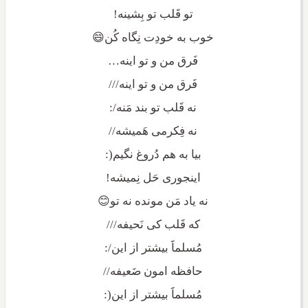
تو قَلب تو بِشینه!
خوب به خودِت نِگاه کُن😄
فَرق من و تو اینه…
فَرق من و تو اینه///
نه قَلب تو بند مَنه/:
نه فِکرمی هَمیشه//
بیا به هم دُروغ نگیم(:
اینجوری حَل نِمیشه!
نه یاد مَن مونده نه تو😊
که قَلب کی نَحیفه///
مُسلماََ بیشتر از این/:
حافظه امون ضَعیفه//
مُسلماََ بیشتر از این(: