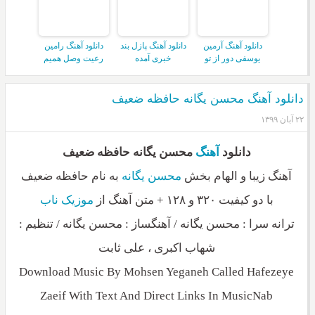
دانلود آهنگ آرمین
دانلود آهنگ پازل بند
دانلود آهنگ رامین
یوسفی دور از تو
خبری آمده
رعیت وصل همیم
دانلود آهنگ محسن یگانه حافظه ضعیف
۲۲ آبان ۱۳۹۹
دانلود
آهنگ
محسن یگانه حافظه ضعیف
آهنگ زیبا و الهام بخش
محسن یگانه
به نام حافظه ضعیف
با دو کیفیت ۳۲۰ و ۱۲۸ + متن آهنگ از
موزیک ناب
ترانه سرا : محسن یگانه / آهنگساز : محسن یگانه / تنظیم :
شهاب اکبری ، علی ثابت
Download Music By Mohsen Yeganeh Called Hafezeye
Zaeif With Text And Direct Links In MusicNab