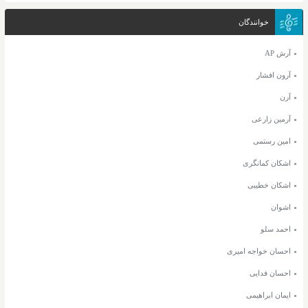
خوانندگان
آرش AP
آرون افشار
آرن
آرمین زارعی
امین رستمی
اشکان کمانگری
اشکان خطیبی
اشوان
احمد سلو
احسان خواجه امیری
احسان فدایی
ایمان ابراهیمی