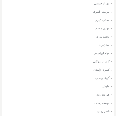
مهراد حسینی
مرتضی اشرفی
مجتبی کبیری
مهدی مقدم
محمد یاوری
میثاق راد
میثم ابراهیمی
کامران مولایی
کسری زاهدی
گرشا رضایی
هاوش
هوروش بند
یوسف زمانی
ناصر زینلی