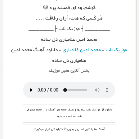
گوشم، وه ای قِصیله پِرَه 😩
هَر کَسی که هات، اَرای رِفاقَت …..
_________┤ موزیک ناب ├_________
محمد امین غلامیاری دل ساده
موزیک ناب
»
محمد امین غلامیاری
»
دانلود آهنگ محمد امین
غلامیاری دل ساده
پخش آنلاین همین موزیک
دانلود از موزیک ناب نیم بها ( نصف حجم هر آهنگ ) از حجم مصرفی
شما محاسبه میشود
آهنگ ها با کاور اصلی و بدون تگ تبلیغاتی قرار میگیرند