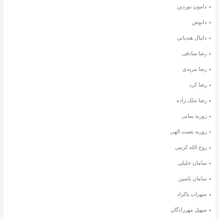
دامون نوردین
دانوش
دانیال هندیانی
رضا صادقی
رضا مریدی
رضا کرد
رضا ملک زاده
روزبه بمانی
روزبه نعمت الهی
روح الله کرمی
سامان جلیلی
سامان یاسین
سهراب پاکزاد
سهیل مهرزادگان