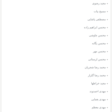
مجید رضوی
مسیح بیات
مصطفی پاشایی
محسن ابراهیم زاده
محسن چاوشی
محسن یگانه
محسن مهر
محسن لرستانی
محمد رضا شجریان
محمد رضا گلزار
مجید خراطها
مهدی احمدوند
مهدی یغمایی
مهدی معظم