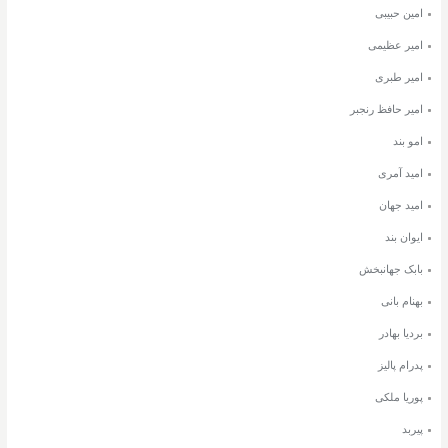
امین حبیبی
امیر عظیمی
امیر طبری
امیر حافظ رنجبر
امو بند
امید آمری
امید جهان
ایوان بند
بابک جهانبخش
بهنام بانی
بردیا بهادر
پدرام پالیز
پوریا ملکی
پیربد