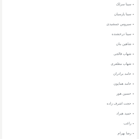
سینا سرلک
سینا پارسیان
سیروس جمشیدی
سینا درخشنده
شاهین بنان
شهاب فالجی
شهاب مظفری
حامد برادران
حامد همایون
حسین هور
حجت اشرف زاده
حمید هیراد
راغب
رضا بهرام