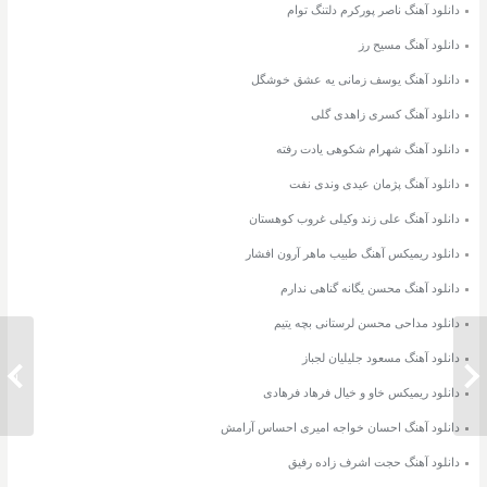
دانلود آهنگ ناصر پورکرم دلتنگ توام
دانلود آهنگ مسیح رز
دانلود آهنگ یوسف زمانی یه عشق خوشگل
دانلود آهنگ کسری زاهدی گلی
دانلود آهنگ شهرام شکوهی یادت رفته
دانلود آهنگ پژمان عیدی وندی نفت
دانلود آهنگ علی زند وکیلی غروب کوهستان
دانلود ریمیکس آهنگ طبیب ماهر آرون افشار
دانلود آهنگ محسن یگانه گناهی ندارم
دانلود مداحی محسن لرستانی بچه یتیم
دانلود آهنگ مسعود جلیلیان لجباز
دانلود آهنگ محمد امین غلامیاری و ایوب
دانلود 
قلعه ظالم
دانلود ریمیکس خاو و خیال فرهاد فرهادی
دانلود آهنگ احسان خواجه امیری احساس آرامش
دانلود آهنگ حجت اشرف زاده رفیق