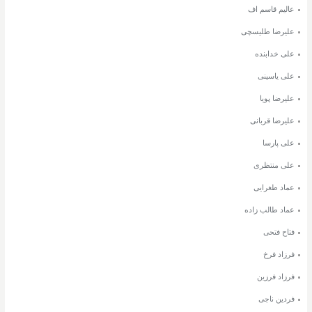
عالیم قاسم اف
علیرضا طلیسچی
علی خدابنده
علی یاسینی
علیرضا پویا
علیرضا قربانی
علی پارسا
علی منتظری
عماد طغرایی
عماد طالب زاده
فتاح فتحی
فرزاد فرخ
فرزاد فرزین
فردین ناجی