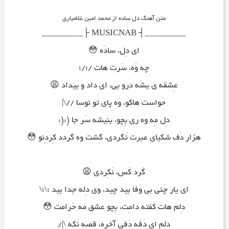
متن آهنگ دل ساده از محمد امین غلامیاری
_________┤ MUSICNAB ├_________
ای دِل، سادَه 😳
چه وَه، سَرت هات /؛/؛
عِشقه ی یشَه درو بی، ای داد و بیداد 😩
حَواست هاکو، وَه پای تو نوسا //\|
دِل مِه وه ری بِچو، بنیشه سَر جا (:(:
هِزار دَف شِکیای عبرت نَگردی، گِشت وه گَردد کِردِنو 😳
گَرد کَس، نَکِردی 😩
ای یار چَنی بی وَفا بید چید، وی دِله جدا بید ؛\؛\
دِلم هات کَفته دامِت، بِچو عشق مه حَرامت 😳
دلم ای دَفَه دَفی آخره، قِصه نَکه \|/