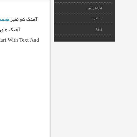
مازندرانی
مداحی
آهنگ کم نظیر
محمد 
ویژه
آهنگ های ج
ri With Text And