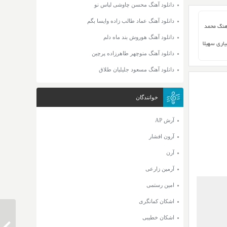
دانلود آهنگ محسن چاوشی لباس نو
دانلود آهنگ عماد طالب زاده وایسا بگم
هنگ محمد
دانلود آهنگ هوروش بند ماه دلم
یاری سهیلا
دانلود آهنگ منوچهر طاهرزاده پرچین
دانلود آهنگ مسعود جلیلیان طلاق
خوانندگان
آرش AP
آرون افشار
آرن
آرمین زارعی
امین رستمی
اشکان کمانگری
اشکان خطیبی