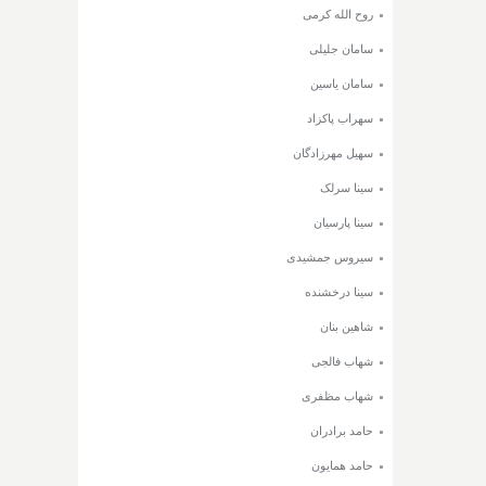
روح الله کرمی
سامان جلیلی
سامان یاسین
سهراب پاکزاد
سهیل مهرزادگان
سینا سرلک
سینا پارسیان
سیروس جمشیدی
سینا درخشنده
شاهین بنان
شهاب فالجی
شهاب مظفری
حامد برادران
حامد همایون