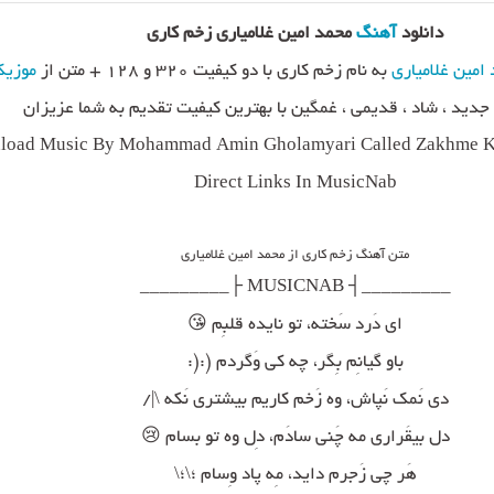
دانلود
آهنگ
محمد امین غلامیاری زخم کاری
امین غلامیاری
به نام زخم کاری با دو کیفیت ۳۲۰ و ۱۲۸ + متن از
موزیک
دید ، شاد ، قدیمی ، غمگین با بهترین کیفیت تقدیم به شما عزیزان
load Music By Mohammad Amin Gholamyari Called Zakhme Ka
Direct Links In MusicNab
متن آهنگ زخم کاری از محمد امین غلامیاری
_________┤ MUSICNAB ├_________
ای دَرد سَخته، تو نایده قلبِم 😘
باو گیانِم بِگر، چه کی وَگردم (:(:
دی نَمک نَپاش، وه زَخم کاریم بیشتری نَکه \|/
دل بیقَراری مه چَنی سادَم، دِل وه تو بسام 😢
هَر چی زَجرم داید، مِه پاد وِسام ؛\؛\