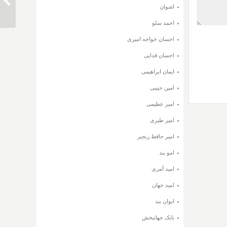
دانلود 
اشوان
احمد سلو
احسان خواجه امیری
احسان فدایی
ایمان ابراهیمی
امین حبیبی
امیر عظیمی
امیر طبری
امیر حافظ رنجبر
امو بند
امید آمری
امید جهان
ایوان بند
بابک جهانبخش