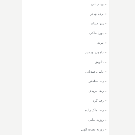
بهنام بانی
بردیا بهادر
پدرام پالیز
پوریا ملکی
پیربد
دامون نوردین
دانوش
دانیال هندیانی
رضا صادقی
رضا مریدی
رضا کرد
رضا ملک زاده
روزبه بمانی
روزبه نعمت الهی