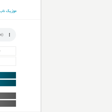
موزیک ناب
د