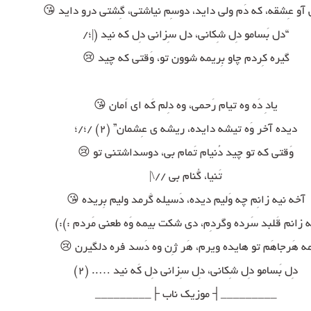
یَعنی آو عِشقه، که دَم ولی داید، دوسِم نیاشتی، گِشتی درو دای
“دل بَسامو دِل شِکانی، دل سِزانی دِل که نید (|؛/
گیره کِردم چاو بِریمه شوون تو، وَقتی که چید 😢
یادِ دَه وه تیام رَحمی، وه دِلم کَه ای اَمان 😘
دیده آخر وَه تیشه دایده، ریشه ی عِشمان” (۲) /؛/؛
وَقتی که تو چید دُنیام تَمام بی، دوسداشتنی تو 😢
تَنیا، گُنام بی //\|
آخه نیه زانِم چه وَلیم دیده، دَسیله گَرمد ولیم بِریده 😘
مه زانم قَلبد سَرده وگردِم، دی شکت بیمه وَه طعنی مَردم :)
مه هَرجاهَم تو هایده ویرم، هَر ژِن وه دَسد فره دلگیرن 
دِل بَسامو دِل شِکانی، دِل سِزانی دِل کَه نید ….. (۲)
_________┤ موزیک ناب ├_________