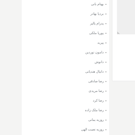
بهنام بانی
بردیا بهادر
پدرام پالیز
پوریا ملکی
پیربد
دامون نوردین
دانوش
دانیال هندیانی
رضا صادقی
رضا مریدی
رضا کرد
رضا ملک زاده
روزبه بمانی
روزبه نعمت الهی