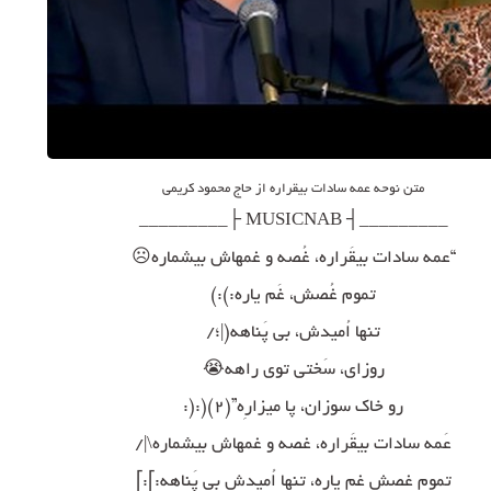
متن نوحه عمه سادات بیقراره از حاج محمود کریمی
_________┤ MUSICNAB ├_________
“عمه سادات بیقَراره، غُصه و غمهاش بیشماره☹
تموم غُصش، غَم یاره:):)
تنها اُمیدش، بی پَناهه(|؛/
روزای، سَختی توی راهه😭
رو خاک سوزان، پا میزارِه”(۲)(:(:
عَمه سادات بیقَراره، غصه و غمهاش بیشماره\|/
تموم غصش غم یاره، تنها اُمیدش بی پَناهه:]:]