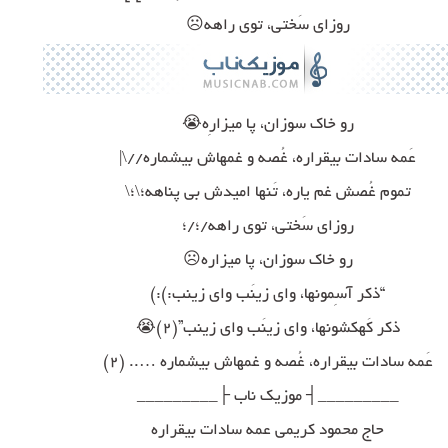
روزای سَختی، توی راهه☹
رو خاک سوزان، پا میزارِه😭
عَمه سادات بیقراره، غُصه و غمهاش بیشماره//\|
تموم غُصش غم یاره، تَنها امیدش بی پناهه؛\؛\
روزای سَختی، توی راهه/؛/؛
رو خاک سوزان، پا میزاره☹
“ذکر آسِمونها، وای زینَب وای زینب:):)
ذکر کَهکشونها، وای زینَب وای زینب”(۲)😭
عَمه سادات بیقراره، غُصه و غمهاش بیشماره ….. (۲)
_________┤ موزیک ناب ├_________
حاج محمود کریمی عمه سادات بیقراره