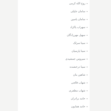
روح الله کرمی
سامان جلیلی
سامان یاسین
سهراب پاکزاد
سهیل مهرزادگان
سینا سرلک
سینا پارسیان
سیروس جمشیدی
سینا درخشنده
شاهین بنان
شهاب فالجی
شهاب مظفری
حامد برادران
حامد همایون