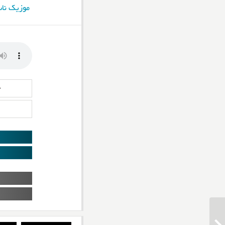
موزیک نا
د