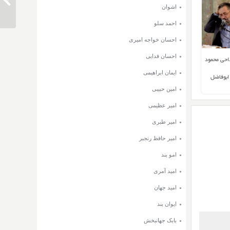
دانلود 
اشوان
احمد سلو
احسان خواجه امیری
احسان فدایی
داحی محمود
ایمان ابراهیمی
ابوفاضل
امین حبیبی
امیر عظیمی
امیر طبری
امیر حافظ رنجبر
امو بند
امید آمری
امید جهان
ایوان بند
بابک جهانبخش