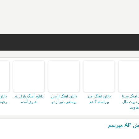
د آهنگ سینا
دانلود آهنگ امیر
دانلود آهنگ آرمین
دانلود آهنگ پازل بند
دانلو
 دیوت مال
پیراسته گندم
یوسفی دور از تو
خبری آمده
رعیت
هاوسا
یرسم