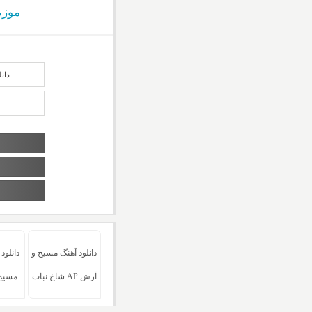
موزی
دان
دانلود آهنگ مسیح و
دانلود
آرش AP شاخ نبات
مسیح 