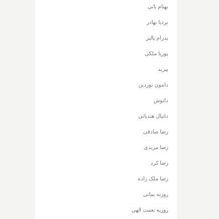
بهنام بانی
بردیا بهادر
پدرام پالیز
پوریا ملکی
پیربد
دامون نوردین
دانوش
دانیال هندیانی
رضا صادقی
رضا مریدی
رضا کرد
رضا ملک زاده
روزبه بمانی
روزبه نعمت الهی