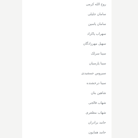
روح الله کرمی
سامان جلیلی
سامان یاسین
سهراب پاکزاد
سهیل مهرزادگان
سینا سرلک
سینا پارسیان
سیروس جمشیدی
سینا درخشنده
شاهین بنان
شهاب فالجی
شهاب مظفری
حامد برادران
حامد همایون