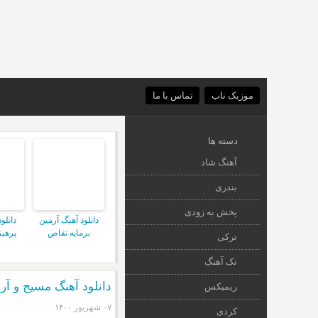
موزیک ناب
تماس با ما
دسته ها
آهنگ شاد
بندری
پخش به زودی
دانلود آهنگ آرمین
دانلو
برمایه تقاص
پرهیز
ترکی
تک آهنگ
دانلود آهنگ مسیح و آرش AP م
ریمیکس
۰۷ شهریور ۱۴۰۰
کردی