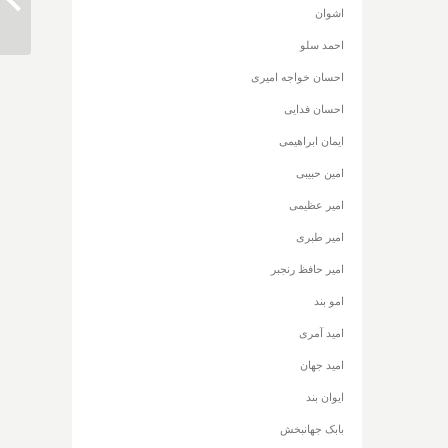
دانلود آهن
اشوان
احمد سلو
احسان خواجه امیری
احسان فدایی
ایمان ابراهیمی
امین حبیبی
امیر عظیمی
امیر طبری
امیر حافظ رنجبر
امو بند
امید آمری
امید جهان
ایوان بند
بابک جهانبخش