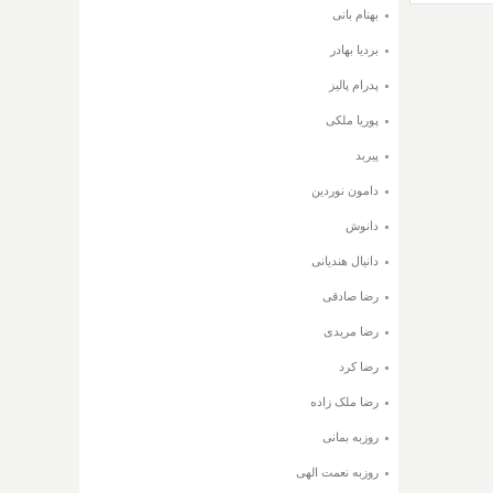
بهنام بانی
بردیا بهادر
پدرام پالیز
پوریا ملکی
پیربد
دامون نوردین
دانوش
دانیال هندیانی
رضا صادقی
رضا مریدی
رضا کرد
رضا ملک زاده
روزبه بمانی
روزبه نعمت الهی