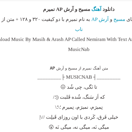
دانلود
آهنگ
مسیح و آرش AP نمیرم
بای
مسیح
و
آرش AP
به نام نمیرم با دو کیفیت ۳۲۰ و ۱۲۸ + متن از
م
ناب
oad Music By Masih & Arash AP Called Nemiram With Text An
MusicNab
متن آهنگ نمیرم از مسیح و آرش
AP
_________┤ MUSICNAB ├_________
تا نَگی، چی شُد 😖
که اَز سَنگ، شُده قَلبت (|؛/
نِمیرَم، نمیرَم، نِمیرم ؛\؛\
خیلی فَرق، کَردی با اون روزای قَبلِت //\|
میگی نَه، میگی نه، میگی نَه 😲