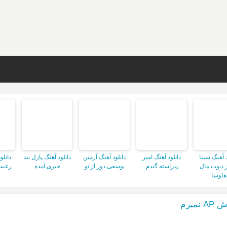
د آهنگ سینا
دانلود آهنگ امیر
دانلود آهنگ آرمین
دانلود آهنگ پازل بند
دانلو
 دیوت مال
پیراسته گندم
یوسفی دور از تو
خبری آمده
رعیت
هاوسا
میرم