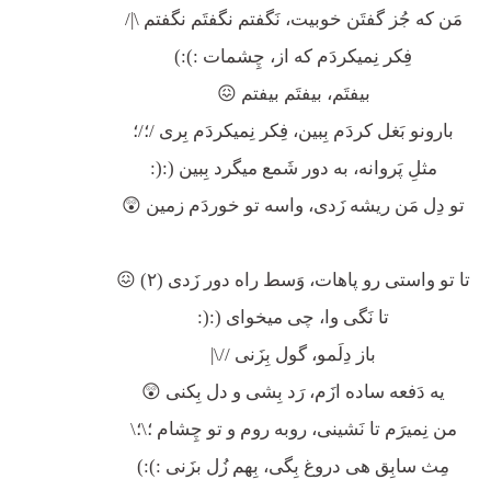
مَن که جُز گفتَن خوبیت، نَگفتم نگفتَم نگفتم \|/
فِکر نِمیکردَم که از، چِشمات :):)
بیفتَم، بیفتَم بیفتم 😖
بارونو بَغل کردَم بِبین، فِکر نِمیکردَم بِری /؛/؛
مثلِ پَروانه، به دور شَمع میگرد بِبین (:(:
تو دِل مَن ریشه زَدی، واسه تو خوردَم زمین 😲
تا تو واستی رو پاهات، وَسط راه دور زَدی (۲) 😖
تا نَگی وا، چی میخوای (:(:
باز دِلَمو، گول بِزَنی //\|
یه دَفعه ساده ازَم، رَد بِشی و دل بِکنی 😲
من نِمیرَم تا نَشینی، روبه روم و تو چِشام ؛\؛\
مِث سابِق هی دروغ بِگی، بِهم زُل بزَنی :):)