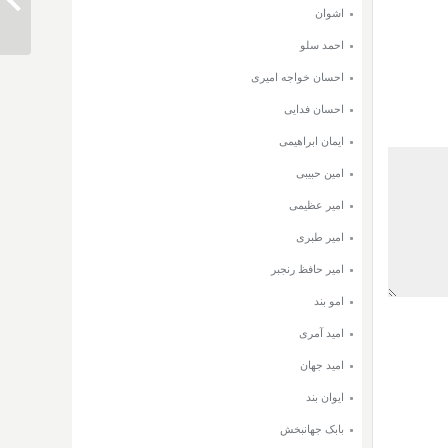
دانلود آه
اشوان
احمد سلو
احسان خواجه امیری
احسان فدایی
ایمان ابراهیمی
امین حبیبی
امیر عظیمی
امیر طبری
امیر حافظ رنجبر
امو بند
امید آمری
امید جهان
ایوان بند
بابک جهانبخش