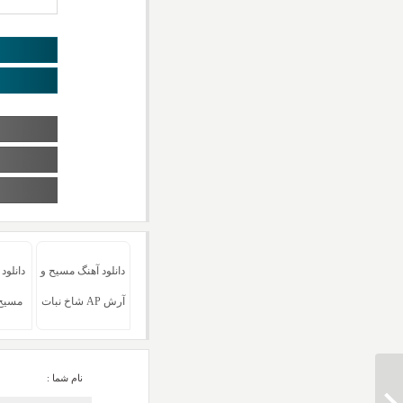
دانلود آهنگ مسیح و
دانلود
آرش AP شاخ نبات
مسیح 
نام شما :