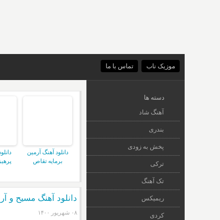
موزیک ناب
تماس با ما
دسته ها
آهنگ شاد
بندری
پخش به زودی
دانلود آهنگ آرمین
دانلو
برمایه تقاص
پرهیز
ترکی
تک آهنگ
دانلود آهنگ مسیح و آرش AP ن
ریمیکس
۰۸ شهریور ۱۴۰۰
کردی