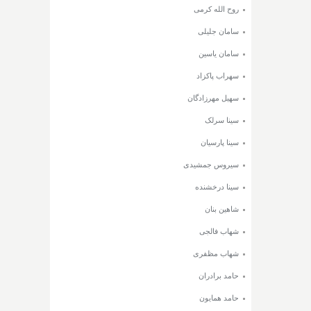
روح الله کرمی
سامان جلیلی
سامان یاسین
سهراب پاکزاد
سهیل مهرزادگان
سینا سرلک
سینا پارسیان
سیروس جمشیدی
سینا درخشنده
شاهین بنان
شهاب فالجی
شهاب مظفری
حامد برادران
حامد همایون