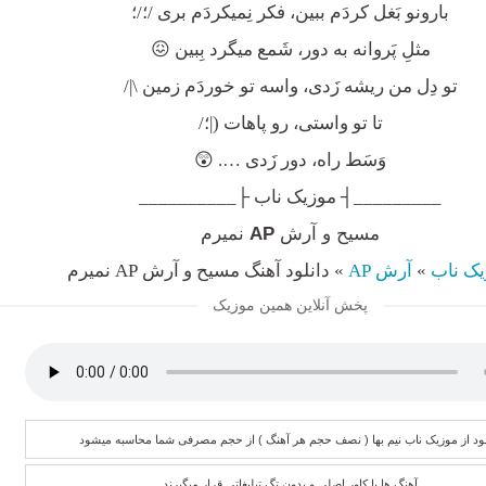
بارونو بَغل کردَم ببین، فکر نِمیکردَم بری /؛/؛
مثلِ پَروانه به دور، شَمع میگرد بِبین 😖
تو دِل من ریشه زَدی، واسه تو خوردَم زمین \|/
تا تو واستی، رو پاهات (|؛/
وَسَط راه، دور زَدی …. 😲
_________┤ موزیک ناب ├__________
مسیح و آرش
AP
نمیرم
یک ناب
»
آرش AP
»
دانلود آهنگ مسیح و آرش AP نمیرم
پخش آنلاین همین موزیک
لود از موزیک ناب نیم بها ( نصف حجم هر آهنگ ) از حجم مصرفی شما محاسبه میشود
آهنگ ها با کاور اصلی و بدون تگ تبلیغاتی قرار میگیرند