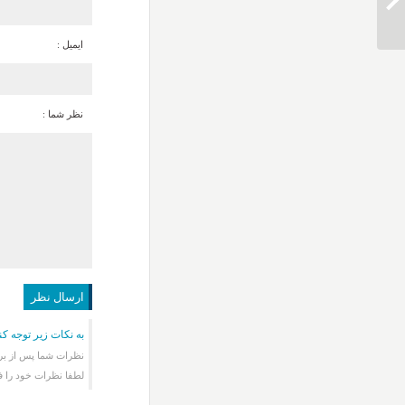
دانلود آهنگ مسیح و آرش AP دریا
ایمیل :
نظر شما :
به نکات زیر توجه کن
نظرات شما پس از برر
لطفا نظرات خود را ف