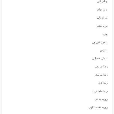
بهنام بانی
بردیا بهادر
پدرام پالیز
پوریا ملکی
پیربد
دامون نوردین
دانوش
دانیال هندیانی
رضا صادقی
رضا مریدی
رضا کرد
رضا ملک زاده
روزبه بمانی
روزبه نعمت الهی