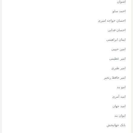
اشوان
احمد سلو
احسان خواجه امیری
احسان فدایی
ایمان ابراهیمی
امین حبیبی
امیر عظیمی
امیر طبری
امیر حافظ رنجبر
امو بند
امید آمری
امید جهان
ایوان بند
بابک جهانبخش