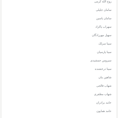
روح الله کرمی
سامان جلیلی
سامان یاسین
سهراب پاکزاد
سهیل مهرزادگان
سینا سرلک
سینا پارسیان
سیروس جمشیدی
سینا درخشنده
شاهین بنان
شهاب فالجی
شهاب مظفری
حامد برادران
حامد همایون