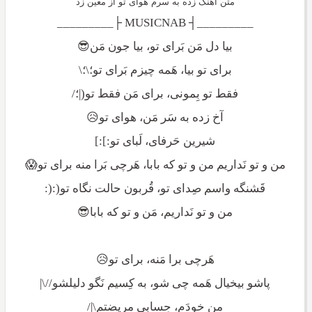
متن آهنگ زده به سرم هوای تو از معین زد
_________┤ MUSICNAB ├_________
بیا دل مَن بَرای تو، بیا جون مَن😎
برای تو بیا، هَمه چیزم بَرای تو؛\؛\
فقط تو بِمونی، برای مَن فقط تو(|؛/
آخ زده به سَر مَن، هوای تو😥
شیرین حَرفای، لَبای تو:]:]
من و تو نَداریم من و تو که بابا، هَرچی بَرا منه برای تو😱
قَشنگه واسم صِدای تو، قُربون حالت نگاه تو(:(:
من و تو نَداریم، مَن و تو که بابا😎
هَرچی برا مَنه، برای تو😥
پاشو بیخیال هَمه چی شو، به کِسیم نَگو دلیلشو//\|
من خودَم، حِسابی مریضتم\|/