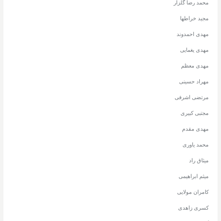
محمد رضا گلزار
مجید خراطها
مهدی احمدوند
مهدی یغمایی
مهدی معظم
مهراد حسینی
مرتضی اشرفی
مجتبی کبیری
مهدی مقدم
محمد یاوری
میثاق راد
میثم ابراهیمی
کامران مولایی
کسری زاهدی