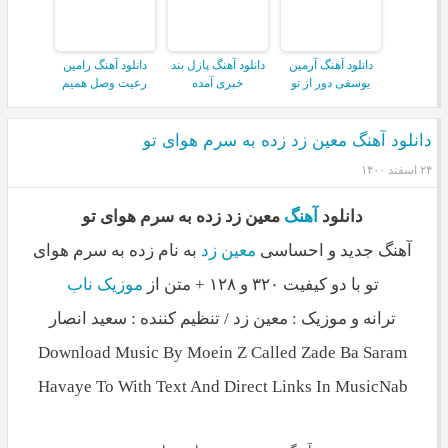
دانلود آهنگ آرمین
دانلود آهنگ پازل بند
دانلود آهنگ رامین
یوسفی دور از تو
خبری آمده
رعیت وصل همیم
دانلود آهنگ معین زد زده به سرم هوای تو
۲۴ اسفند ۱۴۰۰
دانلود
آهنگ
معین زد زده به سرم هوای تو
آهنگ جدید و احساسی
معین زد
به نام زده به سرم هوای
تو با دو کیفیت ۳۲۰ و ۱۲۸ + متن از
موزیک ناب
ترانه و موزیک : معین زد / تنظیم کننده : سعید انصار
Download Music By Moein Z Called Zade Ba Saram
Havaye To With Text And Direct Links In MusicNab