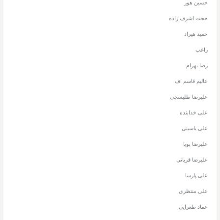
حسین هور
حجت اشرف زاده
حمید هیراد
راغب
رضا بهرام
عالیم قاسم اف
علیرضا طلیسچی
علی خدابنده
علی یاسینی
علیرضا پویا
علیرضا قربانی
علی پارسا
علی منتظری
عماد طغرایی