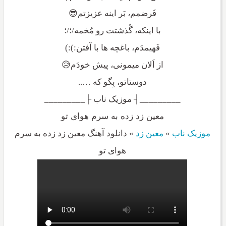
فَرضمم، بَر اینه عزیزتم😎
با اینکه، گُذشتت رو مُخمه/؛/؛
فَهیمدَم، باغچه ها با آفتن:):)
از اَلان میمونی، پیش خودَم😥
دوستاتو، بِگو که …..
_________┤ موزیک ناب ├_________
معین زد زده به سرم هوای تو
موزیک ناب
»
معین زد
»
دانلود آهنگ معین زد زده به سرم
هوای تو