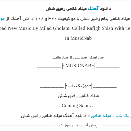
دانلود
آهنگ
میلاد غلامی رفیق شش
امی بنام رفیق شش با دو کیفیت ۳۲۰ و ۱۲۸ + متن آهنگ از
موز
ad New Music By Milad Gholami Called Rafigh Shish With Tex
In MusicNab
متن آهنگ رفیق شش از میلاد غلامی
_________┤ MUSICNAB ├_________
_________┤ موزیک ناب ├_________
میلاد غلامی رفیق شش
…Coming Soon
یک ناب
»
میلاد غلامی
»
دانلود آهنگ میلاد غلامی رفیق شش
پخش آنلاین همین موزیک