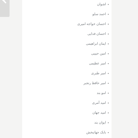
دانلود 
اشوان
احمد سلو
احسان خواجه امیری
احسان فدایی
ایمان ابراهیمی
امین حبیبی
امیر عظیمی
امیر طبری
امیر حافظ رنجبر
امو بند
امید آمری
امید جهان
ایوان بند
بابک جهانبخش