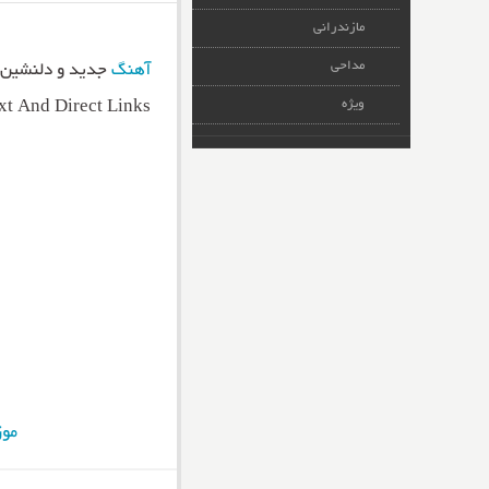
مازندرانی
مداحی
آهنگ
جدید و دلنشین میلاد غل
ویژه
t And Direct Links
موز