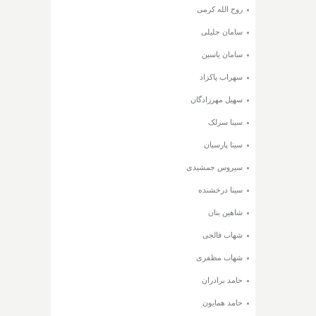
روح الله کرمی
سامان جلیلی
سامان یاسین
سهراب پاکزاد
سهیل مهرزادگان
سینا سرلک
سینا پارسیان
سیروس جمشیدی
سینا درخشنده
شاهین بنان
شهاب فالجی
شهاب مظفری
حامد برادران
حامد همایون