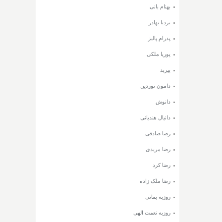
بهنام بانی
بردیا بهادر
پدرام پالیز
پوریا ملکی
پیربد
دامون نوردین
دانوش
دانیال هندیانی
رضا صادقی
رضا مریدی
رضا کرد
رضا ملک زاده
روزبه بمانی
روزبه نعمت الهی