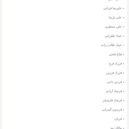
علیرضا قربانی
علی پارسا
علی منتظری
عماد طغرایی
عماد طالب زاده
فتاح فتحی
فرزاد فرخ
فرزاد فرزین
فردین ناجی
فرشاد آزادی
فرشاد فارسیان
فریدون آسرایی
فریان
ماکان بند