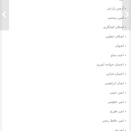
آرمین زارعی
دانلود آهنگ رضا مریدی شبونه
دانلود 
امین رستمی
اشکان کمانگری
اشکان خطیبی
اشوان
احمد سلو
احسان خواجه امیری
احسان فدایی
ایمان ابراهیمی
امین حبیبی
امیر عظیمی
امیر طبری
امیر حافظ رنجبر
امو بند