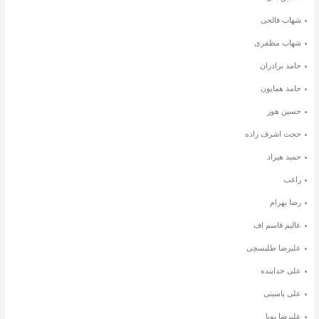
شهاب فالجی
شهاب مظفری
حامد برادران
حامد همایون
حسین هور
حجت اشرف زاده
حمید هیراد
راغب
رضا بهرام
عالیم قاسم اف
علیرضا طلیسچی
علی خدابنده
علی یاسینی
علیرضا پویا