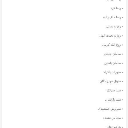
رضا کرد
رضا ملک زاده
روزبه بمانی
روزبه نعمت الهی
روح الله کرمی
سامان جلیلی
سامان یاسین
سهراب پاکزاد
سهیل مهرزادگان
سینا سرلک
سینا پارسیان
سیروس جمشیدی
سینا درخشنده
شاهین بنان