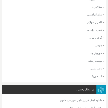
میثاق راد
میثم ابراهیمی
کامران مولایی
کسری زاهدی
گرشا رضایی
هاوش
هوروش بند
یوسف زمانی
ناصر زینلی
آپ موزیک
در انتظار پخش...
دانلود آهنگ فردین ناجی خورشید خانوم
دانلود آهنگ سینا درخشنده لالایی