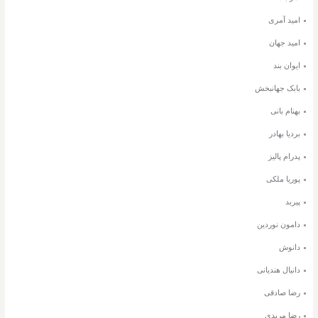
امید آمری
امید جهان
ایوان بند
بابک جهانبخش
بهنام بانی
بردیا بهادر
پدرام پالیز
پوریا ملکی
پیربد
دامون نوردین
دانوش
دانیال هندیانی
رضا صادقی
رضا مریدی