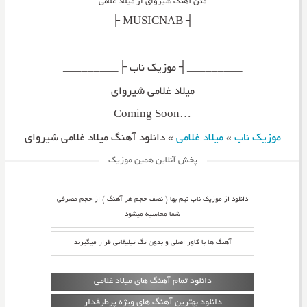
متن آهنگ شیروای از میلاد غلامی
_________┤ MUSICNAB ├_________
_________┤ موزیک ناب ├_________
میلاد غلامی شیروای
…Coming Soon
موزیک ناب
»
میلاد غلامی
»
دانلود آهنگ میلاد غلامی شیروای
پخش آنلاین همین موزیک
دانلود از موزیک ناب نیم بها ( نصف حجم هر آهنگ ) از حجم مصرفی
شما محاسبه میشود
آهنگ ها با کاور اصلی و بدون تگ تبلیغاتی قرار میگیرند
دانلود تمام آهنگ های میلاد غلامی
دانلود بهترین آهنگ های ویژه پرطرفدار