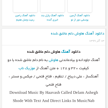
دانلود آهنگ آرمین
دانلود آهنگ پازل بند
دانلود آهنگ رامین
یوسفی دور از تو
خبری آمده
رعیت وصل همیم
دانلود آهنگ هاوش دلم عاشق شده
۰۳ آذر ۱۳۹۹
دانلود
آهنگ
هاوش دلم عاشق شده
آهنگ جاودانه و بیادماندنی
هاوش
به نام دلم عاشق شده با دو
کیفیت ۳۲۰ و ۱۲۸ + متن آهنگ از
موزیک ناب
آهنگساز : علی دیباج / تنظیم : فتاح فتحی / میکس و مستر :
فتاح فتحی
Download Music By Haavash Called Delam Ashegh
Shode With Text And Direct Links In MusicNab