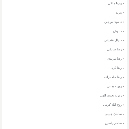
پوریا ملکی
پیربد
دامون نوردین
دانوش
دانیال هندیانی
رضا صادقی
رضا مریدی
رضا کرد
رضا ملک زاده
روزبه بمانی
روزبه نعمت الهی
روح الله کرمی
سامان جلیلی
سامان یاسین