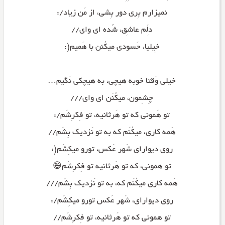
نمیزارم بِری دور بِشی، از مَن زیاد/:
دِلَم عاشِق، شُده ای وای//
خِیلیا، حَسودی میکُنن با هَمیم(:
خیلی وَقتا خوبه هیچی، به هیچکی نَگیم…
چِشِمون، میکُنَن ای وای///
تو هَمونی که تو هَرثانیه، تو فِکرِشَم/:
هَمه کاری، میکُنَم که به تو نَزدیک بِشَم//
روی دیوارای شَهر عَکس، تورو میکِشَم(:
تو همونی، که تو هَرثانیه تو فِکرِشَم😄
هَمه کاری میکُنَم که، به تو نَزدیک بِشَم///
روی دیوارای، شَهر عَکس تورو میکِشَم/:
تو همونی که تو هَرثانیه، تو فِکرِشَم//