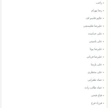
راغب
رضا بهرام
عالیم قاسم اف
علیرضا طلیسچی
علی خدابنده
علی یاسینی
علیرضا پویا
علیرضا قربانی
علی پارسا
علی منتظری
عماد طغرایی
عماد طالب زاده
فتاح فتحی
فرزاد فرخ