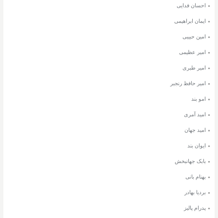
احسان فدایی
ایمان ابراهیمی
امین حبیبی
امیر عظیمی
امیر طبری
امیر حافظ رنجبر
امو بند
امید آمری
امید جهان
ایوان بند
بابک جهانبخش
بهنام بانی
بردیا بهادر
پدرام پالیز