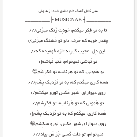
متن کامل آهنگ دلم عاشق شده از هاوش
_________┤ MUSICNAB ├_________
تا به تو فِکر میکُنم، خودِت زَنگ میزَنی///
چِقدر خوبه که حَرف، دِلو تو قَشنگ میزَنی/:
این دِل، عجیب گیرِته تازه فَهمیده که//
تو نَباشی نِمیخوام، دُنیا نَباشه(:
تو هَمونی، که تو هرثانیه تو فِکرِشَم😊
همه کاری میکُنم که، به تو نَزدیک بِشَم///
روی دیوارای، شَهر عَکس تورو میکِشَم/:
تو هَمونی که تو هَرثانیه، تو فِکرِشَم//
هَمه کاری، میکُنم که به تو نَزدیک بِشَم(:
روی دیوارای شَهر عَکس، تورو میکِشَم😄
نِمیخوام، تو دِلِت کَسی جُز مَن بیاد///