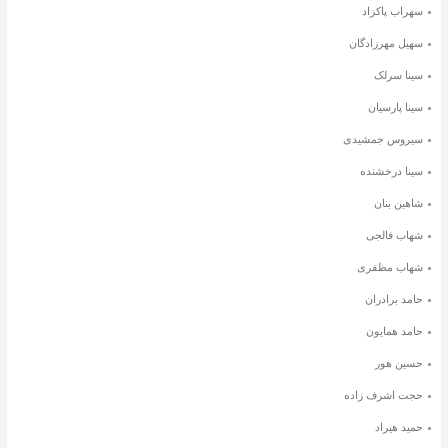
سهراب پاکزاد
سهیل مهرزادگان
سینا سرلک
سینا پارسیان
سیروس جمشیدی
سینا درخشنده
شاهین بنان
شهاب فالجی
شهاب مظفری
حامد برادران
حامد همایون
حسین هور
حجت اشرف زاده
حمید هیراد