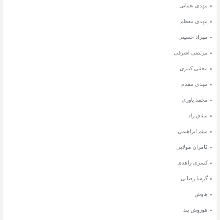
مهدی یغمایی
مهدی معظم
مهراد حسینی
مرتضی اشرفی
مجتبی کبیری
مهدی مقدم
محمد یاوری
میثاق راد
میثم ابراهیمی
کامران مولایی
کسری زاهدی
گرشا رضایی
هاوش
هوروش بند