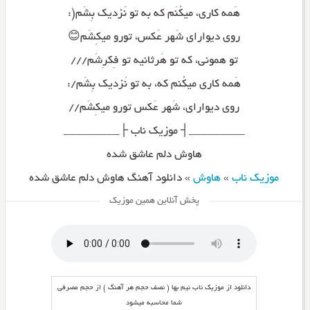
هَمه کاری، میکُنَم که به تو نَزدیک بِشَم(:
روی دیوارای شَهر عَکس، تورو میکِشَم😊
تو همونی، که تو هَرثانیه تو فِکرِشَم///
هَمه کاری میکُنم که، به تو نَزدیک بِشَم/:
روی دیوارای، شَهر عَکس تورو میکِشَم//
_________┤ موزیک ناب ├_________
هاوش دلم عاشق شده
موزیک ناب
»
هاوش
»
دانلود آهنگ هاوش دلم عاشق شده
پخش آنلاین همین موزیک
دانلود از موزیک ناب نیم بها ( نصف حجم هر آهنگ ) از حجم مصرفی
شما محاسبه میشود