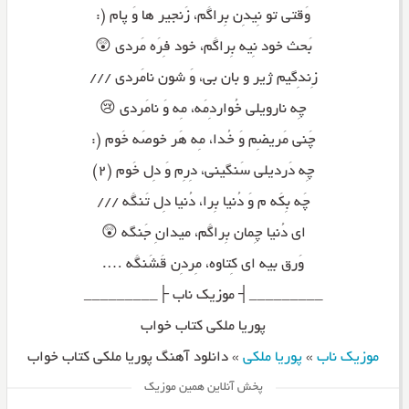
وَقتی تو نِیدِن بِراگَم، زَنجیر ها وَ پام (:
بَحث خود نِیه بِراگَم، خود فِرَه مَردی 😲
زِندِگیم ژیر و بان بی، وَ شون نامَردی ///
چِه نارویلی خُواردِمَه، مِه وَ نامَردی 😢
چَنی مَریضِم وَ خُدا، مِه هَر خوصَه خَوم (:
چِه دَردیلی سَنگینی، دِرِم وَ دِل خَوم (۲)
چَه بِکَه م وَ دُنیا بِرا، دُنیا دِل تَنگَه ///
ای دُنیا چِمان بِراگَم، میدانِ جَنگه 😲
وَرق بیه ای کِتاوه، مِردِن قَشَنگَه ….
_________┤ موزیک ناب ├_________
پوریا ملکی کتاب خواب
موزیک ناب
»
پوریا ملکی
»
دانلود آهنگ پوریا ملکی کتاب خواب
پخش آنلاین همین موزیک