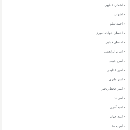
اشکان خطیبی
اشوان
احمد سلو
احسان خواجه امیری
احسان فدایی
ایمان ابراهیمی
امین حبیبی
امیر عظیمی
امیر طبری
امیر حافظ رنجبر
امو بند
امید آمری
امید جهان
ایوان بند