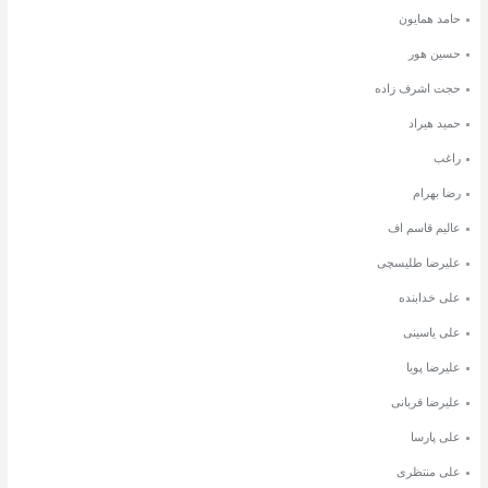
حامد همایون
حسین هور
حجت اشرف زاده
حمید هیراد
راغب
رضا بهرام
عالیم قاسم اف
علیرضا طلیسچی
علی خدابنده
علی یاسینی
علیرضا پویا
علیرضا قربانی
علی پارسا
علی منتظری