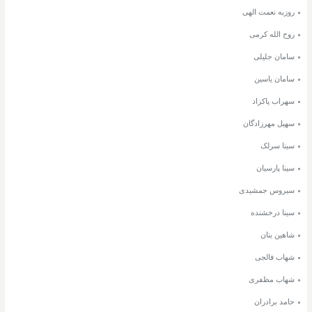
روزبه نعمت الهی
روح الله کرمی
سامان جلیلی
سامان یاسین
سهراب پاکزاد
سهیل مهرزادگان
سینا سرلک
سینا پارسیان
سیروس جمشیدی
سینا درخشنده
شاهین بنان
شهاب فالجی
شهاب مظفری
حامد برادران