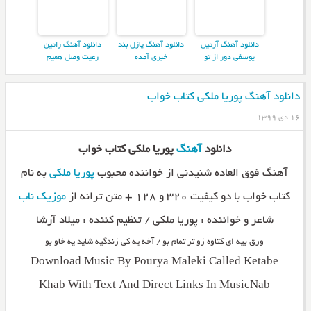
دانلود آهنگ آرمین
دانلود آهنگ پازل بند
دانلود آهنگ رامین
یوسفی دور از تو
خبری آمده
رعیت وصل همیم
دانلود آهنگ پوریا ملکی کتاب خواب
۱۶ دی ۱۳۹۹
دانلود
آهنگ
پوریا ملکی کتاب خواب
آهنگ فوق العاده شنیدنی از خواننده محبوب
پوریا ملکی
به نام
کتاب خواب با دو کیفیت ۳۲۰ و ۱۲۸ + متن ترانه از
موزیک ناب
شاعر و خواننده : پوریا ملکی / تنظیم کننده : میلاد آرشا
ورق بیه ای کتاوه زو تر تمام بو / آخه یه کی زندگیه شاید یه خاو بو
Download Music By Pourya Maleki Called Ketabe
Khab With Text And Direct Links In MusicNab