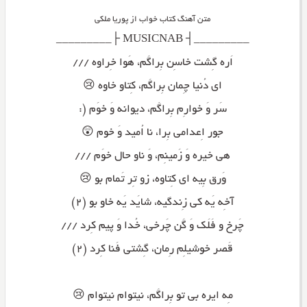
متن آهنگ کتاب خواب از پوریا ملکی
_________┤ MUSICNAB ├_________
اَره گِشت خاسِن بِراگَم، هَوا خِراوه ///
ای دُنیا چِمان بِراگَم، کِتاو خاوه 😢
سَر وَ خوارِم بِراگَم، دیوانه وَ خوَم (:
جور اِعدامی بِرا، نا اُمید وَ خوم 😲
هی خیره وَ زَمینِم، وَ ناو حال خوَم ///
وَرق بِیه ای کِتاوه، زو تِر تَمام بو 😢
آخِه یَه کی زِندگیه، شایَد یَه خاو بو (۲)
چَرخ و فَلَک وَ گَن چَرخی، خُدا وَ پیم کِرد ///
قَصر خوشیلِم رِمان، گِشتی فَنا کِرد (۲)
مِه ایره بی تو بِراگَم، نیتوام نیتوام 😢