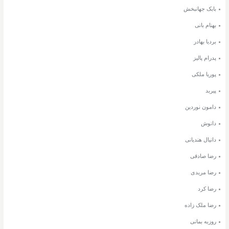
بابک جهانبخش
بهنام بانی
بردیا بهادر
پدرام پالیز
پوریا ملکی
پیربد
دامون نوردین
دانوش
دانیال هندیانی
رضا صادقی
رضا مریدی
رضا کرد
رضا ملک زاده
روزبه بمانی