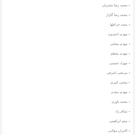
محمد رضا شجریان
محمد رضا گلزار
مجید خراطها
مهدی احمدوند
مهدی یغمایی
مهدی معظم
مهراد حسینی
مرتضی اشرفی
مجتبی کبیری
مهدی مقدم
محمد یاوری
میثاق راد
میثم ابراهیمی
کامران مولایی