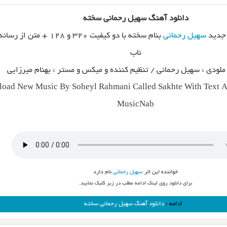
دانلود آهنگ سهیل رحمانی سخته
 جدید
سهیل رحمانی
بنام سخته با دو کیفیت ۳۲۰ و ۱۲۸ + م
ناب
 ملودی : سهیل رحمانی / تنظیم کننده و میکس و مستر : بهنام میرزایی
oad New Music By Soheyl Rahmani Called Sakhte With Text An
MusicNab
خواننده این اثر
سهیل رحمانی
نام دارد
برای دانلود روی لینک ادامه مطلب در زیر کلیک نمایید.
ادامه :
دانلود آهنگ سهیل رحمانی سخته