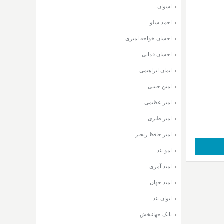
اشوان
احمد سلو
احسان خواجه امیری
احسان فدایی
ایمان ابراهیمی
امین حبیبی
امیر عظیمی
امیر طبری
امیر حافظ رنجبر
امو بند
امید آمری
امید جهان
ایوان بند
بابک جهانبخش