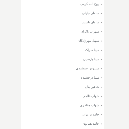
روح الله کرمی
سامان جلیلی
سامان یاسین
سهراب پاکزاد
سهیل مهرزادگان
سینا سرلک
سینا پارسیان
سیروس جمشیدی
سینا درخشنده
شاهین بنان
شهاب فالجی
شهاب مظفری
حامد برادران
حامد همایون