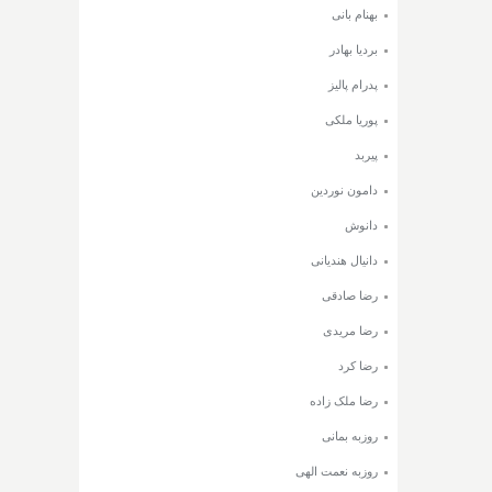
بهنام بانی
بردیا بهادر
پدرام پالیز
پوریا ملکی
پیربد
دامون نوردین
دانوش
دانیال هندیانی
رضا صادقی
رضا مریدی
رضا کرد
رضا ملک زاده
روزبه بمانی
روزبه نعمت الهی