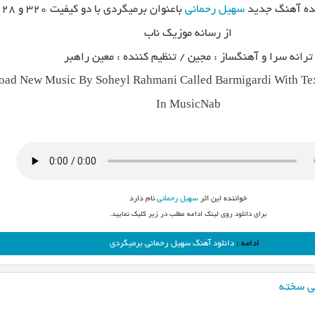
نده آهنگ جدید
سهیل رحمانی
از رسانه موزیک ناب
ترانه سرا و آهنگساز : مجین / تنظیم کننده : معین راهبر
ad New Music By Soheyl Rahmani Called Barmigardi With Tex
In MusicNab
خواننده این اثر
سهیل رحمانی
نام دارد
برای دانلود روی لینک ادامه مطلب در زیر کلیک نمایید.
ادامه :
دانلود آهنگ سهیل رحمانی برمیگردی
ی سخته