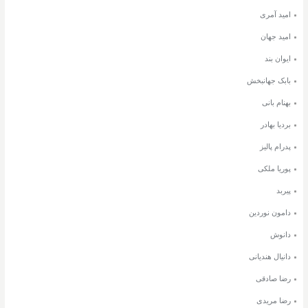
امید آمری
امید جهان
ایوان بند
بابک جهانبخش
بهنام بانی
بردیا بهادر
پدرام پالیز
پوریا ملکی
پیربد
دامون نوردین
دانوش
دانیال هندیانی
رضا صادقی
رضا مریدی