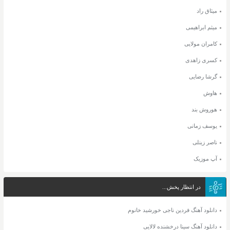
میثاق راد
میثم ابراهیمی
کامران مولایی
کسری زاهدی
گرشا رضایی
هاوش
هوروش بند
یوسف زمانی
ناصر زینلی
آپ موزیک
در انتظار پخش...
دانلود آهنگ فردین ناجی خورشید خانوم
دانلود آهنگ سینا درخشنده لالایی