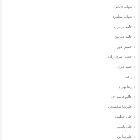
شهاب فالجی
شهاب مظفری
حامد برادران
حامد همایون
حسین هور
حجت اشرف زاده
حمید هیراد
راغب
رضا بهرام
عالیم قاسم اف
علیرضا طلیسچی
علی خدابنده
علی یاسینی
علیرضا پویا