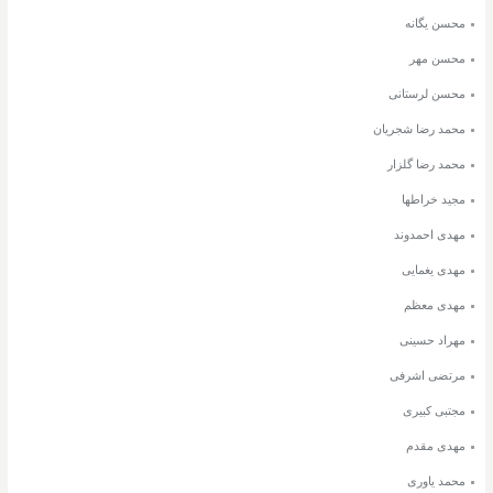
محسن یگانه
محسن مهر
محسن لرستانی
محمد رضا شجریان
محمد رضا گلزار
مجید خراطها
مهدی احمدوند
مهدی یغمایی
مهدی معظم
مهراد حسینی
مرتضی اشرفی
مجتبی کبیری
مهدی مقدم
محمد یاوری