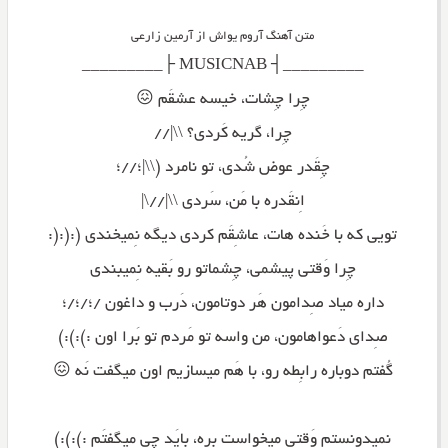
متن آهنگ آروم یواش از آرمین زارعی
_________┤ MUSICNAB ├_________
چِرا چِشات، خیسه عشقَم 😖
چِرا، گریه کَردی؟ \\|//
چِقَدر عوض شُدی، تو نامرد (\\|؛//؛
اِنقَدره با مَن، سَردی \\|//\|
تویی که با خَنده هات، عاشِقَم کردی دیگه نِمیخندی (:(:(:
چِرا وَقتی پیشمی، چِشماتو رو بَقیه نِمیبندی
داره میاد صِدامون هَر دوتامون، دَرب و داغون /؛/؛/؛
صِدای دَعواهامون، من واسه تو مَردم تو بَرا اون :):):)
گُفتم دوباره رابِطه رو، با هَم میسازیم اون میگفت نَه 😖
نِمیدونستم وَقتی میخواست بِره، بایَد چی میگفتَم :):):)