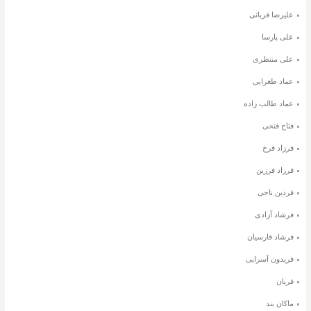
علیرضا قربانی
علی پارسا
علی منتظری
عماد طغرایی
عماد طالب زاده
فتاح فتحی
فرزاد فرخ
فرزاد فرزین
فردین ناجی
فرشاد آزادی
فرشاد فارسیان
فریدون آسرایی
فریان
ماکان بند