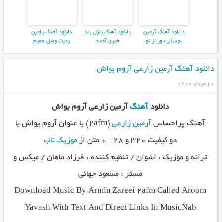
دانلود آهنگ آرمین
دانلود آهنگ پازل بند
دانلود آهنگ رامین
یوسفی دور از تو
خبری آمده
رعیت وصل همیم
دانلود آهنگ آرمین زارعی آروم یواش
۲۰ مرداد ۱۴۰۰
دانلود
آهنگ
آرمین زارعی آروم یواش
آهنگ پراحساس
آرمین زارعی
(۲afm) با عنوان آروم یواش با
دو کیفیت ۳۲۰ و ۱۲۸ + متن از
موزیک ناب
ترانه و موزیک : اشوان / تنظیم کننده : فرزاد ماهان / میکس و
مستر : مسعود جهانی
Download Music By Armin Zareei 2afm Called Aroom
Yavash With Text And Direct Links In MusicNab