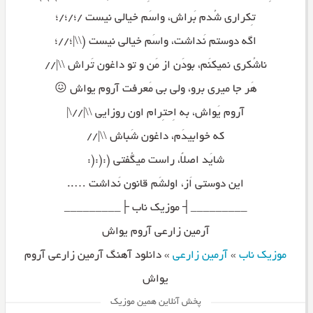
تِکراری شُدم بَراش، واسَم خیالی نیست /؛/؛/؛
اگه دوستم نَداشت، واسَم خیالی نیست (\\|؛//؛
ناشُکری نمیکنَم، بودَن از مَن و تو داغون تَراش \\|//
هَر جا میری برو، ولی بی مَعرفت آروم یواش 😖
آروم یَواش، به اِحتِرام اون روزایی \\|//\|
که خوابیدَم، داغون شَباش \\|//
شایَد اصلاً، راست میگُفتی (:(:(:
این دوستی اَز، اولشَم قانون نَداشت …..
_________┤ موزیک ناب ├_________
آرمین زارعی آروم یواش
موزیک ناب
»
آرمین زارعی
»
دانلود آهنگ آرمین زارعی آروم
یواش
پخش آنلاین همین موزیک