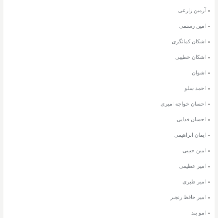
آرمین زارعی
امین رستمی
اشکان کمانگری
اشکان خطیبی
اشوان
احمد سلو
احسان خواجه امیری
احسان فدایی
ایمان ابراهیمی
امین حبیبی
امیر عظیمی
امیر طبری
امیر حافظ رنجبر
امو بند