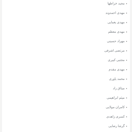
مجید خراطها
مهدی احمدوند
مهدی یغمایی
مهدی معظم
مهراد حسینی
مرتضی اشرفی
مجتبی کبیری
مهدی مقدم
محمد یاوری
میثاق راد
میثم ابراهیمی
کامران مولایی
کسری زاهدی
گرشا رضایی