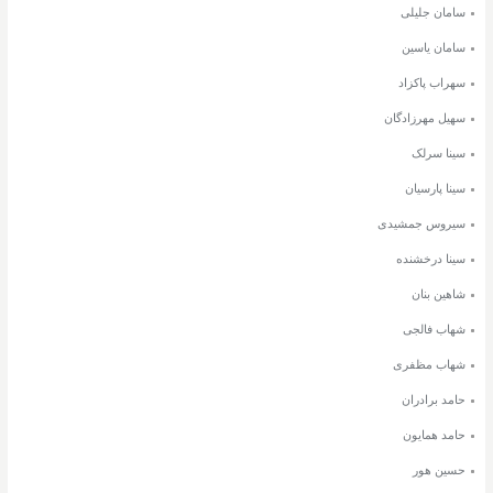
سامان جلیلی
سامان یاسین
سهراب پاکزاد
سهیل مهرزادگان
سینا سرلک
سینا پارسیان
سیروس جمشیدی
سینا درخشنده
شاهین بنان
شهاب فالجی
شهاب مظفری
حامد برادران
حامد همایون
حسین هور