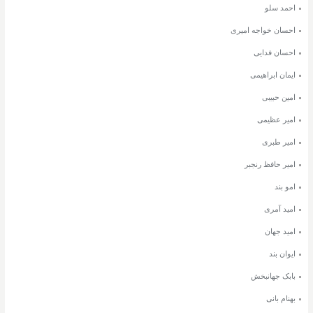
احمد سلو
احسان خواجه امیری
احسان فدایی
ایمان ابراهیمی
امین حبیبی
امیر عظیمی
امیر طبری
امیر حافظ رنجبر
امو بند
امید آمری
امید جهان
ایوان بند
بابک جهانبخش
بهنام بانی