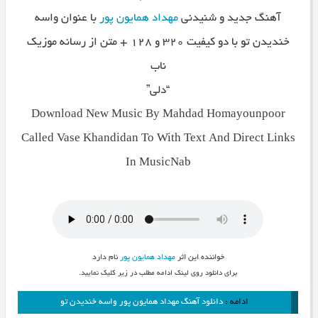
آهنگ جدید و شنیدنی
مهداد همایون پور
با عنوان واسه
خندیدن تو با دو کیفیت ۳۲۰ و ۱۲۸ + متن از رسانه موزیک
ناب
“دلی”
Download New Music By Mahdad Homayounpoor
Called Vase Khandidan To With Text And Direct Links
In MusicNab
خواننده این اثر
مهداد همایون پور
نام دارد
برای دانلود روی لینک ادامه مطلب در زیر کلیک نمایید.
ادامه :
دانلود آهنگ مهداد همایون پور واسه خندیدن تو