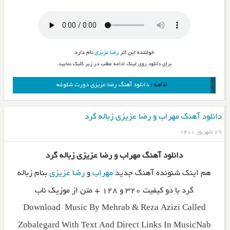
خواننده این اثر
رضا عزیزی
نام دارد
برای دانلود روی لینک ادامه مطلب در زیر کلیک نمایید.
ادامه :
دانلود آهنگ رضا عزیزی دورت شلوغه
دانلود آهنگ مهراب و رضا عزیزی زباله گرد
۲۹ شهریور ۱۴۰۱
دانلود آهنگ مهراب و رضا عزیزی زباله گرد
هم اینک شنونده آهنگ جدید
مهراب
و
رضا عزیزی
بنام زباله
گرد با دو کیفیت ۳۲۰ و ۱۲۸ + متن از موزیک ناب
Download Music By Mehrab & Reza Azizi Called
Zobalegard With Text And Direct Links In MusicNab