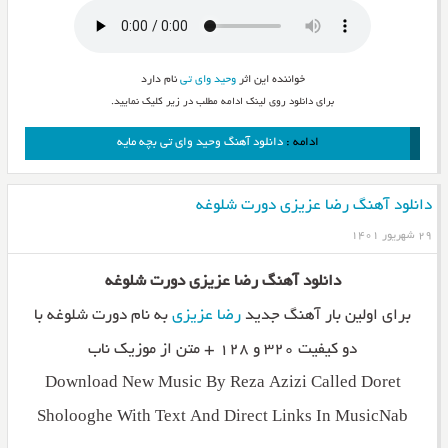
خواننده این اثر
وحید وای تی
نام دارد
برای دانلود روی لینک ادامه مطلب در زیر کلیک نمایید.
ادامه :
دانلود آهنگ وحید وای تی بچه مایه
دانلود آهنگ رضا عزیزی دورت شلوغه
۲۹ شهریور ۱۴۰۱
دانلود آهنگ رضا عزیزی دورت شلوغه
برای اولین بار آهنگ جدید
رضا عزیزی
به نام دورت شلوغه با
دو کیفیت ۳۲۰ و ۱۲۸ + متن از موزیک ناب
Download New Music By Reza Azizi Called Doret
Sholooghe With Text And Direct Links In MusicNab