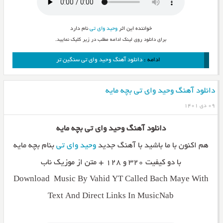
خواننده این اثر
وحید وای تی
نام دارد
برای دانلود روی لینک ادامه مطلب در زیر کلیک نمایید.
ادامه :
دانلود آهنگ وحید وای تی سنگین تر
دانلود آهنگ وحید وای تی بچه مایه
۰۹ دی ۱۴۰۱
دانلود آهنگ وحید وای تی بچه مایه
هم اکنون با ما باشید با آهنگ جدید
وحید وای تی
بنام بچه مایه
با دو کیفیت ۳۲۰ و ۱۲۸ + متن از موزیک ناب
Download Music By Vahid YT Called Bach Maye With
Text And Direct Links In MusicNab