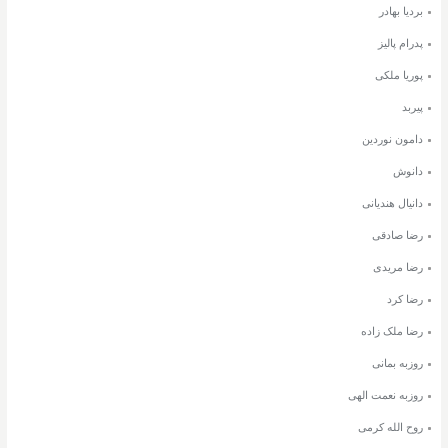
بردیا بهادر
پدرام پالیز
پوریا ملکی
پیربد
دامون نوردین
دانوش
دانیال هندیانی
رضا صادقی
رضا مریدی
رضا کرد
رضا ملک زاده
روزبه بمانی
روزبه نعمت الهی
روح الله کرمی