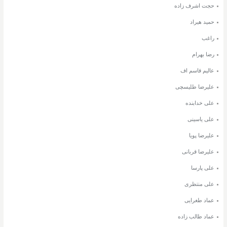
حجت اشرف زاده
حمید هیراد
راغب
رضا بهرام
عالیم قاسم اف
علیرضا طلیسچی
علی خدابنده
علی یاسینی
علیرضا پویا
علیرضا قربانی
علی پارسا
علی منتظری
عماد طغرایی
عماد طالب زاده