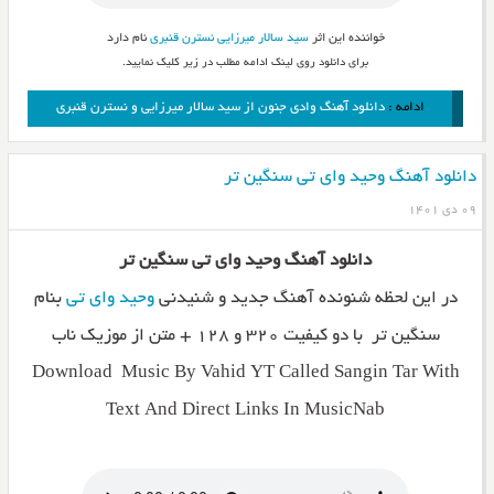
خواننده این اثر
سید سالار میرزایی
نسترن قنبری
نام دارد
برای دانلود روی لینک ادامه مطلب در زیر کلیک نمایید.
ادامه :
دانلود آهنگ وادی جنون از سید سالار میرزایی و نسترن قنبری
دانلود آهنگ وحید وای تی سنگین تر
۰۹ دی ۱۴۰۱
دانلود آهنگ وحید وای تی سنگین تر
در این لحظه شنونده آهنگ جدید و شنیدنی
وحید وای تی
بنام
سنگین تر با دو کیفیت ۳۲۰ و ۱۲۸ + متن از موزیک ناب
Download Music By Vahid YT Called Sangin Tar With
Text And Direct Links In MusicNab