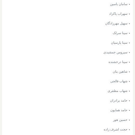
سامان یاسین
سهراب پاکزاد
سهیل مهرزادگان
سینا سرلک
سینا پارسیان
سیروس جمشیدی
سینا درخشنده
شاهین بنان
شهاب فالجی
شهاب مظفری
حامد برادران
حامد همایون
حسین هور
حجت اشرف زاده