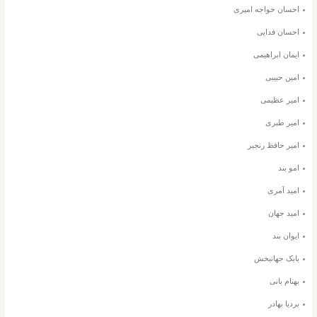
احسان خواجه امیری
احسان فدایی
ایمان ابراهیمی
امین حبیبی
امیر عظیمی
امیر طبری
امیر حافظ رنجبر
امو بند
امید آمری
امید جهان
ایوان بند
بابک جهانبخش
بهنام بانی
بردیا بهادر