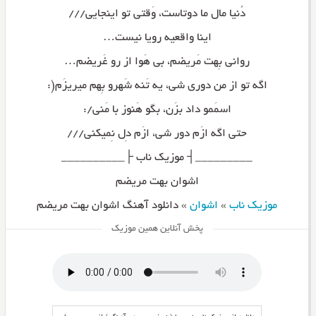
دُنیا مال ما دوتاست، وَقتی تو اینجایی///
اینا واقعیه رویا نیست…
روانی بِهت مَریضم، بی هَوا از رو غَریضم…
اگه تو از من دوری شی، یه تَنه شَهرو بِهم میریزَم(:
اسمَمو داد بزَن، بگو هَنوز با مَنی/:
حتی اگه ازَم دور شی، ازَم دِل نِمیکنی///
_________┤ موزیک ناب ├__________
اشوان بهت مریضم
موزیک ناب
»
اشوان
»
دانلود آهنگ اشوان بهت مریضم
پخش آنلاین همین موزیک