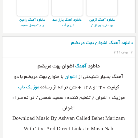
دانلود آهنگ آرمین
دانلود آهنگ پازل بند
دانلود آهنگ رامین
یوسفی دور از تو
خبری آمده
رعیت وصل همیم
دانلود آهنگ اشوان بهت مریضم
۱۳ بهمن ۱۳۹۹
دانلود
آهنگ
اشوان بهت مریضم
آهنگ بسیار شنیدنی از
اشوان
با عنوان بهت مریضم با دو
کیفیت ۳۲۰ و ۱۲۸ + متن ترانه از رسانه
موزیک ناب
موزیک : اشوان / تنظیم کننده : سعید شمس / ترانه سرا :
اشوان
Download Music By Ashvan Called Behet Marizam
With Text And Direct Links In MusicNab