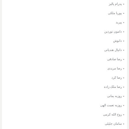
پدرام پالیز
پوریا ملکی
پیربد
دامون نوردین
دانوش
دانیال هندیانی
رضا صادقی
رضا مریدی
رضا کرد
رضا ملک زاده
روزبه بمانی
روزبه نعمت الهی
روح الله کرمی
سامان جلیلی