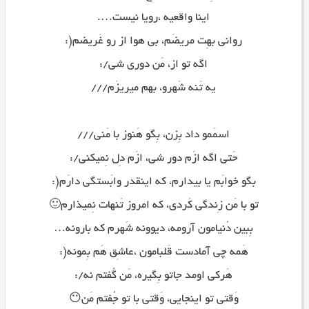
اینا واقعیه ،رویا نیست….
روانی بهِت مریضَم، بی هوا از رو غَریضم(:
اگه تو از، مَن دوری شی/:
یه تَنه شَهرو، بهم میریزَم///
اسمَمو داد بِزن، بِگو هَنوز با مَنی///
حَتی اگه ازَم دور شی، ازَم دِل نِمیکنی/:
بگو خوابَم یا بیدارم، که اینقدر وابَستگی دارَم(:
تو با مَن زِندگی کَردی، که امروز تَنهات نِمیذارم🙂
بِبین دُنیامون آرومه، دیوونه شَهرم که بارونه…
هَمه چی آمادست قَلبامون ،عاشِق هَم بِمونه(:
هَرکی اومد جاتو بِگیره، مَن گُفتم نه/:
وَقتی تو اینجایی، وَقتی با تو جُفتم مَن😶