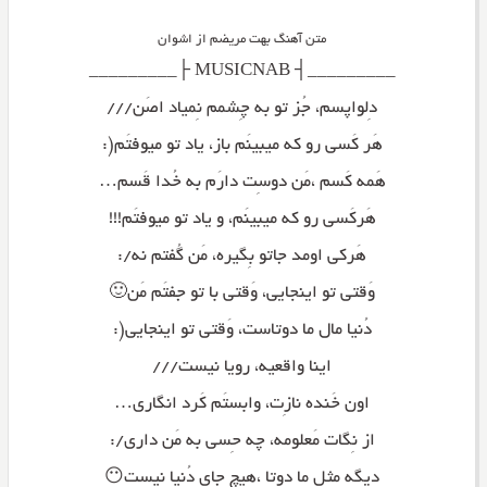
متن آهنگ بهت مریضم از اشوان
_________┤ MUSICNAB ├_________
دِلواپسم، جُز تو به چِشمم نِمیاد اصَن///
هَر کَسی رو که میبینَم باز، یاد تو میوفتَم(:
هَمه کَسم ،مَن دوسِت دارَم به خُدا قَسم…
هَرکَسی رو که میبینَم، و یاد تو میوفتَم!!!
هَرکی اومد جاتو بِگیره، مَن گُفتم نه/:
وَقتی تو اینجایی، وَقتی با تو جفتَم مَن🙂
دُنیا مال ما دوتاست، وَقتی تو اینجایی(:
اینا واقعیه، رویا نیست///
اون خَنده نازِت، وابستَم کَرد انگاری…
از نِگات مَعلومه، چه حِسی به مَن داری/:
دیگه مِثل ما دوتا ،هیچ جای دُنیا نیست😶