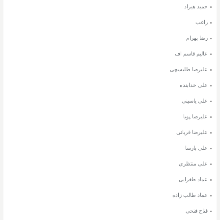
حمید هیراد
راغب
رضا بهرام
عالیم قاسم اف
علیرضا طلیسچی
علی خدابنده
علی یاسینی
علیرضا پویا
علیرضا قربانی
علی پارسا
علی منتظری
عماد طغرایی
عماد طالب زاده
فتاح فتحی