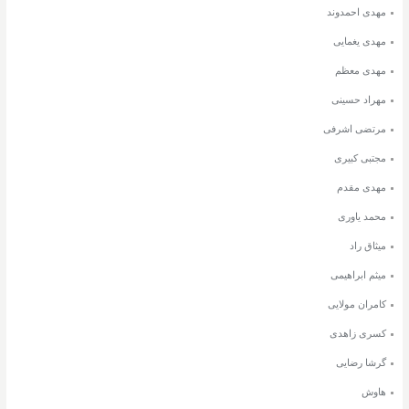
مهدی احمدوند
مهدی یغمایی
مهدی معظم
مهراد حسینی
مرتضی اشرفی
مجتبی کبیری
مهدی مقدم
محمد یاوری
میثاق راد
میثم ابراهیمی
کامران مولایی
کسری زاهدی
گرشا رضایی
هاوش