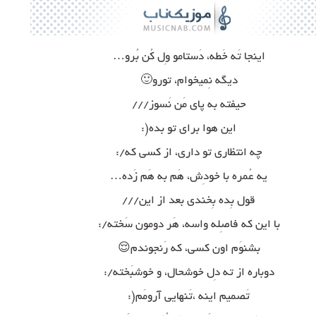
اینجا تَه خَطه، دَستامو وِل کُن بُرو…
دیگه نِمیخوام، تورو🙂
حیفته به پای مَن نَسوز///
این هوا برای تو بده(:
چه انتظاری تو داری، از کسی که/:
یه عُمره با خودِش، هَم به هَم زَده…
قول بِده بِخندی بعد از این///
با این که فاصِله واسه، هَر دومون سَخته/:
بشنوَم اون کسی، که رَنجوندم😌
دوباره از ته دِل خوشحال، و خوشبَخته/:
تَصمیم اینه ،تَنهایی آرومَم(: