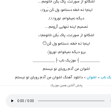
اشکاتو از صورَتت، پاک بُکن خانومَم…
اینجا تَه خَطه دَستامو، وِل کُن بُرو/:
دیگه نِمیخوام، تورو///
تَصمیم اینه تَنهایی آرومَم…
اشکاتو از صورتِت، پاک بُکن خانومَم/:
اینجا تَه خَطه، دَستامو وِل کُن😶
برو دیگه نِمیخوام، تورو(:
_________┤ موزیک ناب ├__________
اشوان من آدم رویای تو نیستم
ک ناب
»
اشوان
»
دانلود آهنگ اشوان من آدم رویای تو نیستم
پخش آنلاین همین موزیک