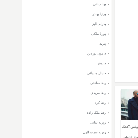
بهنام بانی
بردیا بهادر
پدرام پالیز
پوریا ملکی
پیربد
دامون نوردین
دانوش
دانیال هندیانی
رضا صادقی
رضا مریدی
رضا کرد
رضا ملک زاده
روزبه بمانی
میکس آهنگ
روزبه نعمت الهی
 از اشوان