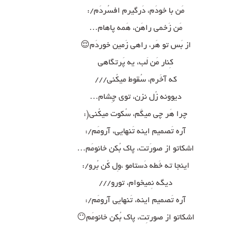
مَن با خودَم، دَرگیرم افسُردَم/:
مَن زَخمی راهَن، هَمه پاهام…
از بَس تو هَر، راهی زَمین خوردَم😌
کِنار مَن لَب، یه پَرتگاهی
که آخَرم، سُقوط میکُنی///
دیوونه زُل نزن، توی چِشام…
چرا هَر چی میگَم، سُکوت میکُنی(:
آره تَصمیم اینه تَنهایی، آرومَم/:
اشکاتو از صورَتت، پاک بُکن خانومَم…
اینجا ته خَطه دَستامو ،وِل کُن بُرو/:
دیگه نِمیخوام، تورو///
آره تَصمیم اینه، تَنهایی آرومَم/:
اشکاتو از صورتِت، پاک بُکن خانومَم😶