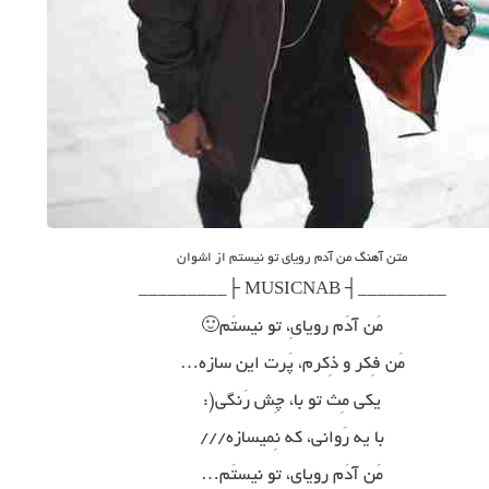
متن آهنگ من آدم رویای تو نیستم از اشوان
_________┤ MUSICNAB ├_________
مَن آدَم رویایِ، تو نیستَم🙂
مَن فِکر و ذِکرم، پَرت این سازه…
یکی مِث تو با، چِش رَنگی(:
با یه رَوانی، که نِمیسازه///
مَن آدَم رویای، تو نیستَم…