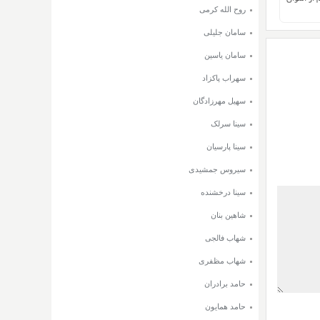
روح الله کرمی
سامان جلیلی
سامان یاسین
سهراب پاکزاد
سهیل مهرزادگان
سینا سرلک
سینا پارسیان
سیروس جمشیدی
سینا درخشنده
شاهین بنان
شهاب فالجی
شهاب مظفری
حامد برادران
حامد همایون