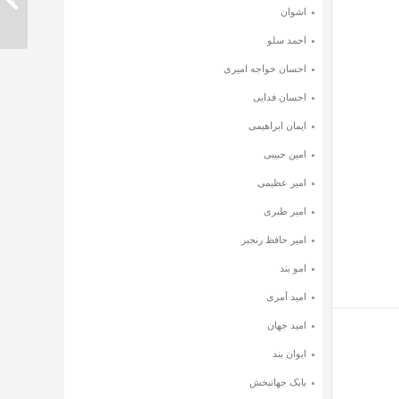
دانلود 
اشوان
احمد سلو
احسان خواجه امیری
احسان فدایی
ایمان ابراهیمی
امین حبیبی
امیر عظیمی
امیر طبری
امیر حافظ رنجبر
امو بند
امید آمری
امید جهان
ایوان بند
بابک جهانبخش