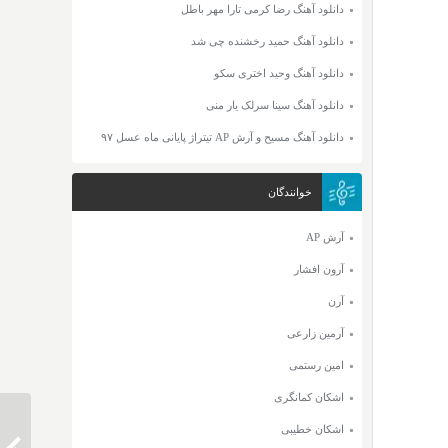
دانلود آهنگ رضا کرمی تارا مهر باطل
دانلود آهنگ حمید رخشنده چی شد
دانلود آهنگ وحید اختری سکو
دانلود آهنگ سینا سرلک یار منی
دانلود آهنگ مسیح و آرش AP تیتراژ پایانی ماه عسل ۹۷
خوانندگان
آرش AP
آرون افشار
آرن
آرمین زارعی
امین رستمی
اشکان کمانگری
اشکان خطیبی