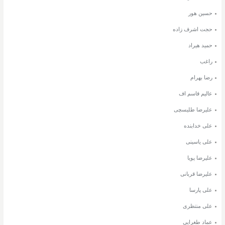
حسین هور
حجت اشرف زاده
حمید هیراد
راغب
رضا بهرام
عالیم قاسم اف
علیرضا طلیسچی
علی خدابنده
علی یاسینی
علیرضا پویا
علیرضا قربانی
علی پارسا
علی منتظری
عماد طغرایی