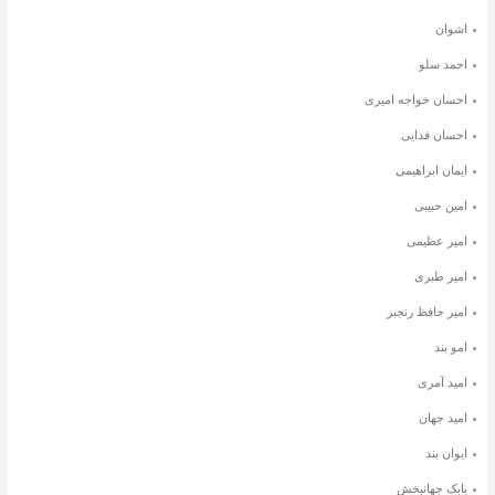
اشوان
احمد سلو
احسان خواجه امیری
احسان فدایی
ایمان ابراهیمی
امین حبیبی
امیر عظیمی
امیر طبری
امیر حافظ رنجبر
امو بند
امید آمری
امید جهان
ایوان بند
بابک جهانبخش