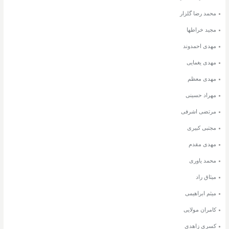
محمد رضا گلزار
مجید خراطها
مهدی احمدوند
مهدی یغمایی
مهدی معظم
مهراد حسینی
مرتضی اشرفی
مجتبی کبیری
مهدی مقدم
محمد یاوری
میثاق راد
میثم ابراهیمی
کامران مولایی
کسری زاهدی