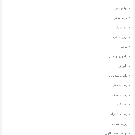
بهنام بانی
بردیا بهادر
پدرام پالیز
پوریا ملکی
پیربد
دامون نوردین
دانوش
دانیال هندیانی
رضا صادقی
رضا مریدی
رضا کرد
رضا ملک زاده
روزبه بمانی
روزبه نعمت الهی