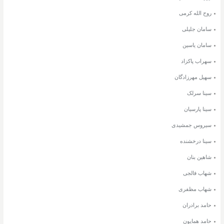
روح الله کرمی
سامان جلیلی
سامان یاسین
سهراب پاکزاد
سهیل مهرزادگان
سینا سرلک
سینا پارسیان
سیروس جمشیدی
سینا درخشنده
شاهین بنان
شهاب فالجی
شهاب مظفری
حامد برادران
حامد همایون