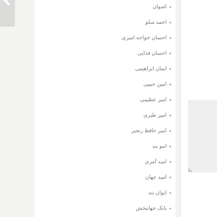
دانلود 
اشوان
احمد سلو
احسان خواجه امیری
احسان فدایی
ایمان ابراهیمی
امین حبیبی
امیر عظیمی
امیر طبری
امیر حافظ رنجبر
امو بند
امید آمری
امید جهان
ایوان بند
بابک جهانبخش