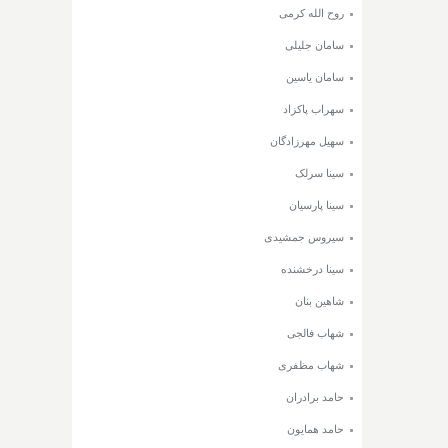
روح الله کرمی
سامان جلیلی
سامان یاسین
سهراب پاکزاد
سهیل مهرزادگان
سینا سرلک
سینا پارسیان
سیروس جمشیدی
سینا درخشنده
شاهین بنان
شهاب فالجی
شهاب مظفری
حامد برادران
حامد همایون