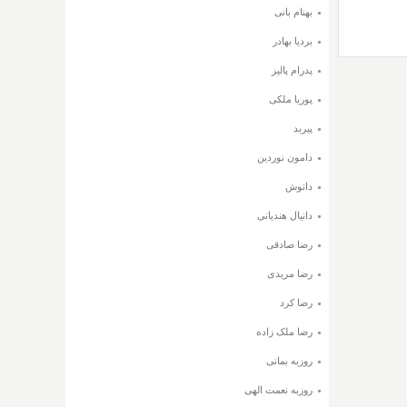
بهنام بانی
بردیا بهادر
پدرام پالیز
پوریا ملکی
پیربد
دامون نوردین
دانوش
دانیال هندیانی
رضا صادقی
رضا مریدی
رضا کرد
رضا ملک زاده
روزبه بمانی
روزبه نعمت الهی