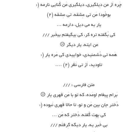
چَره اَز من دِیلگیری، دیلگیری مَن گُنایی نارمه (:
بوخُودا مَن تی عِشقه، تی عِشقه (۲)
یار به می دیل، دارمه …
کی بُگفته تره کر، کی بیگیفتم بیخَبر ///
من ایته، یار دیگر 😥
هَمه تی دُشمنیدی، خواییدی کی مَره یار (:
تاودید، اَز تی نَظَر (۲) ….
متن فارسی : ///
بَرام پیغام اومَده، که تو با مَن قَهرى یار 😥
دُختر جان بین مَن و تو، تا حالا قَهرى نَبوده (:
کی بِهِت گُفته، دُختر که مَن …
بی خَبر یه، یار دیگه گِرفتَم ///