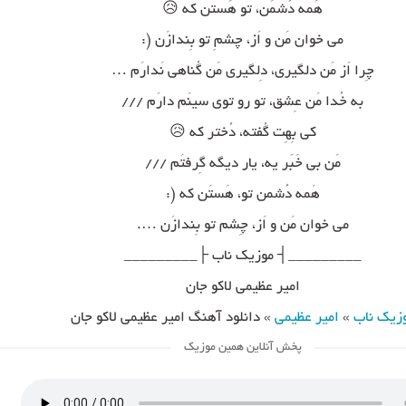
هَمه دُشمَن، تو هَستن که 😥
می خوان مَن و اَز، چشمِ تو بِندازَن (:
چِرا اَز مَن دلگیری، دِلگیری مَن گُناهی نَدارَم …
به خُدا مَن عِشق، تو رو توی سینَم دارَم ///
کی بِهِت گُفته، دُختر که 😥
مَن بی خَبَر یه، یار دیگه گِرفتَم ///
هَمه دُشمن تو، هَستَن که (:
می خوان مَن و اَز، چِشم تو بِندازَن ….
_________┤ موزیک ناب ├_________
امیر عظیمی لاکو جان
زیک ناب
»
امیر عظیمی
»
دانلود آهنگ امیر عظیمی لاکو جان
پخش آنلاین همین موزیک