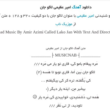
دانلود
آهنگ
امیر عظیمی لاکو جان
و شنیدنی
امیر عظیمی
با عنوان لاکو جان با دو کیفیت 
از
موزیک ناب
d Music By Amir Azimi Called Lako Jan With Text And Direc
متن آهنگ لاکو جان از امیر عظیمی
_________┤ MUSICNAB ├_________
مَره پیغام بامو کی، قاری تو یار می مَره ///
لاکو جان بَین اَما، قاری نوبو تا هَسه (۲)
کی بُگُفته، تره کر کی بیگیفتم …
بیخَبر مِن، ایته یار دیگر (:
هَمه تی، دُشمَنیدی، خواییدی کی مَره یار 😥
تاودید، از تی نَظَر ///