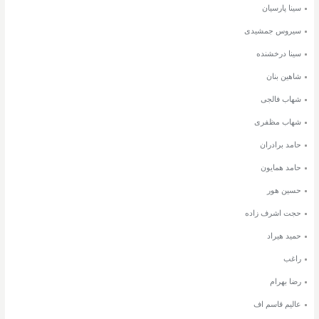
سینا پارسیان
سیروس جمشیدی
سینا درخشنده
شاهین بنان
شهاب فالجی
شهاب مظفری
حامد برادران
حامد همایون
حسین هور
حجت اشرف زاده
حمید هیراد
راغب
رضا بهرام
عالیم قاسم اف