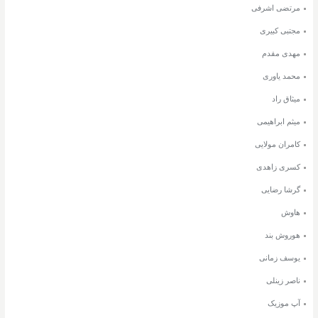
مرتضی اشرفی
مجتبی کبیری
مهدی مقدم
محمد یاوری
میثاق راد
میثم ابراهیمی
کامران مولایی
کسری زاهدی
گرشا رضایی
هاوش
هوروش بند
یوسف زمانی
ناصر زینلی
آپ موزیک