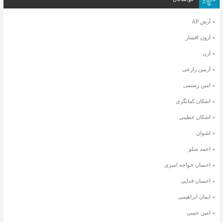
آرش AP
آرون افشار
آرن
آرمین زارعی
امین رستمی
اشکان کمانگری
اشکان خطیبی
اشوان
احمد سلو
احسان خواجه امیری
احسان فدایی
ایمان ابراهیمی
امین حبیبی