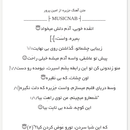
متن آهنگ جزیره از امین پرور
_________┤ MUSICNAB ├_________
انقَده خوبی، آدَم دلش میخواد😇
بِمیره، واسَت:]:]
زیبایی چِشماتو، گُذاشتن روی بی نهایت؛\؛\
پیش تو عاشِقی، واسه آدم میشه خیلی راحَت😉
منو زِندونی کن تو این رابطه بِشَم اسیرت، نیومده رو دست//\|
اون چِشات، که بی نَظیره😇
وَسط دریای قلبم میسازم، واست جَزیره که دلت نگیره(|؛/
“شَمعارو میچینم، من توی راهِت بیا/؛/؛
این کوچه، شُده بی تابِت بیا😉
که این شَبا سردن، تورو عَوض کردن کیا؟”(۲)😇