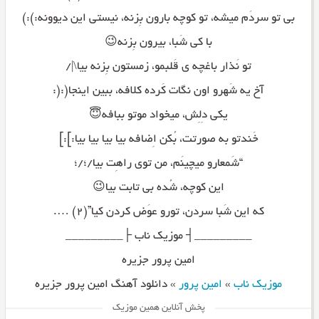
بی تو سردَم میشه، تو کوچه بارون بِزنه، نیستی این دیوونه:):)
با کی شَبا، بیرون بِزنه😉
تو نَذار باغچه ی قَلبمو، زمستون بِزنه بیا\|/
آخ یه شَهرو اون نگات کَرده کلافه، ببین اینجا(:(:
یکی دِلِش، میخواد موتو ببافه😇
خَندتو به صورتت، بُکن اِضافه بیا بیا بیا بیا:]:]
“شَمعارو میچینَم، من توی راهِت بیا/؛/؛
این کوچه، شُده بی تابت بیا😉
که این شَبا سردن، تورو عوَض کردن کیا”(۲) ….
_________┤ موزیک ناب ├_________
امین پرور جزیره
موزیک ناب
»
امین پرور
»
دانلود آهنگ امین پرور جزیره
پخش آنلاین همین موزیک