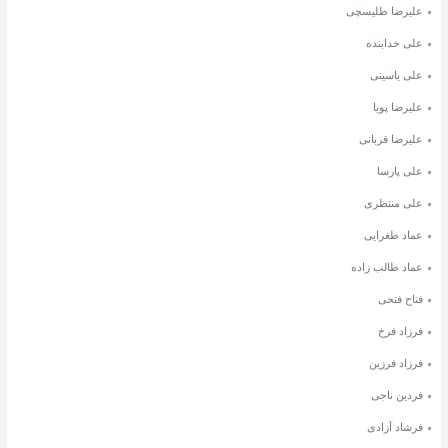
علیرضا طلیسچی
علی خدابنده
علی یاسینی
علیرضا پویا
علیرضا قربانی
علی پارسا
علی منتظری
عماد طغرایی
عماد طالب زاده
فتاح فتحی
فرزاد فرخ
فرزاد فرزین
فردین ناجی
فرشاد آزادی