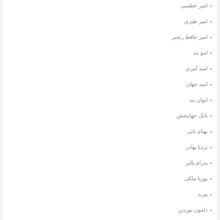
امیر عظیمی
امیر طبری
امیر حافظ رنجبر
امو بند
امید آمری
امید جهان
ایوان بند
بابک جهانبخش
بهنام بانی
بردیا بهادر
پدرام پالیز
پوریا ملکی
پیربد
دامون نوردین