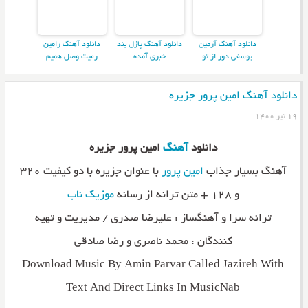
دانلود آهنگ آرمین
دانلود آهنگ پازل بند
دانلود آهنگ رامین
یوسفی دور از تو
خبری آمده
رعیت وصل همیم
دانلود آهنگ امین پرور جزیره
۱۹ تیر ۱۴۰۰
دانلود
آهنگ
امین پرور جزیره
آهنگ بسیار جذاب
امین پرور
با عنوان جزیره با دو کیفیت ۳۲۰
و ۱۲۸ + متن ترانه از رسانه
موزیک ناب
ترانه سرا و آهنگساز : علیرضا صدری / مدیریت و تهیه
کنندگان : محمد ناصرى و رضا صادقى
Download Music By Amin Parvar Called Jazireh With
Text And Direct Links In MusicNab