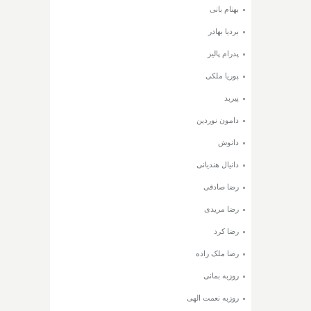
بهنام بانی
بردیا بهادر
پدرام پالیز
پوریا ملکی
پیربد
دامون نوردین
دانوش
دانیال هندیانی
رضا صادقی
رضا مریدی
رضا کرد
رضا ملک زاده
روزبه بمانی
روزبه نعمت الهی