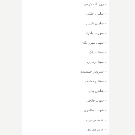
روح الله کرمی
سامان جلیلی
سامان یاسین
سهراب پاکزاد
سهیل مهرزادگان
سینا سرلک
سینا پارسیان
سیروس جمشیدی
سینا درخشنده
شاهین بنان
شهاب فالجی
شهاب مظفری
حامد برادران
حامد همایون