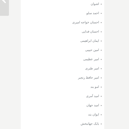
دانلود 
اشوان
احمد سلو
احسان خواجه امیری
احسان فدایی
ایمان ابراهیمی
امین حبیبی
امیر عظیمی
امیر طبری
امیر حافظ رنجبر
امو بند
امید آمری
امید جهان
ایوان بند
بابک جهانبخش