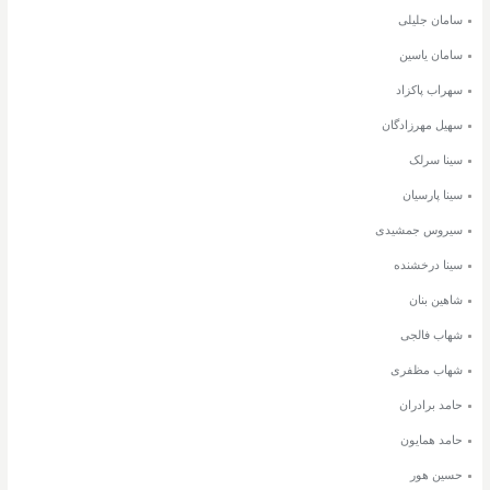
سامان جلیلی
سامان یاسین
سهراب پاکزاد
سهیل مهرزادگان
سینا سرلک
سینا پارسیان
سیروس جمشیدی
سینا درخشنده
شاهین بنان
شهاب فالجی
شهاب مظفری
حامد برادران
حامد همایون
حسین هور