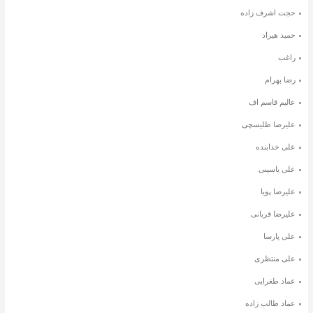
حجت اشرف زاده
حمید هیراد
راغب
رضا بهرام
عالیم قاسم اف
علیرضا طلیسچی
علی خدابنده
علی یاسینی
علیرضا پویا
علیرضا قربانی
علی پارسا
علی منتظری
عماد طغرایی
عماد طالب زاده