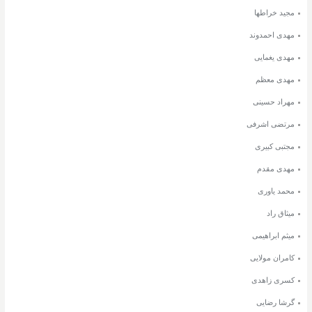
مجید خراطها
مهدی احمدوند
مهدی یغمایی
مهدی معظم
مهراد حسینی
مرتضی اشرفی
مجتبی کبیری
مهدی مقدم
محمد یاوری
میثاق راد
میثم ابراهیمی
کامران مولایی
کسری زاهدی
گرشا رضایی