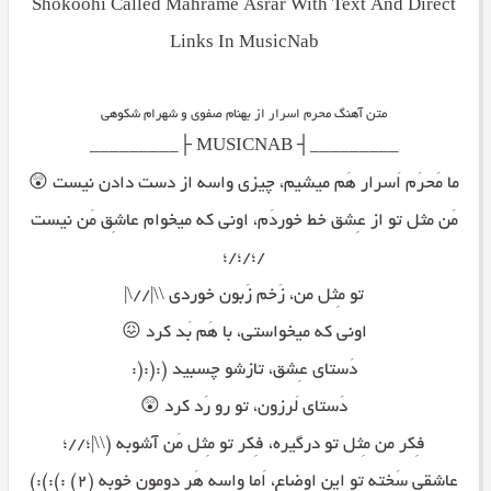
Shokoohi Called Mahrame Asrar With Text And Direct
Links In MusicNab
متن آهنگ محرم اسرار از بهنام صفوی و شهرام شکوهی
_________┤ MUSICNAB ├_________
ما مَحرَم اَسرار هَم میشیم، چیزی واسه از دست دادن نیست 😲
مَن مثل تو از عِشق خط خوردَم، اونی که میخوام عاشِق مَن نیست
/؛/؛/؛
تو مِثل من، زَخم زَبون خوردی \\|//\|
اونی که میخواستی، با هَم بَد کرد 😖
دَستای عِشق، تازشو چسبید (:(:(:
دَستای لَرزون، تو رو رَد کرد 😲
فِکر من مِثل تو درگیره، فِکر تو مِثل مَن آشوبه (\\|؛//؛
عاشِقی سَخته تو این اوضاع، اَما واسه هَر دومون خوبه (۲) :):):)