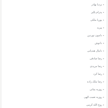
بردیا بهادر
پدرام پالیز
پوریا ملکی
پیربد
دامون نوردین
دانوش
دانیال هندیانی
رضا صادقی
رضا مریدی
رضا کرد
رضا ملک زاده
روزبه بمانی
روزبه نعمت الهی
روح الله کرمی