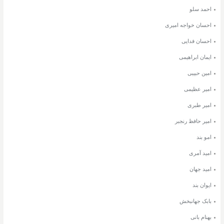
احمد سلو
احسان خواجه امیری
احسان فدایی
ایمان ابراهیمی
امین حبیبی
امیر عظیمی
امیر طبری
امیر حافظ رنجبر
امو بند
امید آمری
امید جهان
ایوان بند
بابک جهانبخش
بهنام بانی