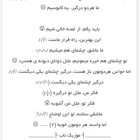
ما هَردو دَرگیر، یه کابوسیم 😖
بایَد یِکم، از غُصه خالی شیم 😲
این بِهترین، راه فَرار ماست \\|//
ما عاشِق، چِشمای هَم میشیم /؛/؛/؛
تو چِشمای هَم خیره میمونیم، مِثل دوتای دیونه ی هَمدرد 😖
اما حَواس هَردومون باز هَست، درگیر چِشمای یکی دیگست \\|//
دَرگیر چِشمای یکی دیگست (\\|؛//؛
فِکر مَن، مِثل تو درگیره (:(:(:
فِکر تو، مِثل مَن آشوبه 😲
عاشِقی سَخته، تو این اوضاع \\|//\|
اَما واسِه، هَر دومون خوبه (۲) ….. 😖
_________┤ موزیک ناب ├_________