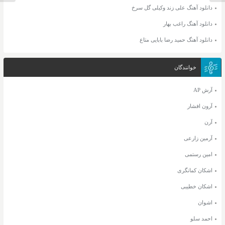
دانلود آهنگ علی زند وکیلی گل سرخ
دانلود آهنگ راغب بهار
دانلود آهنگ حمید رضا بابایی متاع
خوانندگان
آرش AP
آرون افشار
آرن
آرمین زارعی
امین رستمی
اشکان کمانگری
اشکان خطیبی
اشوان
احمد سلو