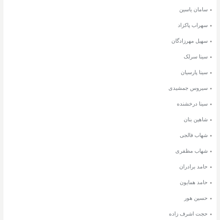
سامان یاسین
سهراب پاکزاد
سهیل مهرزادگان
سینا سرلک
سینا پارسیان
سیروس جمشیدی
سینا درخشنده
شاهین بنان
شهاب فالجی
شهاب مظفری
حامد برادران
حامد همایون
حسین هور
حجت اشرف زاده