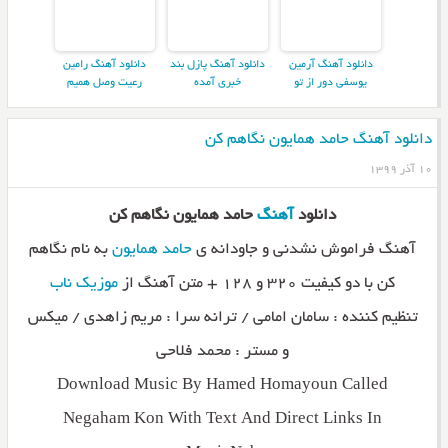
دانلود آهنگ آرمین
دانلود آهنگ پازل بند
دانلود آهنگ رامین
یوسفی دور از تو
خبری آمده
رعیت وصل همیم
دانلود آهنگ حامد همایون نگاهم کن
۱۰ آذر ۱۳۹۹
دانلود
آهنگ
حامد همایون نگاهم کن
آهنگ فراموش نشدنی و جاودانه ی
حامد همایون
به نام نگاهم
کن با دو کیفیت ۳۲۰ و ۱۲۸ + متن آهنگ از
موزیک ناب
تنظیم کننده : سامان امامی / ترانه سرا : مریم زاهدی / میکس
و مستر : محمد فلاحی
Download Music By Hamed Homayoun Called
Negaham Kon With Text And Direct Links In