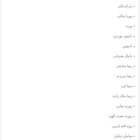
پدرام پالیز
پوریا ملکی
پیربد
دامون نوردین
دانوش
دانیال هندیانی
رضا صادقی
رضا مریدی
رضا کرد
رضا ملک زاده
روزبه بمانی
روزبه نعمت الهی
روح الله کرمی
سامان جلیلی