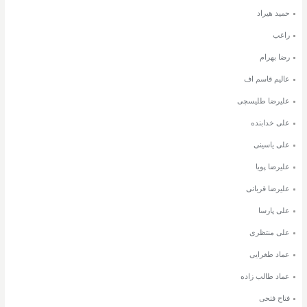
حمید هیراد
راغب
رضا بهرام
عالیم قاسم اف
علیرضا طلیسچی
علی خدابنده
علی یاسینی
علیرضا پویا
علیرضا قربانی
علی پارسا
علی منتظری
عماد طغرایی
عماد طالب زاده
فتاح فتحی