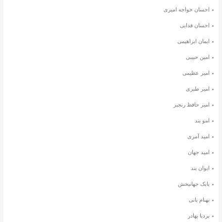
احسان خواجه امیری
احسان فدایی
ایمان ابراهیمی
امین حبیبی
امیر عظیمی
امیر طبری
امیر حافظ رنجبر
امو بند
امید آمری
امید جهان
ایوان بند
بابک جهانبخش
بهنام بانی
بردیا بهادر