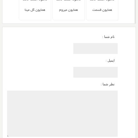
همایون قسمت
همایون میروم
همایون گل مینا
نام شما :
ایمیل :
نظر شما :