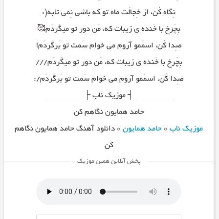
نِگاه کُن، از خِجالَت ماه تو که باشی نِمی تابه(:
بِچَرخ با خَنده ی زیبات که، مَن دور تو میگَردَم🥰
صِدا کُن، اسمَمو آروم می خوام سَمت تو بَرگَردَم!
بِچَرخ با خَنده ی زیبات که، مَن دور تو میگَردَم///
صِدا کُن، اسمَمو آروم می خوام سَمت تو بَرگَردَم/:
_________┤ موزیک ناب ├_________
حامد همایون نگاهم کن
موزیک ناب
»
حامد همایون
»
دانلود آهنگ حامد همایون نگاهم
کن
پخش آنلاین همین موزیک