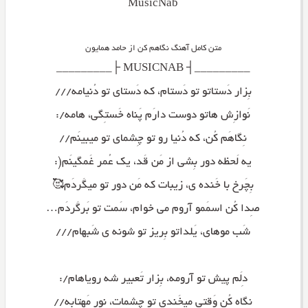
MusicNab
متن کامل آهنگ نگاهم کن از حامد همایون
_________┤ MUSICNAB ├_________
بِزار دَستاتو تو دَستام، که دَستای تو دُنیامه///
نَوازِش هاتو دوست دارَم پَناه خَستِگی، هامه/:
نِگاهَم کُن، که دُنیا رو تو چِشمای تو میبینَم//
یه لَحظه دور بِشی از مَن قَد، یک عُمر غَمگینَم(:
بِچَرخ با خَنده ی، زیبات که مَن دور تو میگَردَم🥰
صِدا کُن اسمَمو آروم می خوام، سَمت تو بَرگَردَم…
شَب موهای، یَلداتو بِریز تو شونه ی شَبهام///
دِلَم پیش تو آرومه، بِزار تَعبیر شه رویاهام/:
نِگاه کُن وَقتی میخَندی تو چِشمات، نور مَهتابه//