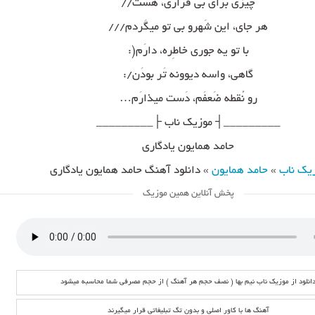
چیزی برای بی قراری، هَست//
هر جای، این شَهرو بی تو میگَردم///
با تو یه جوری خاطِره، دارَم(:
گاهی، واسه دیوونه تَر بودَن/:
رو نُقطه ضَعفَم، دَست میذارَم…
_________┤ موزیک ناب ├_________
حامد همایون یادگاری
یک ناب
»
حامد همایون
»
دانلود آهنگ حامد همایون یادگاری
پخش آنلاین همین موزیک
انلود از موزیک ناب نیم بها ( نصف حجم هر آهنگ ) از حجم مصرفی شما محاسبه میشود
آهنگ ها با کاور اصلی و بدون تگ تبلیغاتی قرار میگیرند