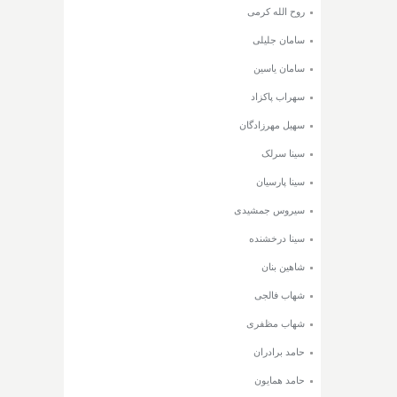
روح الله کرمی
سامان جلیلی
سامان یاسین
سهراب پاکزاد
سهیل مهرزادگان
سینا سرلک
سینا پارسیان
سیروس جمشیدی
سینا درخشنده
شاهین بنان
شهاب فالجی
شهاب مظفری
حامد برادران
حامد همایون