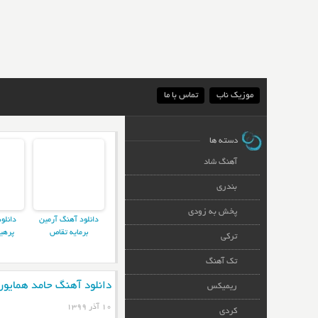
موزیک ناب
تماس با ما
دسته ها
آهنگ شاد
بندری
پخش به زودی
دانلود آهنگ آرمین
دانلو
برمایه تقاص
پرهی
ترکی
تک آهنگ
دانلود آهنگ حامد همایون
ریمیکس
۱۰ آذر ۱۳۹۹
کردی