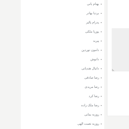
بهنام بانی
بردیا بهادر
پدرام پالیز
پوریا ملکی
پیربد
دامون نوردین
دانوش
دانیال هندیانی
رضا صادقی
رضا مریدی
رضا کرد
رضا ملک زاده
روزبه بمانی
روزبه نعمت الهی