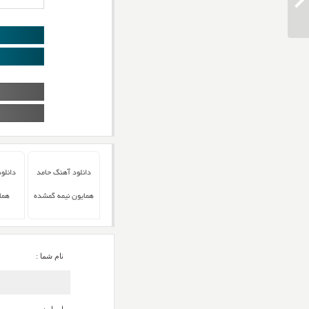
دانلود آهنگ حامد همایون عشق ناب
دانلود آهنگ حامد
دانلو
همایون نیمه گمشده
هما
نام شما :