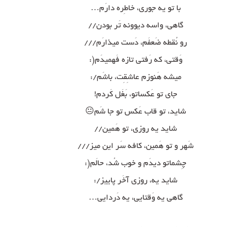
با تو یه جوری، خاطِره دارَم…
گاهی، واسه دیوونه تَر بودن//
رو نُقطه ضَعفَم، دَست میذارَم///
وَقتی، که رَفتی تازه فَهمیدَم(:
میشه هَنوزم عاشِقِت، باشَم/:
جای تو عَکساتو، بَغَل کَردم!
شاید، تو قاب عَکس تو جا شَم😐
شاید یه روزی، تو هَمین//
شَهر و تو هَمین، کافه سَر این میز///
چِشماتو دیدَم و خوب شُد، حالَم(:
شاید یه، روزی آخَر پاییز/:
گاهی یه وَقتایی، یه دَردایی…