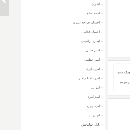
دانلود 
اشوان
احمد سلو
احسان خواجه امیری
احسان فدایی
ایمان ابراهیمی
امین حبیبی
امیر عظیمی
امیر طبری
آهنگ حامد
امیر حافظ رنجبر
 میروم
امو بند
امید آمری
امید جهان
ایوان بند
بابک جهانبخش