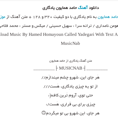
دانلود
آهنگ
حامد همایون یادگاری
امد همایون
به نام یادگاری با دو کیفیت ۳۲۰ و ۱۲۸ + متن آهنگ از
موز
هومن نامداری / ترانه سرا : سهیل حسینی / میکس و مستر : محمد فلاحی
oad Music By Hamed Homayoun Called Yadegari With Text An
MusicNab
متن آهنگ یادگاری از حامد همایون
_________┤ MUSICNAB ├_________
هَر جای این، شَهرو چشم میندازَم//
از تو یه چیزی یادِگاری، هَست///
حتی توی، آروم تَرین کافه(:
چیزی برای بی قَراری، هَست/:
هر جای، این شهرو بی تو میگَردم🙃