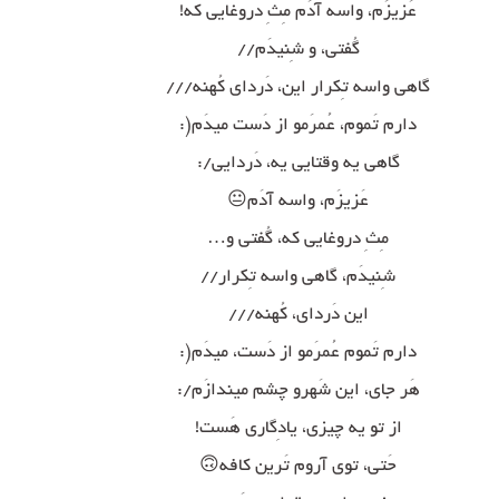
عَزیزَم، واسه آدَم مِثِ دروغایی که!
گُفتی، و شِنیدَم//
گاهی واسه تِکرار این، دَردای کُهنه///
دارم تَموم، عُمرَمو از دَست میدَم(:
گاهی یه وقتایی یه، دَردایی/:
عَزیزَم، واسه آدَم😐
مِثِ دروغایی که، گُفتی و…
شِنیدَم، گاهی واسه تِکرار//
این دَردای، کُهنه///
دارم تَموم عُمرَمو از دَست، میدَم(:
هَر جای، این شَهرو چشم میندازَم/:
از تو یه چیزی، یادِگاری هَست!
حَتی، توی آروم تَرین کافه🙃