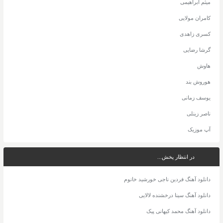
میثم ابراهیمی
کامران مولایی
کسری زاهدی
گرشا رضایی
هاوش
هوروش بند
یوسف زمانی
ناصر زینلی
آپ موزیک
در انتظار پخش...
دانلود آهنگ فردین ناجی خورشید خانوم
دانلود آهنگ سینا درخشنده لالایی
دانلود آهنگ محمد کیهانی پیک