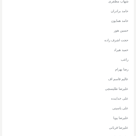
شهاب مظفری
حامد برادران
حامد همایون
حسین هور
حجت اشرف زاده
حمید هیراد
راغب
رضا بهرام
عالیم قاسم اف
علیرضا طلیسچی
علی خدابنده
علی یاسینی
علیرضا پویا
علیرضا قربانی