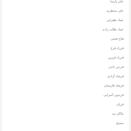
علی پارسا
علی منتظری
عماد طغرایی
عماد طالب زاده
فتاح فتحی
فرزاد فرخ
فرزاد فرزین
فردین ناجی
فرشاد آزادی
فرشاد فارسیان
فریدون آسرایی
فریان
ماکان بند
مسیح