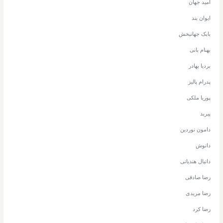
امید جهان
ایوان بند
بابک جهانبخش
بهنام بانی
بردیا بهادر
پدرام پالیز
پوریا ملکی
پیربد
دامون نوردین
دانوش
دانیال هندیانی
رضا صادقی
رضا مریدی
رضا کرد