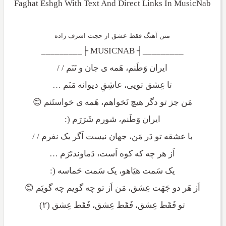
Faghat Eshgh With Text And Direct Links In MusicNab
متن آهنگ فقط عشق از حجت اشرف زاده
_________┤ MUSICNAB ├_________
ایران وَطَنم، هَمه ی جان و تَنَم / /
تا عِشق تویی، عاشِقِ دیوانه مَنَم …
مَن جز تو دگر هیچ نَخواهم، هَمه ی خواستَنم 😊
ایران وَطَنم، شورم شَرَرَم (:
با عشقه تو دَر مَن، جهان نیست اَگر یک نفرم / /
اَز هر چه که کوه اَست، دَماوندتَرَم …
یک سَمت هیَاهو، یک سَمت حَماسه (:
اَز هَر دو جَهَت عِشق، مَن اَز تو چه گویم چه گویَم 😊
تو فَقَط عِشق، فَقَط عِشق، فَقَط عِشق (۲)