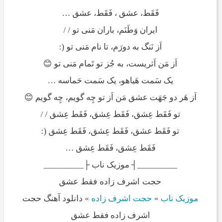
فَقَط، عشق ، فَقَط، عشق …
ایران وَطَنَم، باران مَنی تو / /
اَز نَنگ به دورَم، تا نام مَنی تو (:
اَز مَن اَثریست، به جُز تو تَمام مَنی تو 😊
یک سَمت هَیاهو، یک سَمت حَماسه …
اَز هَر دو جَهَت عشق مَن اَز تو چِه گویم، چِه گویم 😊
تو فَقَط عِشق، فَقَط عِشق، فَقَط عِشق / /
تو فَقَط عشق، فَقَط عِشق، فَقَط عِشق (:
فَقَط عِشق، فَقَط عِشق …
_________┤ موزیک ناب ├_________
حجت اشرف زاده فقط عشق
موزیک ناب
»
حجت اشرف زاده
»
دانلود آهنگ حجت
اشرف زاده فقط عشق