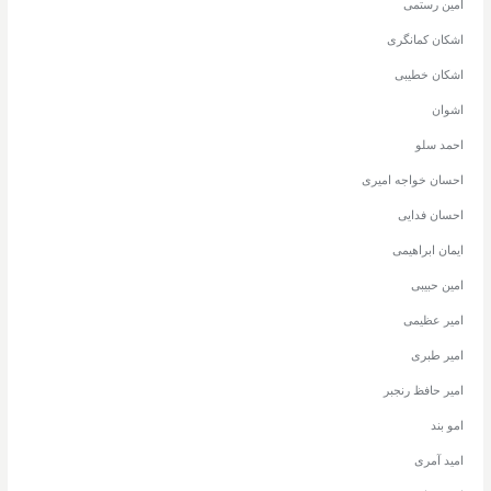
امین رستمی
اشکان کمانگری
اشکان خطیبی
اشوان
احمد سلو
احسان خواجه امیری
احسان فدایی
ایمان ابراهیمی
امین حبیبی
امیر عظیمی
امیر طبری
امیر حافظ رنجبر
امو بند
امید آمری