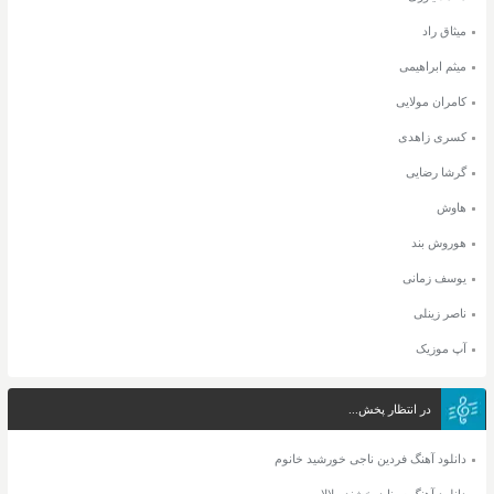
میثاق راد
میثم ابراهیمی
کامران مولایی
کسری زاهدی
گرشا رضایی
هاوش
هوروش بند
یوسف زمانی
ناصر زینلی
آپ موزیک
در انتظار پخش...
دانلود آهنگ فردین ناجی خورشید خانوم
دانلود آهنگ سینا درخشنده لالایی