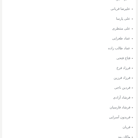
علیرضا قربانی
علی پارسا
علی منتظری
عماد طغرایی
عماد طالب زاده
فتاح فتحی
فرزاد فرخ
فرزاد فرزین
فردین ناجی
فرشاد آزادی
فرشاد فارسیان
فریدون آسرایی
فریان
ماکان بند