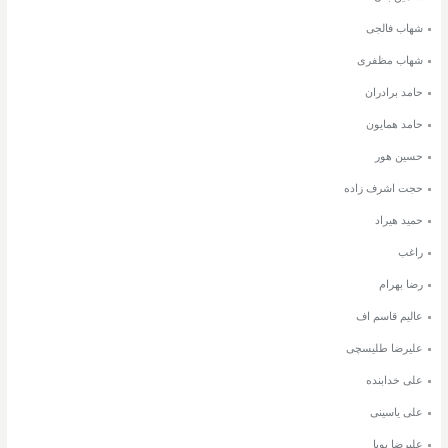
شهاب فالجی
شهاب مظفری
حامد برادران
حامد همایون
حسین هور
حجت اشرف زاده
حمید هیراد
راغب
رضا بهرام
عالیم قاسم اف
علیرضا طلیسچی
علی خدابنده
علی یاسینی
علیرضا پویا