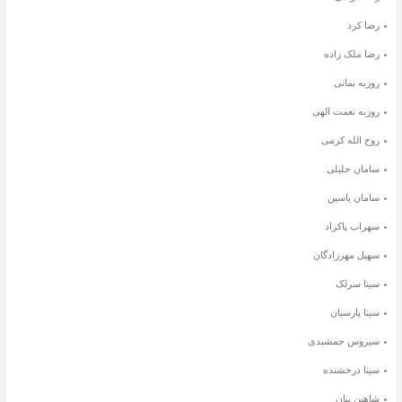
رضا کرد
رضا ملک زاده
روزبه بمانی
روزبه نعمت الهی
روح الله کرمی
سامان جلیلی
سامان یاسین
سهراب پاکزاد
سهیل مهرزادگان
سینا سرلک
سینا پارسیان
سیروس جمشیدی
سینا درخشنده
شاهین بنان