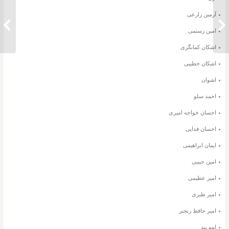
آرمین زارعی
دانلود آهنگ دانوش شمع روشن
دانلود 
امین رستمی
اشکان کمانگری
اشکان خطیبی
اشوان
احمد سلو
احسان خواجه امیری
احسان فدایی
ایمان ابراهیمی
امین حبیبی
امیر عظیمی
امیر طبری
امیر حافظ رنجبر
امو بند