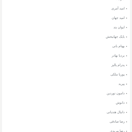
امید آمری
امید جهان
ایوان بند
بابک جهانبخش
بهنام بانی
بردیا بهادر
پدرام پالیز
پوریا ملکی
پیربد
دامون نوردین
دانوش
دانیال هندیانی
رضا صادقی
رضا مریدی