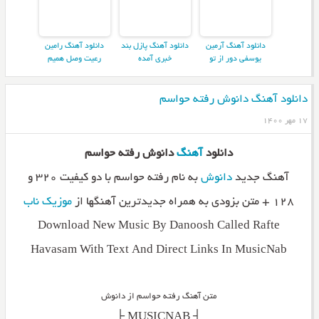
دانلود آهنگ آرمین
دانلود آهنگ پازل بند
دانلود آهنگ رامین
یوسفی دور از تو
خبری آمده
رعیت وصل همیم
دانلود آهنگ دانوش رفته حواسم
۱۷ مهر ۱۴۰۰
دانلود
آهنگ
دانوش رفته حواسم
آهنگ جدید
دانوش
به نام رفته حواسم با دو کیفیت ۳۲۰ و
۱۲۸ + متن بزودی به همراه جدیدترین آهنگها از
موزیک ناب
Download New Music By Danoosh Called Rafte
Havasam With Text And Direct Links In MusicNab
متن آهنگ رفته حواسم از دانوش
_________┤ MUSICNAB ├_________