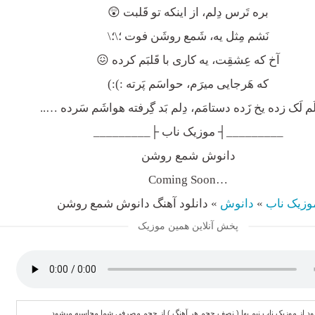
بره تَرس دِلم، از اینکه تو قَلبت 😲
نَشم مِثل یه، شَمع روشَن فوت ؛\؛\
آخ که عِشقِت، یه کاری با قَلبَم کرده 😖
که هَرجایی میرَم، حواسَم پَرته :):)
َم لَک زده یخ زَده دستامَم، دِلم بَد گِرفته هواشَم سَرده …..
_________┤ موزیک ناب ├_________
دانوش شمع روشن
…Coming Soon
وزیک ناب
»
دانوش
»
دانلود آهنگ دانوش شمع روشن
پخش آنلاین همین موزیک
لود از موزیک ناب نیم بها ( نصف حجم هر آهنگ ) از حجم مصرفی شما محاسبه میشود