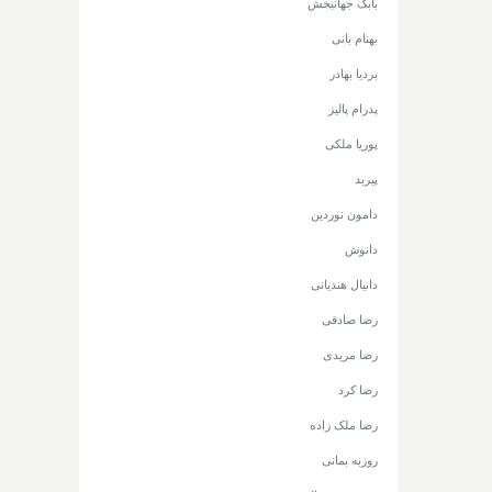
بابک جهانبخش
بهنام بانی
بردیا بهادر
پدرام پالیز
پوریا ملکی
پیربد
دامون نوردین
دانوش
دانیال هندیانی
رضا صادقی
رضا مریدی
رضا کرد
رضا ملک زاده
روزبه بمانی