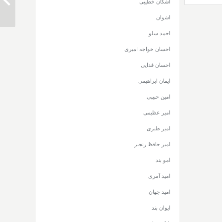
دانلود
اشکان خطیبی
اشوان
احمد سلو
احسان خواجه امیری
احسان فدایی
ایمان ابراهیمی
امین حبیبی
امیر عظیمی
امیر طبری
امیر حافظ رنجبر
امو بند
امید آمری
امید جهان
ایوان بند