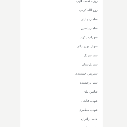
روزبه نعمت الهی
روح الله کرمی
سامان جلیلی
سامان یاسین
سهراب پاکزاد
سهیل مهرزادگان
سینا سرلک
سینا پارسیان
سیروس جمشیدی
سینا درخشنده
شاهین بنان
شهاب فالجی
شهاب مظفری
حامد برادران