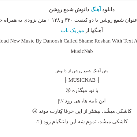
دانلود
آهنگ
دانوش شمع روشن
با عنوان شمع روشن با دو کیفیت ۳۲۰ و ۱۲۸ + متن بزودی 
آهنگها از
موزیک ناب
oad New Music By Danoosh Called Shame Roshan With Text An
MusicNab
متن آهنگ شمع روشن از دانوش
_________┤ MUSICNAB ├_________
با تو، میگذَره 😲
این ثانیه ها، هی زود //\|
کاشکی میشُد، بیشتَر از این حَرفا کِنارت موند 😖
کاشکی میشُد، تَموم شه این دِلتَنگیام زود (|؛/