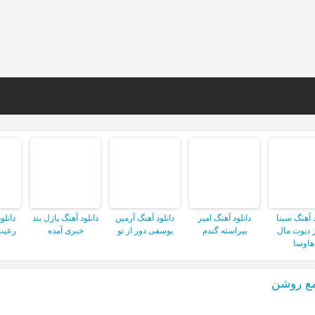
د آهنگ سینا
دانلود آهنگ امیر
دانلود آهنگ آرمین
دانلود آهنگ پازل بند
دانلو
 دیوت مال
پیراسته گندم
یوسفی دور از تو
خبری آمده
رعیت
هاوسا
مع روشن