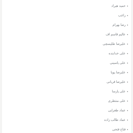
حمید هیراد
راغب
رضا بهرام
عالیم قاسم اف
علیرضا طلیسچی
علی خدابنده
علی یاسینی
علیرضا پویا
علیرضا قربانی
علی پارسا
علی منتظری
عماد طغرایی
عماد طالب زاده
فتاح فتحی