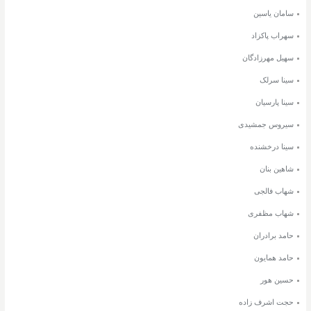
سامان یاسین
سهراب پاکزاد
سهیل مهرزادگان
سینا سرلک
سینا پارسیان
سیروس جمشیدی
سینا درخشنده
شاهین بنان
شهاب فالجی
شهاب مظفری
حامد برادران
حامد همایون
حسین هور
حجت اشرف زاده