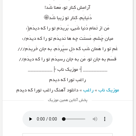
آرامِش کِنار تو، مَعنا شُد!
دُنیایَم، کِنار تو زیبا شُد🤩
مَن از تَمام دُنیا شَبی، بُریدَم تو را که دیدَم(:
میانِ چَشمِ، مَستَت چه ها نَدیدَم تو را که دیدَم/:
غَمِ تو را هَمان شَب که دِل سِپُردَم، به جان خَریدَم///
قَسَم به جانِ تو، مَن به جان رسیدَم تو را که دیدَم//
_________┤ موزیک ناب ├_________
راغب تورا که دیدم
موزیک ناب
»
راغب
»
دانلود آهنگ راغب تورا که دیدم
پخش آنلاین همین موزیک