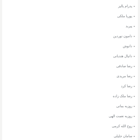
پدرام پالیز
پوریا ملکی
پیربد
دامون نوردین
دانوش
دانیال هندیانی
رضا صادقی
رضا مریدی
رضا کرد
رضا ملک زاده
روزبه بمانی
روزبه نعمت الهی
روح الله کرمی
سامان جلیلی