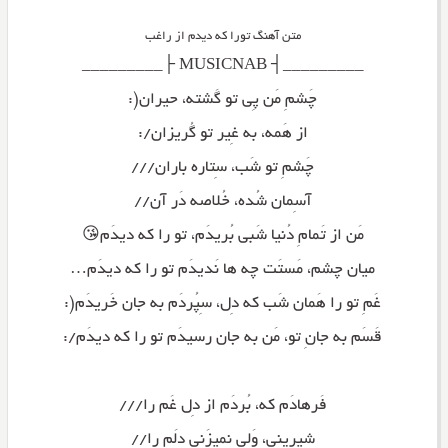
متن آهنگ تورا که دیدم از راغب
_________┤ MUSICNAB ├_________
چَشمِ مَن پِی تو گَشته، حیران(:
از هَمه، به غِیر تو گُریزان/:
چَشمِ تو شَب، سِتاره باران///
آسِمان شُده، خُلاصه دَر آن//
مَن از تَمامِ دُنیا شَبی بُریدَم، تو را که دیدَم😘
میان چشم، مَستَت چه ها نَدیدَم تو را که دیدَم…
غَمِ تو را هَمان شَب که دِل، سِپُردَم به جان خَریدَم(:
قَسَم به جانِ تو، مَن به جان رسیدَم تو را که دیدَم/:
فَرهادَم که، بُردَم از دِل غَم را///
شیرینی، وَلی نِمیزَنی دِلَم را//