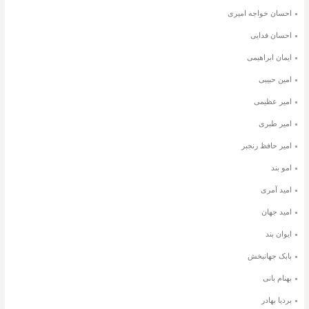
احسان خواجه امیری
احسان فدایی
ایمان ابراهیمی
امین حبیبی
امیر عظیمی
امیر طبری
امیر حافظ رنجبر
امو بند
امید آمری
امید جهان
ایوان بند
بابک جهانبخش
بهنام بانی
بردیا بهادر