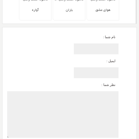
هوای عشق
باران
آواره
نام شما :
ایمیل :
نظر شما :