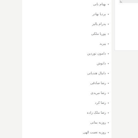
بهنام بانی
بردیا بهادر
پدرام پالیز
پوریا ملکی
پیربد
دامون نوردین
دانوش
دانیال هندیانی
رضا صادقی
رضا مریدی
رضا کرد
رضا ملک زاده
روزبه بمانی
روزبه نعمت الهی