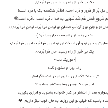
یِک بی خَبَر از راه رِسید، جانِ مَرا بُرد//
 دِل پُر از غُرور و دَرد است، آنقَدَر شِکَسته یک پا مَرد است!
َم شُروعِ فَصلِ غَم شُد تَنهایی به خُدا نامَرد است، نامَرد است😆
انِ تو و جانِ تو و آن لَبِ خَندانِ تو ایمانِ مَرا بُرد، ایمانِ مَرا بُرد///
یِک بی خَبَر از راه رِسید، جانِ مَرا بُرد(:
مانِ تو و جانِ تو و آن لَبِ خَندانِ تو ایمانِ مَرا بُرد، ایمانِ مَرا بُرد/:
یِک بی خَبَر از راه رِسید، جانِ مَرا بُرد//
_________┤ موزیک ناب ├_________
رضا بهرام عشق و گناه
توضیحات تکمیلی رضا بهرام در اینستاگرامش
این موزیک همین هفته منتشر میشه.✨
دوارم بعد از انتشار در کنار خانواده بشنوید و انرژی بگیرید
شاد باشید که خیلی تو این روزها به حال خوب نیاز داریم .❤️