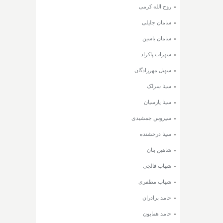
روح الله کرمی
سامان جلیلی
سامان یاسین
سهراب پاکزاد
سهیل مهرزادگان
سینا سرلک
سینا پارسیان
سیروس جمشیدی
سینا درخشنده
شاهین بنان
شهاب فالجی
شهاب مظفری
حامد برادران
حامد همایون