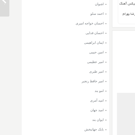
باران بب
میکس آهنگ
اشوان
احمد سلو
رضا بهرام
احسان خواجه امیری
احسان فدایی
ایمان ابراهیمی
امین حبیبی
امیر عظیمی
امیر طبری
امیر حافظ رنجبر
امو بند
امید آمری
امید جهان
ایوان بند
بابک جهانبخش