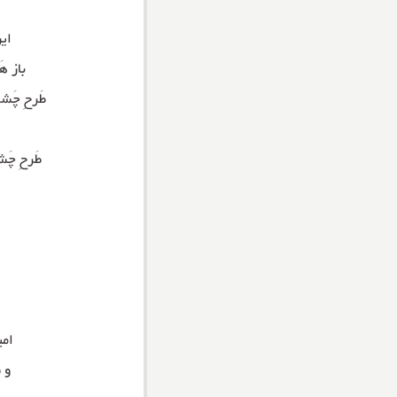
این
باز ه
طَرحِ چَشم
طَرحِ چَش
امی
و 