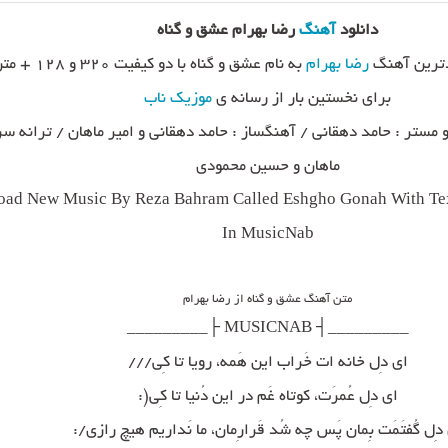
دانلود
آهنگ
رضا بهرام عشق و گناه
ترین آهنگ
رضا بهرام
به نام عشق و گناه با دو
برای نخستین بار از رسانه ی
موزیک ناب
مستر : حامد دهقانی / آهنگساز : حامد دهقانی و امیر ماهان / ترانه سرا
ماهان و حسین محمودی
ad New Music By Reza Bahram Called Eshgho Gonah With Tex
In MusicNab
متن آهنگ عشق و گناه از رضا بهرام
_________┤ MUSICNAB ├_________
ای دِل خانه ات خَراب این هَمه، رویا تا کِی///
ای دِل عُمرَت، کوتاه غَم در این دُنیا تا کِی(:
دِل گُفتَمَت بِمان پَس چه شُد قَرارِمان، ما نَداریم هیچ رازی/: