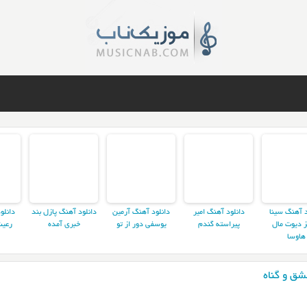
د آهنگ سینا
دانلود آهنگ امیر
دانلود آهنگ آرمین
دانلود آهنگ پازل بند
دانلو
ز دیوت مال
پیراسته گندم
یوسفی دور از تو
خبری آمده
رعیت
هاوسا
شق و گناه