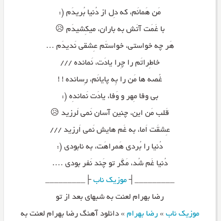
مَن هَمانَم، که دِل از دُنیا بُریدَم (:
با غَمَت آتَش به باران، میکِشیدَم 😥
هَر چه خواستی، خواستَم عِشقی نَدیدَم …
خاطِراتَم را چِرا یادَت، نَمانده ///
غُصه ها مَن را بِه پایانَم، رِسانده ! !
بی وفا مِهر و وَفا، یادَت نَماندِه (:
قَلب مَن این، چنین آسان نَمی لَرزید 😥
عِشقَت اَما، به غَم هایش نَمی اَرزید ///
دُنیا را بُردی هَمراهَت، به نابودی (:
دُنیا غَم شُد، مَگَر تو چَند نَفر بودی ….
_________┤
موزیک ناب
├_________
رضا بهرام لعنت به شبهای بعد از تو
موزیک ناب
»
رضا بهرام
»
دانلود آهنگ رضا بهرام لعنت به