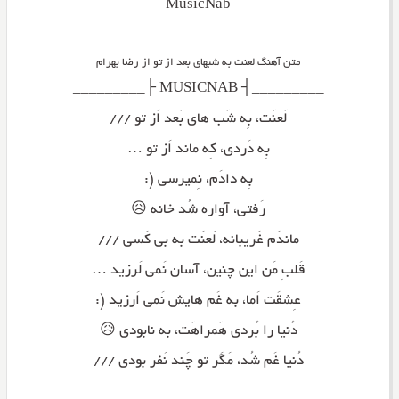
MusicNab
متن آهنگ لعنت به شبهای بعد از تو از رضا بهرام
_________┤ MUSICNAB ├_________
لَعنَت، بِه شَب های بَعد اَز تو ///
بِه دَردی، کِه ماند اَز تو …
بِه دادَم، نِمیرسی (:
رَفتی، آواره شُد خانه 😥
ماندَم غَریبانه، لَعنَت به بی کَسی ///
قَلبِ مَن این چنین، آسان نَمی لَرزید …
عِشقَت اَما، به غَم هایش نَمی اَرزید (:
دُنیا را بُردی هَمراهَت، به نابودی 😥
دُنیا غَم شُد، مَگَر تو چَند نَفر بودی ///