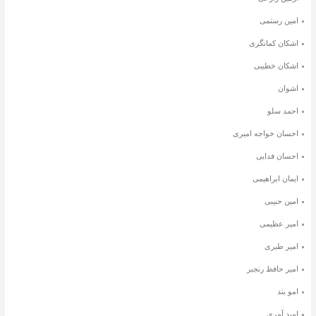
امین رستمی
اشکان کمانگری
اشکان خطیبی
اشوان
احمد سلو
احسان خواجه امیری
احسان فدایی
ایمان ابراهیمی
امین حبیبی
امیر عظیمی
امیر طبری
امیر حافظ رنجبر
امو بند
امید آمری