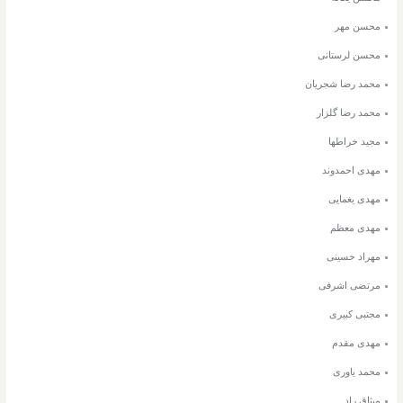
محسن مهر
محسن لرستانی
محمد رضا شجریان
محمد رضا گلزار
مجید خراطها
مهدی احمدوند
مهدی یغمایی
مهدی معظم
مهراد حسینی
مرتضی اشرفی
مجتبی کبیری
مهدی مقدم
محمد یاوری
میثاق راد