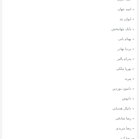
امید جهان
ایوان بند
بابک جهانبخش
بهنام بانی
بردیا بهادر
پدرام پالیز
پوریا ملکی
پیربد
دامون نوردین
دانوش
دانیال هندیانی
رضا صادقی
رضا مریدی
رضا کرد