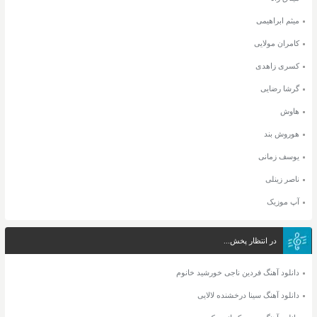
میثم ابراهیمی
کامران مولایی
کسری زاهدی
گرشا رضایی
هاوش
هوروش بند
یوسف زمانی
ناصر زینلی
آپ موزیک
در انتظار پخش...
دانلود آهنگ فردین ناجی خورشید خانوم
دانلود آهنگ سینا درخشنده لالایی