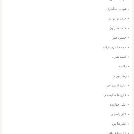
شهاب مظفری
حامد برادران
حامد همایون
حسین هور
حجت اشرف زاده
حمید هیراد
راغب
رضا بهرام
عالیم قاسم اف
علیرضا طلیسچی
علی خدابنده
علی یاسینی
علیرضا پویا
علیرضا قربانی