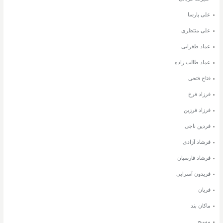
علی پارسا
علی منتظری
عماد طغرایی
عماد طالب زاده
فتاح فتحی
فرزاد فرخ
فرزاد فرزین
فردین ناجی
فرشاد آزادی
فرشاد فارسیان
فریدون آسرایی
فریان
ماکان بند
مسیح