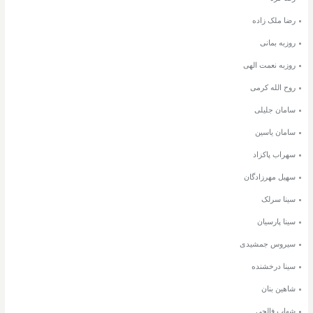
رضا ملک زاده
روزبه بمانی
روزبه نعمت الهی
روح الله کرمی
سامان جلیلی
سامان یاسین
سهراب پاکزاد
سهیل مهرزادگان
سینا سرلک
سینا پارسیان
سیروس جمشیدی
سینا درخشنده
شاهین بنان
شهاب فالجی