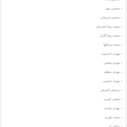
محسن مهر
محسن لرستانی
محمد رضا شجریان
محمد رضا گلزار
مجید خراطها
مهدی احمدوند
مهدی یغمایی
مهدی معظم
مهراد حسینی
مرتضی اشرفی
مجتبی کبیری
مهدی مقدم
محمد یاوری
میثاق راد