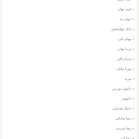
امید جهان
ایوان بند
بابک جهانبخش
بهنام بانی
بردیا بهادر
پدرام پالیز
پوریا ملکی
پیربد
دامون نوردین
دانوش
دانیال هندیانی
رضا صادقی
رضا مریدی
رضا کرد