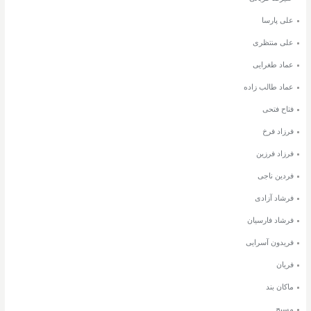
علی پارسا
علی منتظری
عماد طغرایی
عماد طالب زاده
فتاح فتحی
فرزاد فرخ
فرزاد فرزین
فردین ناجی
فرشاد آزادی
فرشاد فارسیان
فریدون آسرایی
فریان
ماکان بند
مسیح