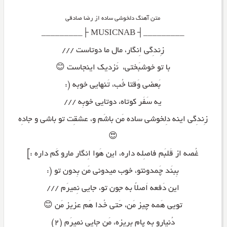
متن آهنگ دلخوشی ساده از رضا صادقی
_________┤ MUSICNAB ├_________
زِندِگی اِنگار، مال ما دوتاست ///
با تو خوشبَختی، نَزدیک اینجاست 😊
بَعضی وَقتا خُب، تَنهایی خوبه (:
یه سَفَر کوتاه، دوتایی خوبِه ///
زِندِگی اینه دِلخوشی ساده مَن باشَم و، عشقِت تو باشی و جادِه
😍
غُصه از قَلبَم فاصِله داره، این هَوا اِنگار مارو کَم داره :]
بِبنَد چَمدونتو، خوب میدونی مَن بِدون تو (:
این دَفعه اَصلاً به جون تو، جایی نِمیرَم ///
تویی هَمه چیز مَن، حَتی خُدا هَم عزیز مَن 😊
دُنیارو به پام بِریزه، مَن جایی نِمیرَم (۲)