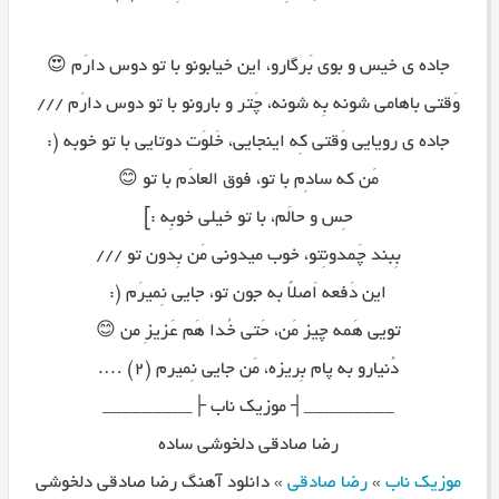
جاده ی خیس و بوی بَرگارو، این خیابونو با تو دوس دارَم 😍
وَقتی باهامی شونه بِه شونه، چَتر و بارونو با تو دوس دارَم ///
جاده ی رویایی وَقتی کِه اینجایی، خَلوَت دوتایی با تو خوبه (:
مَن که سادِم با تو، فوق العادَم با تو 😊
حِس و حالَم، با تو خیلی خوبِه :]
بِبند چَمدونِتو، خوب میدونی مَن بِدون تو ///
این دَفعه اَصلاً به جون تو، جایی نِمیرَم (:
تویی هَمه چیز مَن، حَتی خُدا هَم عَزیزِ من 😊
دُنیارو به پام بِریزه، مَن جایی نِمیرم (۲) ….
_________┤ موزیک ناب ├_________
رضا صادقی دلخوشی ساده
موزیک ناب
»
رضا صادقی
»
دانلود آهنگ رضا صادقی دلخوشی