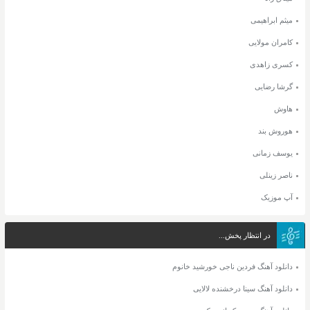
میثم ابراهیمی
کامران مولایی
کسری زاهدی
گرشا رضایی
هاوش
هوروش بند
یوسف زمانی
ناصر زینلی
آپ موزیک
در انتظار پخش...
دانلود آهنگ فردین ناجی خورشید خانوم
دانلود آهنگ سینا درخشنده لالایی