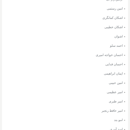
امین رستمی
اشکان کمانگری
اشکان خطیبی
اشوان
احمد سلو
احسان خواجه امیری
احسان فدایی
ایمان ابراهیمی
امین حبیبی
امیر عظیمی
امیر طبری
امیر حافظ رنجبر
امو بند
امید آمری