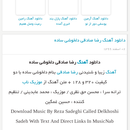
دانلود آهنگ آرمین
دانلود آهنگ پازل بند
دانلود آهنگ رامین
یوسفی دور از تو
خبری آمده
رعیت وصل همیم
دانلود آهنگ رضا صادقی دلخوشی ساده
۰۲ اسفند ۱۳۹۹
دانلود
آهنگ
رضا صادقی دلخوشی ساده
آهنگ
زیبا و شنیدنی
رضا صادقی
بنام دلخوشی ساده با دو
کیفیت ۳۲۰ و ۱۲۸ + متن آهنگ از
موزیک ناب
ترانه سرا : محسن حق نظری / موزیک : محمد عابدینی / تنظیم
کننده : حسین غمگین
Download Music By Reza Sadeghi Called Delkhoshi
Sadeh With Text And Direct Links In MusicNab