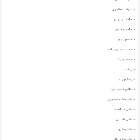
شهاب مظفری
حامد برادران
حامد همایون
حسین هور
حجت اشرف زاده
حمید هیراد
راغب
رضا بهرام
عالیم قاسم اف
علیرضا طلیسچی
علی خدابنده
علی یاسینی
علیرضا پویا
علیرضا قربانی