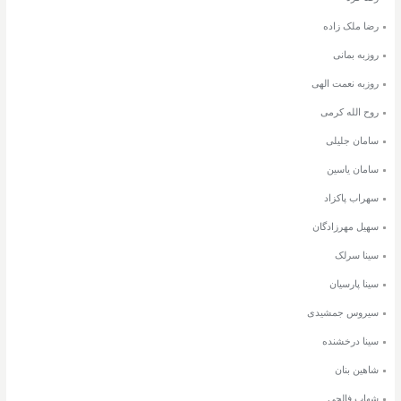
رضا ملک زاده
روزبه بمانی
روزبه نعمت الهی
روح الله کرمی
سامان جلیلی
سامان یاسین
سهراب پاکزاد
سهیل مهرزادگان
سینا سرلک
سینا پارسیان
سیروس جمشیدی
سینا درخشنده
شاهین بنان
شهاب فالجی