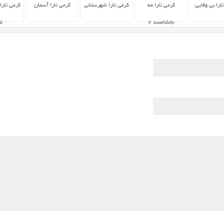
ارا بی وفایی
کرمی تارا مه
کرمی تارا شهرستانی
کرمی تارا آسمان
کرمی تارا
بخشامسد ۲
غ