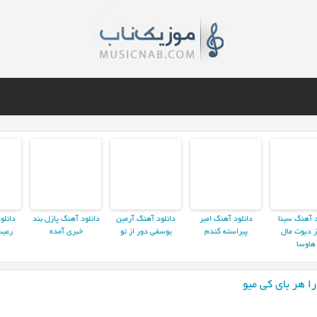
د آهنگ سینا
دانلود آهنگ امیر
دانلود آهنگ آرمین
دانلود آهنگ پازل بند
دانلو
ز دیوت مال
پیراسته گندم
یوسفی دور از تو
خبری آمده
رعیت
هاوسا
ا هر بای کی میو