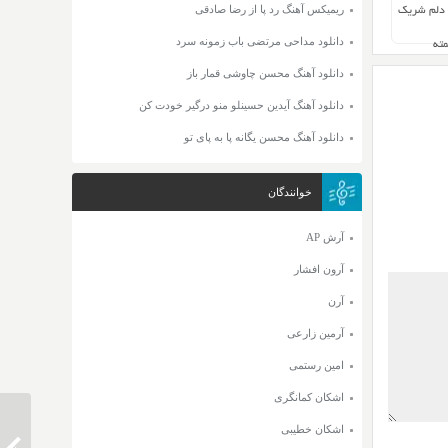
ریمیکس آهنگ رد پا از رضا صادقی
 دلم شریک
دانلود مداحی مرتضی باب زمونه سرد
مته
دانلود آهنگ محسن چاوشی قمار باز
دانلود آهنگ آیدین حسینلو منو درگیر خودت کن
دانلود آهنگ محسن یگانه پا به پای تو
خوانندگان
آرش AP
آرون افشار
آرن
آرمین زارعی
امین رستمی
اشکان کمانگری
اشکان خطیبی