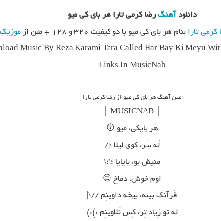
دانلود
آهنگ
رضا کرمی تارا هر بای کی میو
 کرمی تارا
بنام هر بای کی میو با دو کیفیت ۳۲۰ و ۱۲۸ + متن از
موزیک 
load Music By Reza Karami Tara Called Har Bay Ki Meyu With
Links In MusicNab
متن آهنگ هر بای کی میو از رضا کرمی تارا
_________┤ MUSICNAB ├_________
هَر بایکی، میو 😲
لَه سَر، کوی لیلا \|/
مَنیش بو، بایایا ؛\؛\
اوم خوش، دِماخ 😉
قُرآنک بینه، بیخه داوینِم //\|
له تو زِیاد تِر، کِس نَلاوینِم :):)