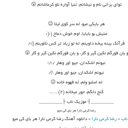
توای بِزانی نام و نیشانِم، تَنیا آواره ناو کِرماشانِم 😲
هَر بایکی میو، لَه سَر کوی لیلا 😉
مَنیش بو بایایا، اوم خوش دَماخ (:(:
قُرآنک بینَه بیخه داوینِم، له تو زِیاد تِر کِس نَلاوینِم (|؛/
و بان قورَگَم نَکین گیر و گار، و بان قورَگم نَکین گیر و گار 
نیونِم اَشکدان، جیو اور وَهار /؛/؛
نیونم اشکِدان، جیو اور وَهار \|/
له اِمشو وِلِم، لَه قَهوه خانه 😉
کُنج دِلَگَم، جور میخانَه (۲) …..
_________┤ موزیک ناب ├_________
رضا کرمی تارا هر بای کی میو
دانلود آهنگ رضا کرمی تارا هر بای کی میو
»
رضا کرمی تارا
»
موز