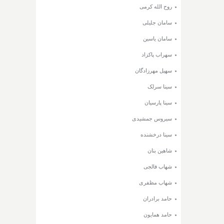
روح الله کرمی
سامان جلیلی
سامان یاسین
سهراب پاکزاد
سهیل مهرزادگان
سینا سرلک
سینا پارسیان
سیروس جمشیدی
سینا درخشنده
شاهین بنان
شهاب فالجی
شهاب مظفری
حامد برادران
حامد همایون