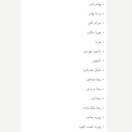
بهنام بانی
بردیا بهادر
پدرام پالیز
پوریا ملکی
پیربد
دامون نوردین
دانوش
دانیال هندیانی
رضا صادقی
رضا مریدی
رضا کرد
رضا ملک زاده
روزبه بمانی
روزبه نعمت الهی