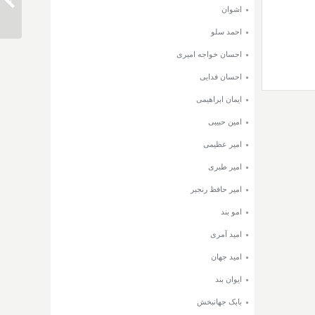
دانلود 
اشوان
احمد سلو
احسان خواجه امیری
احسان فدایی
ایمان ابراهیمی
امین حبیبی
امیر عظیمی
امیر طبری
امیر حافظ رنجبر
امو بند
امید آمری
امید جهان
ایوان بند
بابک جهانبخش