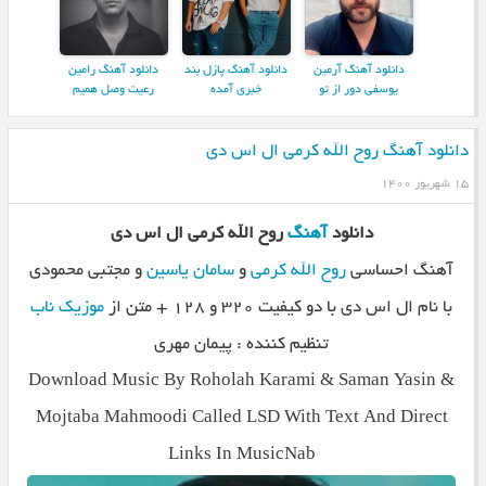
دانلود آهنگ آرمین
دانلود آهنگ پازل بند
دانلود آهنگ رامین
یوسفی دور از تو
خبری آمده
رعیت وصل همیم
دانلود آهنگ روح الله کرمی ال اس دی
۱۵ شهریور ۱۴۰۰
دانلود
آهنگ
روح الله کرمی ال اس دی
آهنگ احساسی
روح الله کرمی
و
سامان یاسین
و مجتبی محمودی
با نام ال اس دی با دو کیفیت ۳۲۰ و ۱۲۸ + متن از
موزیک ناب
تنظیم کننده : پیمان مهری
Download Music By Roholah Karami & Saman Yasin &
Mojtaba Mahmoodi Called LSD With Text And Direct
Links In MusicNab