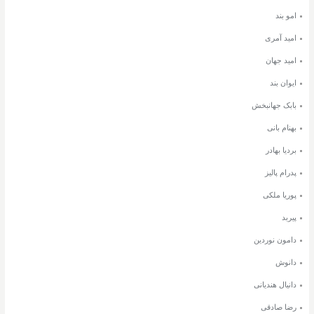
امو بند
امید آمری
امید جهان
ایوان بند
بابک جهانبخش
بهنام بانی
بردیا بهادر
پدرام پالیز
پوریا ملکی
پیربد
دامون نوردین
دانوش
دانیال هندیانی
رضا صادقی