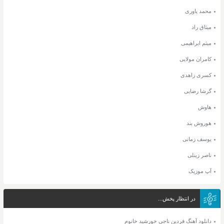
محمد یاوری
میثاق راد
میثم ابراهیمی
کامران مولایی
کسری زاهدی
گرشا رضایی
هاوش
هوروش بند
یوسف زمانی
ناصر زینلی
آپ موزیک
در انتظار پخش...
دانلود آهنگ فردین ناجی خورشید خانوم