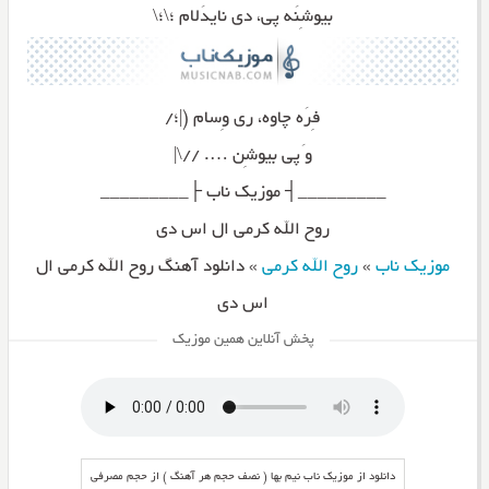
بیوشِنَه پی، دی نایدَلام ؛\؛\
فِرَه چاوه، ری وِسام (|؛/
و َپی بیوشِن …. //\|
_________┤ موزیک ناب ├_________
روح الله کرمی ال اس دی
موزیک ناب
»
روح الله کرمی
»
دانلود آهنگ روح الله کرمی ال
اس دی
پخش آنلاین همین موزیک
دانلود از موزیک ناب نیم بها ( نصف حجم هر آهنگ ) از حجم مصرفی