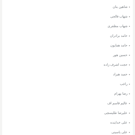
شاهین بنان
شهاب فالجی
شهاب مظفری
حامد برادران
حامد همایون
حسین هور
حجت اشرف زاده
حمید هیراد
راغب
رضا بهرام
عالیم قاسم اف
علیرضا طلیسچی
علی خدابنده
علی یاسینی