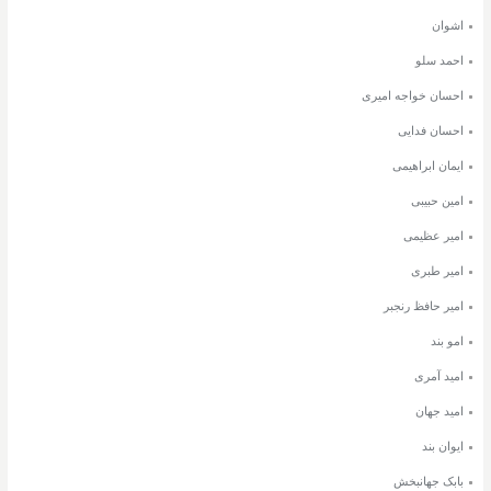
اشوان
احمد سلو
احسان خواجه امیری
احسان فدایی
ایمان ابراهیمی
امین حبیبی
امیر عظیمی
امیر طبری
امیر حافظ رنجبر
امو بند
امید آمری
امید جهان
ایوان بند
بابک جهانبخش