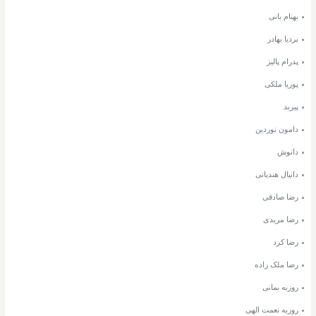
بهنام بانی
بردیا بهادر
پدرام پالیز
پوریا ملکی
پیربد
دامون نوردین
دانوش
دانیال هندیانی
رضا صادقی
رضا مریدی
رضا کرد
رضا ملک زاده
روزبه بمانی
روزبه نعمت الهی