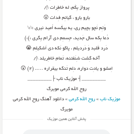
پرواز بِکَم، له خاطِرات \|/
بارو بارو ، گیانِم فِدات 😲
وَتِم نَچو بچیم ری، یه بیکَسه اُمید نیری ؛\؛\
دُعا بِکه سال جَدید، جِسمِم دی آرام بِگری :):)
دَرد قَلبد وَ دَردیلم ، پاکو نَکه دی اَشکیلِم 😭
آخه گِشت شِنَفتنه، تَمام خاطِریلد \|/
اِمشو و یادِت دواره، دِلم تَنگه بیقراره ….. (۲) 😲
_________┤ موزیک ناب ├_________
روح الله کرمی مویرگ
موزیک ناب
»
روح الله کرمی
»
دانلود آهنگ روح الله کرمی
مویرگ
پخش آنلاین همین موزیک