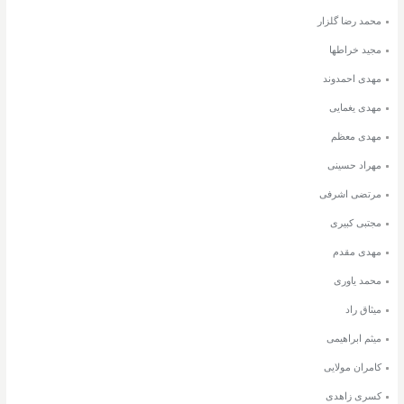
محمد رضا گلزار
مجید خراطها
مهدی احمدوند
مهدی یغمایی
مهدی معظم
مهراد حسینی
مرتضی اشرفی
مجتبی کبیری
مهدی مقدم
محمد یاوری
میثاق راد
میثم ابراهیمی
کامران مولایی
کسری زاهدی