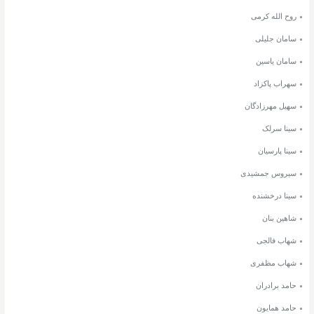
روح الله کرمی
سامان جلیلی
سامان یاسین
سهراب پاکزاد
سهیل مهرزادگان
سینا سرلک
سینا پارسیان
سیروس جمشیدی
سینا درخشنده
شاهین بنان
شهاب فالجی
شهاب مظفری
حامد برادران
حامد همایون