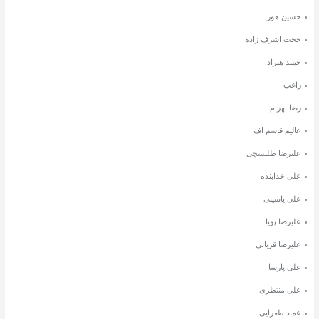
حسین هور
حجت اشرف زاده
حمید هیراد
راغب
رضا بهرام
عالیم قاسم اف
علیرضا طلیسچی
علی خدابنده
علی یاسینی
علیرضا پویا
علیرضا قربانی
علی پارسا
علی منتظری
عماد طغرایی