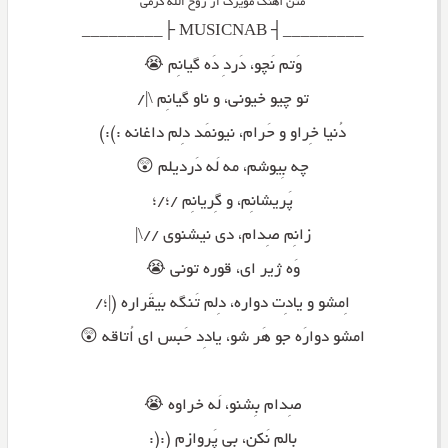
متن آهنگ مویرگ از روح الله کرمی
_________┤ MUSICNAB ├_________
وَتم نَچو، دَردِ دَه گیانِم 😭
تو چیو خیونی، و ناو گیانِم \|/
دُنیا خِراو و حَرام، نیونمَد دِلم داغانه :):)
چه بِیوشم، مه لَه دَردیلم 😲
پَریشانِم، و گِریانِم /؛/؛
زانِم صِدام، دی نیشنوی //\|
وَه ژیر ای، قوره تونی 😭
اِمشو و یادِت دواره، دِلم تَنگه بیقَراره (|؛/
امشو دوارَه جو هَر شو، یادِد حَبس ای اُتاقه 😲
صِدام بِشنو، لَه خراوه 😭
بالِم نَکن، بی پَروازم (:(: