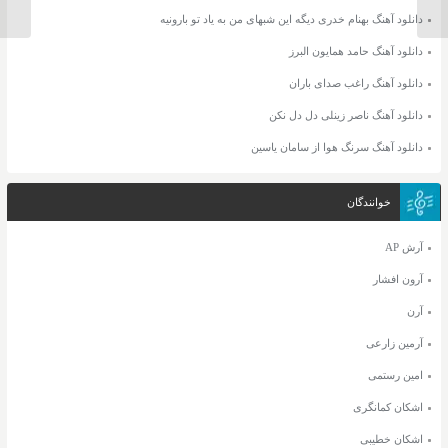
دانلود آهنگ بهنام خدری دیگه این شبهای من به یاد تو بارونیه
دانلود آهنگ حامد همایون البرز
دانلود آهنگ راغب صدای باران
دانلود آهنگ ناصر زینلی دل دل نکن
دانلود آهنگ سرنگ هوا از سامان یاسین
خوانندگان
آرش AP
آرون افشار
آرن
آرمین زارعی
امین رستمی
اشکان کمانگری
اشکان خطیبی