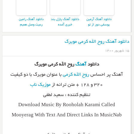
دانلود آهنگ آرمین
دانلود آهنگ پازل بند
دانلود آهنگ رامین
یوسفی دور از تو
خبری آمده
رعیت وصل همیم
دانلود آهنگ روح الله کرمی مویرگ
۱۵ شهریور ۱۴۰۰
دانلود
آهنگ
روح الله کرمی مویرگ
آهنگ پر احساس
روح الله کرمی
با عنوان مویرگ با دو کیفیت
۳۲۰ و ۱۲۸ + متن ترانه از
موزیک ناب
تنظیم کننده : سعید لطفی
Download Music By Rooholah Karami Called
Mooyerag With Text And Direct Links In MusicNab