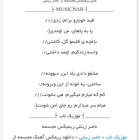
متن ریمیکس مجسمه از ناصر زینلی
_________┤ MUSICNAB ├_________
قیدِ خوبارو بَرام، زَدی///
پا به پاهای، مَن اومَدی(:
باغچه ی قَلبَمو گُل، کاشتی//
واسه زِندِگیم، اومَد داشتی/:
عِشقو دادی یادِ این، دیوونه//
ساختی، یه خونه از این ویرونه/:
کَم که میارم میگیرَم، هِی نِشونَت///
میام سَر میذارَم، رو جای اَمنِ شونَت(:
_________┤ موزیک ناب ├_________
ناصر زینلی ریمیکس مجسمه
موزیک ناب
»
ناصر زینلی
»
دانلود ریمکس آهنگ مجسمه از