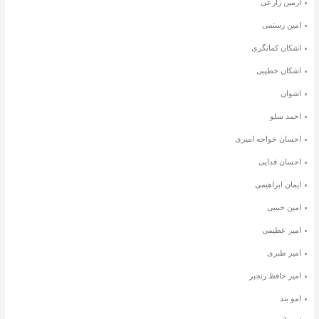
آرمین زارعی
امین رستمی
اشکان کمانگری
اشکان خطیبی
اشوان
احمد سلو
احسان خواجه امیری
احسان فدایی
ایمان ابراهیمی
امین حبیبی
امیر عظیمی
امیر طبری
امیر حافظ رنجبر
امو بند