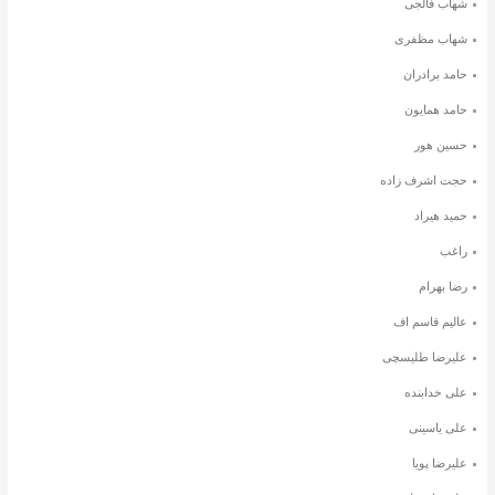
شهاب فالجی
شهاب مظفری
حامد برادران
حامد همایون
حسین هور
حجت اشرف زاده
حمید هیراد
راغب
رضا بهرام
عالیم قاسم اف
علیرضا طلیسچی
علی خدابنده
علی یاسینی
علیرضا پویا