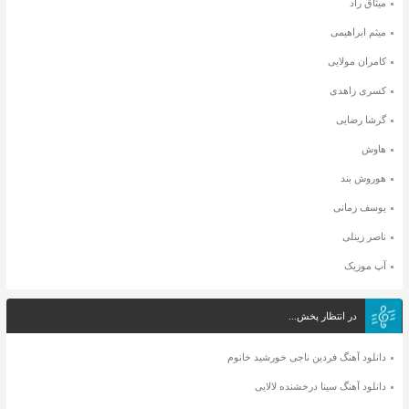
میثاق راد
میثم ابراهیمی
کامران مولایی
کسری زاهدی
گرشا رضایی
هاوش
هوروش بند
یوسف زمانی
ناصر زینلی
آپ موزیک
در انتظار پخش...
دانلود آهنگ فردین ناجی خورشید خانوم
دانلود آهنگ سینا درخشنده لالایی