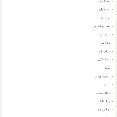
امید آمری
امید جهان
ایوان بند
بابک جهانبخش
بهنام بانی
بردیا بهادر
پدرام پالیز
پوریا ملکی
پیربد
دامون نوردین
دانوش
دانیال هندیانی
رضا صادقی
رضا مریدی