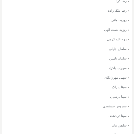
رضا کرد
رضا ملک زاده
روزبه بمانی
روزبه نعمت الهی
روح الله کرمی
سامان جلیلی
سامان یاسین
سهراب پاکزاد
سهیل مهرزادگان
سینا سرلک
سینا پارسیان
سیروس جمشیدی
سینا درخشنده
شاهین بنان