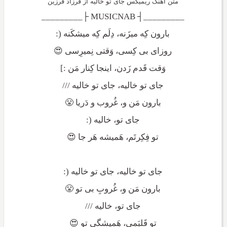
متن آهنگ ریمیکس جای تو خالیه از فرزاد فرزین
_________┤ MUSICNAB ├_________
بارون کِه میزَنه، دِلَم کِه میشکَنه (:
روزای بی کِسی، وَقتی نِمیرِسی 😍
وَقت قَدم زَدن، اینجا کِنار مَن :]
جای تو خالیه، جای تو خالیه ///
بارون مَن و، غُروب و دَریا 😤
جای تو، خالیه (:
تو فِکِرتَم، هَمیشه هَر جا 😍
جای تو خالیه، جای تو خالیه (:
بارون مَن و، غُروبِ بی تو 😤
جای تو، خالیه ///
تو قَلبَمی، هَمیشگی تو 😍