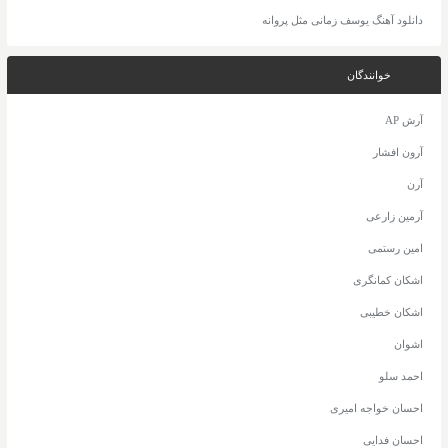
دانلود آهنگ یوسف زمانی مثل پروانه
خوانندگان
آرش AP
آرون افشار
آرن
آرمین زارعی
امین رستمی
اشکان کمانگری
اشکان خطیبی
اشوان
احمد سلو
احسان خواجه امیری
احسان فدایی