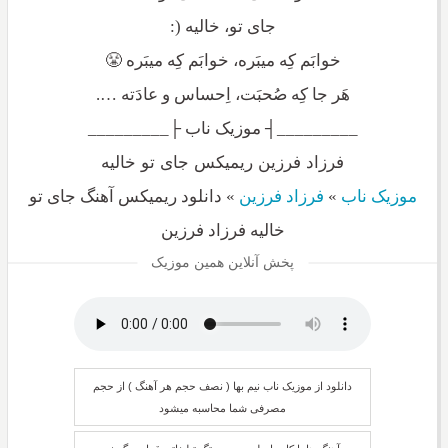
جای تو، خالیه (:
خوابَم کِه میبَره، خوابَم کِه میبَره 😤
هَر جا کِه صُحبَت، اِحساس و عادَته ….
_________┤ موزیک ناب ├_________
فرزاد فرزین ریمیکس جای تو خالیه
موزیک ناب
»
فرزاد فرزین
»
دانلود ریمیکس آهنگ جای تو
خالیه فرزاد فرزین
پخش آنلاین همین موزیک
دانلود از موزیک ناب نیم بها ( نصف حجم هر آهنگ ) از حجم
مصرفی شما محاسبه میشود