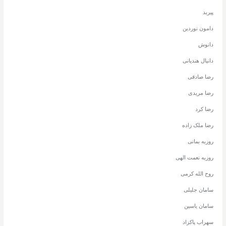
پیربد
دامون نوردین
دانوش
دانیال هندیانی
رضا صادقی
رضا مریدی
رضا کرد
رضا ملک زاده
روزبه بمانی
روزبه نعمت الهی
روح الله کرمی
سامان جلیلی
سامان یاسین
سهراب پاکزاد