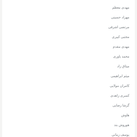
مهدی معظم
مهراد حسینی
مرتضی اشرفی
مجتبی کبیری
مهدی مقدم
محمد یاوری
میثاق راد
میثم ابراهیمی
کامران مولایی
کسری زاهدی
گرشا رضایی
هاوش
هوروش بند
یوسف زمانی