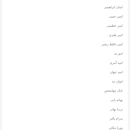
ایمان ابراهیمی
امین حبیبی
امیر عظیمی
امیر طبری
امیر حافظ رنجبر
امو بند
امید آمری
امید جهان
ایوان بند
بابک جهانبخش
بهنام بانی
بردیا بهادر
پدرام پالیز
پوریا ملکی