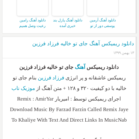
دانلود آهنگ آرمین
دانلود آهنگ پازل بند
دانلود آهنگ رامین
یوسفی دور از تو
خبری آمده
رعیت وصل همیم
دانلود ریمیکس آهنگ جای تو خالیه فرزاد فرزین
۱۳ بهمن ۱۳۹۹
دانلود ریمیکس
آهنگ
جای تو خالیه فرزاد فرزین
ریمیکس عاشقانه و پر انرژی
فرزاد فرزین
بنام جای تو
خالیه با دو کیفیت ۳۲۰ و ۱۲۸ + متن آهنگ از
موزیک ناب
اجرای ریمیکس توسط : امیریار Remix : AmirYar
Download Music By Farzad Farzin Called Remix Jaye
To Khaliye With Text And Direct Links In MusicNab