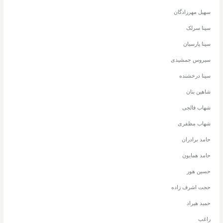
سهیل مهرزادگان
سینا سرلک
سینا پارسیان
سیروس جمشیدی
سینا درخشنده
شاهین بنان
شهاب فالجی
شهاب مظفری
حامد برادران
حامد همایون
حسین هور
حجت اشرف زاده
حمید هیراد
راغب