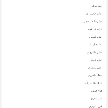
رضا بهرام
عالیم قاسم اف
علیرضا طلیسچی
علی خدابنده
علی یاسینی
علیرضا پویا
علیرضا قربانی
علی پارسا
علی منتظری
عماد طغرایی
عماد طالب زاده
فتاح فتحی
فرزاد فرخ
فرزاد فرزین