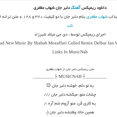
دانلود ریمیکس
آهنگ
دلبر جان شهاب مظفری
جذاب
شهاب مظفری
بنام دلبر جان با دو کیفیت ۳۲۰ و ۱۲۸ + متن ترانه از
ناب
اجرای ریمیکس توسط : دی جی میلاد شیرزاد
d New Music By Shahab Mozaffari Called Remix Delbar Jan W
Links In MusicNab
متن ریمیکس دلبر جان از شهاب مظفری
_________┤ MUSICNAB ├_________
بِه تو دِلَم، خوشه دِلبَر جان 😊
چِشات مَنو، میکُشه دلبَر جان ///
یه کاری کُن، مَنو آروم شَم آره :/
هَمین حالا، وَقتِشه دِلبَر جان (: