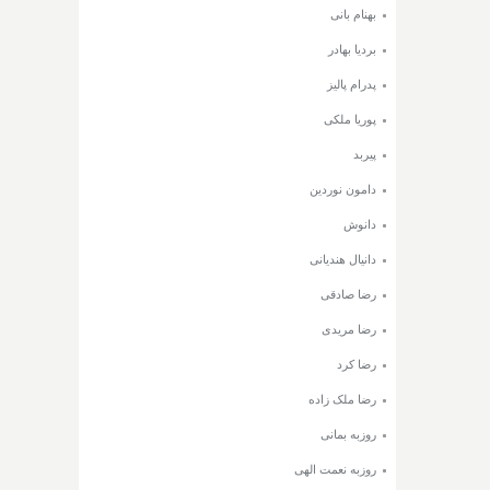
بهنام بانی
بردیا بهادر
پدرام پالیز
پوریا ملکی
پیربد
دامون نوردین
دانوش
دانیال هندیانی
رضا صادقی
رضا مریدی
رضا کرد
رضا ملک زاده
روزبه بمانی
روزبه نعمت الهی