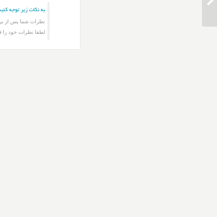
دانلود ریمیکس آهنگ جدایی شهاب مظفری
به نکات زیر توجه کنید
نظرات شما پس از برر
لطفا نظرات خود را ف