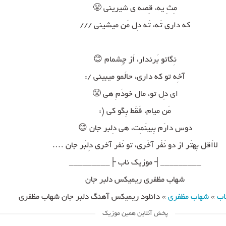
مِثِ یه، قِصه ی شیرینی 😤
که داری تَه، تَه دِل مَن میشینی ///
نِگاتو بَرندار، اَز چِشمام 😊
آخِه تو که داری، حالَمو میبینی /:
ای دِل تو، مال خودَمِ هی 😤
مَن میام، فَقَط بِگو کی (:
دوس دارَم بِبینَمِت، هی دِلبر جان 😊
لااَقل بِهتَر از دو نَفَر آخَری، تو نَفر آخری دِلبَر جان ….
_________┤ موزیک ناب ├_________
شهاب مظفری ریمیکس دلبر جان
اب
»
شهاب مظفری
»
دانلود ریمیکس آهنگ دلبر جان شهاب مظفری
پخش آنلاین همین موزیک