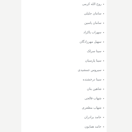
روح الله کرمی
سامان جلیلی
سامان یاسین
سهراب پاکزاد
سهیل مهرزادگان
سینا سرلک
سینا پارسیان
سیروس جمشیدی
سینا درخشنده
شاهین بنان
شهاب فالجی
شهاب مظفری
حامد برادران
حامد همایون