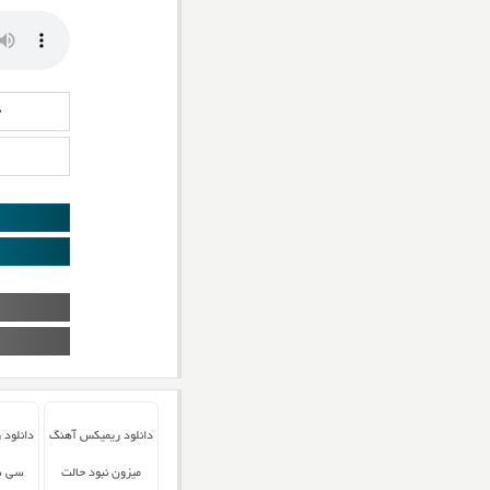
د
دانلود ریمیکس آهنگ
دانلود
میزون نبود حالت
سی س