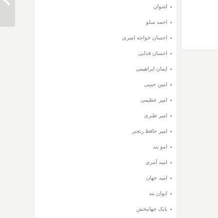
شهاب م
اشوان
احمد سلو
احسان خواجه امیری
احسان فدایی
ایمان ابراهیمی
امین حبیبی
امیر عظیمی
امیر طبری
امیر حافظ رنجبر
امو بند
امید آمری
امید جهان
ایوان بند
بابک جهانبخش