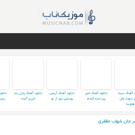
د آهنگ سینا
دانلود آهنگ امیر
دانلود آهنگ آرمین
دانلود آهنگ پازل بند
دانلو
ز دیوت مال
پیراسته گندم
یوسفی دور از تو
خبری آمده
رعیت
هاوسا
ر جان شهاب مظفری