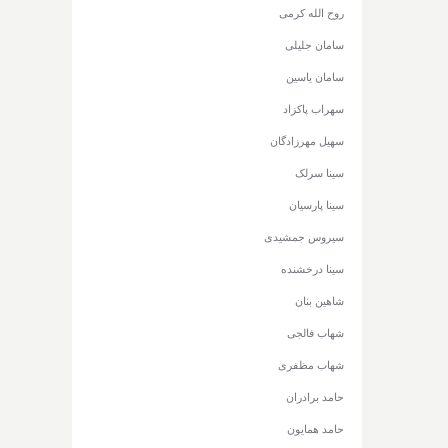
روح الله کرمی
سامان جلیلی
سامان یاسین
سهراب پاکزاد
سهیل مهرزادگان
سینا سرلک
سینا پارسیان
سیروس جمشیدی
سینا درخشنده
شاهین بنان
شهاب فالجی
شهاب مظفری
حامد برادران
حامد همایون