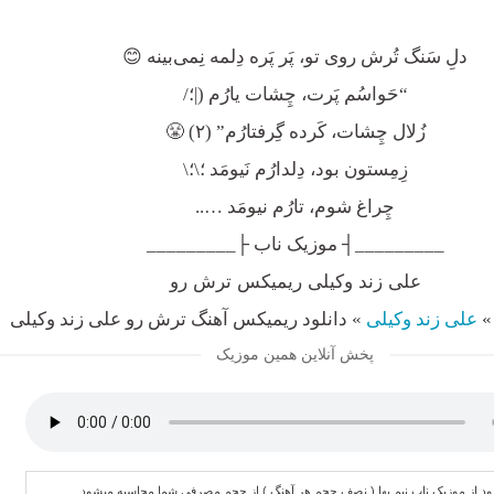
دلِ سَنگ تُرش روی تو، پَر پَره دِلمه نِمی‌بینه 😊
“حَواسُم پَرت، چِشات یارُم (|؛/
زُلال چِشات، کَرده گِرفتارُم” (۲) 😤
زِمِستون بود، دِلدارُم نَیومَد ؛\؛\
چِراغ شوم، تارُم نیومَد …..
_________┤ موزیک ناب ├_________
علی زند وکیلی ریمیکس ترش رو
علی زند وکیلی
»
دانلود ریمیکس آهنگ ترش رو علی زند وکیلی
پخش آنلاین همین موزیک
لود از موزیک ناب نیم بها ( نصف حجم هر آهنگ ) از حجم مصرفی شما محاسبه میشود