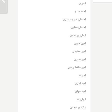
زند وکی
اشوان
احمد سلو
احسان خواجه امیری
احسان فدایی
ایمان ابراهیمی
امین حبیبی
امیر عظیمی
امیر طبری
امیر حافظ رنجبر
امو بند
امید آمری
امید جهان
ایوان بند
بابک جهانبخش