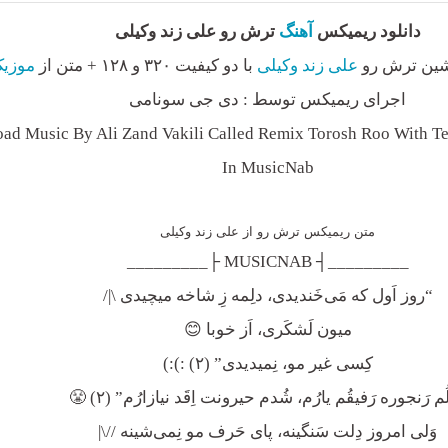
دانلود ریمیکس
آهنگ
ترش رو علی زند وکیلی
شین ترش رو
علی زند وکیلی
با دو کیفیت ۳۲۰ و ۱۲۸ + متن از
موزیک
اجرای ریمیکس توسط : دی جی سونامی
ad Music By Ali Zand Vakili Called Remix Torosh Roo With Te
In MusicNab
متن ریمیکس ترش رو از علی زند وکیلی
_________┤ MUSICNAB ├_________
“روز اَول که مَی‌‌خَندیدی، دلِمه زِ شاخه میچیدی \|/
میون لَشکَری، اَز خوبا 😊
کِسی‌ غیر مو، نِمیدیدی” (۲) :):)
ُم رَنجوره رَفیقُم یارُم، شُدم حیرونت اِقَد نیازارُم” (۲) 😤
وَلی‌ امروز دِلت سَنگینه، پای حَرف مو نِمی‌‌شینه //\|