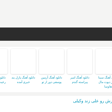
د آهنگ سینا
دانلود آهنگ امیر
دانلود آهنگ آرمین
دانلود آهنگ پازل بند
دانلو
 دیوت مال
پیراسته گندم
یوسفی دور از تو
خبری آمده
رعیت
هاوسا
رش رو علی زند وکیلی