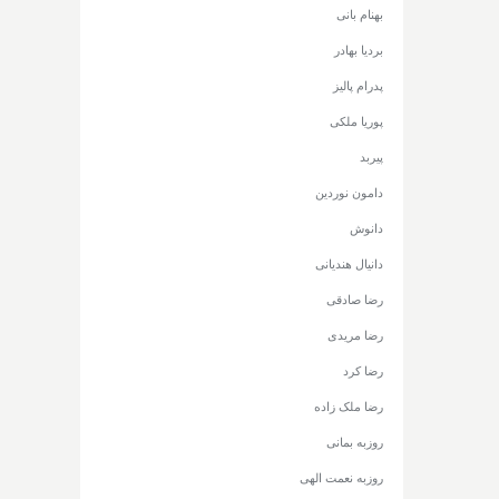
بهنام بانی
بردیا بهادر
پدرام پالیز
پوریا ملکی
پیربد
دامون نوردین
دانوش
دانیال هندیانی
رضا صادقی
رضا مریدی
رضا کرد
رضا ملک زاده
روزبه بمانی
روزبه نعمت الهی