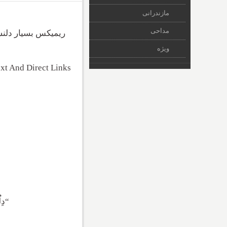
مازندرانی
مداحی
ریمیکس بسیار دلن
ویژه
xt And Direct Links
“دِل