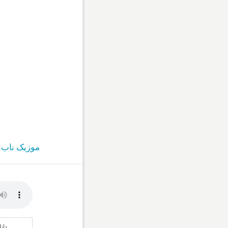
موزیک ناب
»
دان